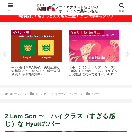
ベトナム・ホーチミンの美味いもんが満載！
フードアナリストちぇりの
ホーチミンの美味いもん
メニュー
検索
一時帰国に！ちょっとええもん土産！はこの赤帯をタッチ！
イベント等
ちぇり info（生活情報）
悶絶
inago会は100人突破！実績記録が
【ホーチミン】ホリデーシーズン
【
結構溜まってきたのでご報告＆引
の爪のおしゃれに！ちぇりがずっ
＆
き続きお仲間募集中♪
とお世話になってるネイルサロン
に
で平日15％OFF！（テト前不適用
pov
期間&テト中営業予定追記） ~
Fame Nail
ホーム
カフェ／スイーツ／バー
バー
2 Lam Son 〜 ハイクラス（すぎる感
じ）な Hyattのバー