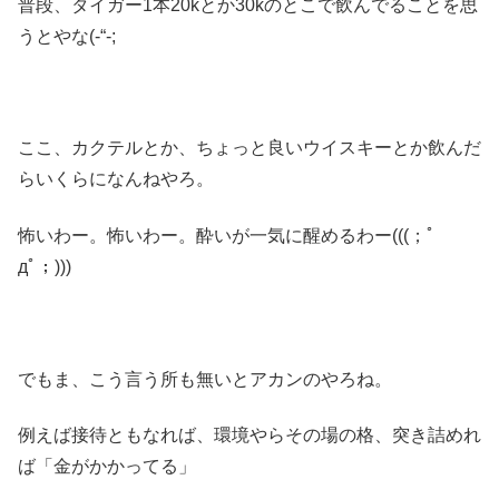
普段、タイガー1本20kとか30kのとこで飲んでることを思
うとやな(-“-;
ここ、カクテルとか、ちょっと良いウイスキーとか飲んだ
らいくらになんねやろ。
怖いわー。怖いわー。酔いが一気に醒めるわー(((；ﾟ
дﾟ；)))
でもま、こう言う所も無いとアカンのやろね。
例えば接待ともなれば、環境やらその場の格、突き詰めれ
ば「金がかかってる」