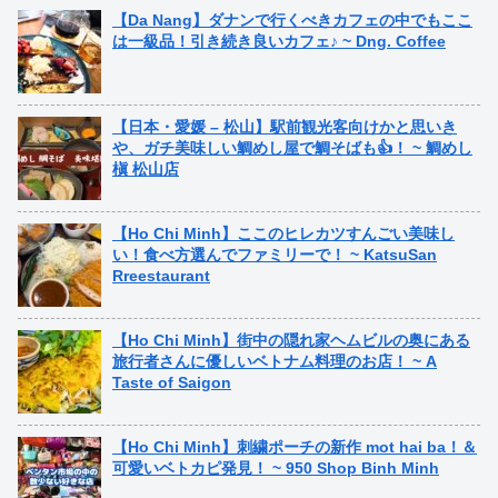
【Da Nang】ダナンで行くべきカフェの中でもここ
は一級品！引き続き良いカフェ♪ ~ Dng. Coffee
【日本・愛媛 – 松山】駅前観光客向けかと思いき
や、ガチ美味しい鯛めし屋で鯛そばも👍！ ~ 鯛めし
槇 松山店
【Ho Chi Minh】ここのヒレカツすんごい美味し
い！食べ方選んでファミリーで！ ~ KatsuSan
Rreestaurant
【Ho Chi Minh】街中の隠れ家ヘムビルの奥にある
旅行者さんに優しいベトナム料理のお店！ ~ A
Taste of Saigon
【Ho Chi Minh】刺繍ポーチの新作 mot hai ba！＆
可愛いベトカピ発見！ ~ 950 Shop Binh Minh