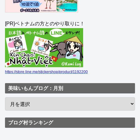
[PR]ベトナムの方とのやり取りに！
https://store.line.me/stickershop/product/1192200
美味いもんブログ：月別
ブログ村ランキング