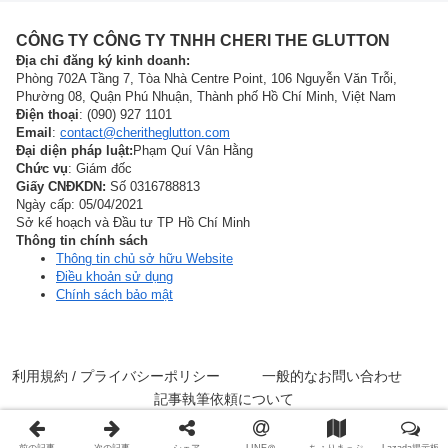
CÔNG TY CÔNG TY TNHH CHERI THE GLUTTON
Địa chỉ đăng ký kinh doanh:
Phòng 702A Tầng 7, Tòa Nhà Centre Point, 106 Nguyễn Văn Trỗi,
Phường 08, Quận Phú Nhuận, Thành phố Hồ Chí Minh, Việt Nam
Điện thoại
: (090) 927 1101
Email
:
contact@cheritheglutton.com
Đại diện pháp luật:
Phạm Quí Vân Hằng
Chức vụ
: Giám đốc
Giấy CNĐKDN:
Số 0316788813
Ngày cấp: 05/04/2021
Sở kế hoạch và Đầu tư TP Hồ Chí Minh
Thông tin chính sách
Thông tin chủ sở hữu Website
Điều khoản sử dụng
Chính sách bảo mật
利用規約 / プライバシーポリシー
一般的なお問い合わせ
記事執筆依頼について
© 2000 フードアナリストちぇりのホーチミンの美味いもん.