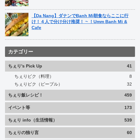
【Da Nang】ダナンでBanh Mi朝食ならここに行
け！４人で分け分け推奨！ ~ ！Umm Banh Mi &
Cafe
カテゴリー
ちぇり's Pick Up
41
ちぇりピク（料理）
8
ちぇりピク（ピープル）
32
ちぇり飯レシピ！
459
イベント等
173
ちぇり info（生活情報）
539
ちぇりの独り言
60