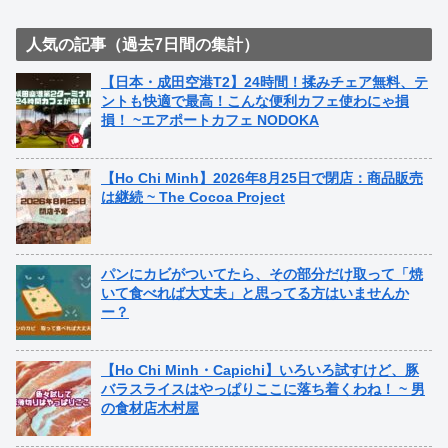
人気の記事（過去7日間の集計）
【日本・成田空港T2】24時間！揉みチェア無料、テ
ントも快適で最高！こんな便利カフェ使わにゃ損
損！ ~エアポートカフェ NODOKA
【Ho Chi Minh】2026年8月25日で閉店：商品販売
は継続 ~ The Cocoa Project
パンにカビがついてたら、その部分だけ取って「焼
いて食べれば大丈夫」と思ってる方はいませんか
ー？
【Ho Chi Minh・Capichi】いろいろ試すけど、豚
バラスライスはやっぱりここに落ち着くわね！ ~ 男
の食材店木村屋