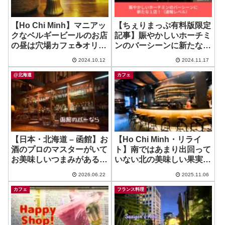
【Ho Chi Minh】マニアッ
【ちぇりまっぷ有料版限定
クなベルギービールのお店
記事】賑やかしいホーチミ
の昼は穴場カフェ☕️オリー
ンのバーシーンに新たな１
ブ入りのアイスティ？？？
店！（速報レベル）
2024.10.12
2024.11.17
~ LAGOM CAFE
@北海道
カフェ
【日本・北海道 – 函館】お
【Ho Chi Minh・リライ
酒のプロのマスターがいて
ト】南ではあまり出回って
お美味しいつまみがある良
いない北の美味しい果実酒
きBar ~ BAR SHARES
を飲めるお店！ ~ Giong
2026.06.22
2025.11.06
HISHII
Cafe – Ly Chinh Thang 店
カフェ
フランス料理