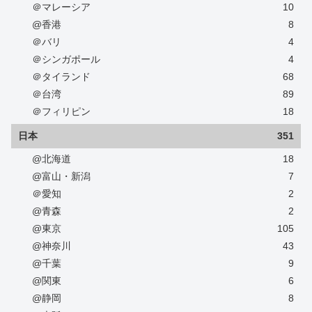
＠マレーシア
10
@香港
8
＠バリ
4
＠シンガポール
4
＠タイランド
68
＠台湾
89
＠フィリピン
18
日本
351
@北海道
18
@富山・新潟
7
＠愛知
2
@青森
2
@東京
105
@神奈川
43
@千葉
9
@関東
6
@静岡
8