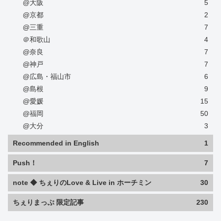
@大阪
5
@京都
2
@三重
7
＠和歌山
4
@奈良
7
@神戸
7
@広島・福山市
6
@島根
9
@愛媛
15
@福岡
50
@大分
3
Recommended in English
1
Push！
7
note ◆ ちぇりのLove & Live in ホーチミン
30
ちぇりまっぷ 限定記事
230