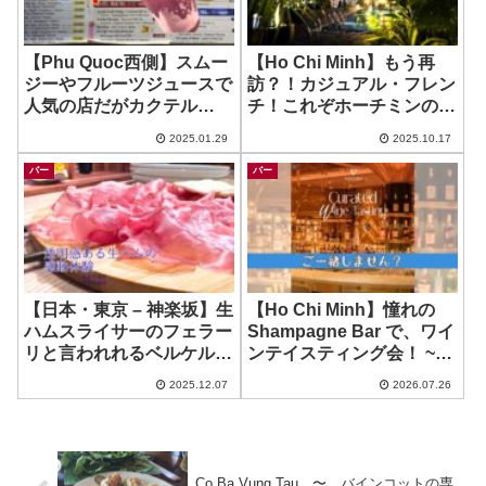
【Phu Quoc西側】スムー
【Ho Chi Minh】もう再
ジーやフルーツジュースで
訪？！カジュアル・フレン
人気の店だがカクテル
チ！これぞホーチミンの
も？！フード無くなってた
Hidden Gem！ ~ The
2025.01.29
2025.10.17
ので注意！ ~ Happy Shop
Palm Restaurant & Bar
バー
バー
【日本・東京 – 神楽坂】生
【Ho Chi Minh】憧れの
ハムスライサーのフェラー
Shampagne Bar で、ワイ
リと言われれるベルケル使
ンテイスティング会！ ~
用！神楽坂の生ハム専門店
The Reverie Champagne
2025.12.07
2026.07.26
で感動体験！ ~ ワインバー
Bar
生ハムCOMPANY 神楽坂
Co Ba Vung Tau 〜 バインコットの専