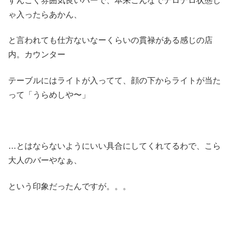
すんごく雰囲気良いバーで、本来こんなでデロデロ状態じ
ゃ入ったらあかん、
と言われても仕方ないなーくらいの貫禄がある感じの店
内。カウンター
テーブルにはライトが入ってて、顔の下からライトが当た
って「うらめしや〜」
…とはならないようにいい具合にしてくれてるわで、こら
大人のバーやなぁ、
という印象だったんですが。。。