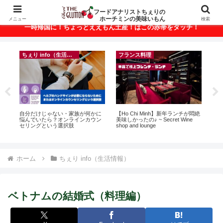
ベトナム・ホーチミンの美味いもんが満載！
フードアナリストちぇりの
ホーチミンの美味いもん
メニュー
検索
一時帰国に！ちょっとええもん土産！はこの赤帯をタッチ！
ちぇり info（生活情報）
フランス料理
r
自分だけじゃない・家族が何かに
【Ho Chi Minh】新年ランチが悶絶
【

悩んでいたら？オンラインカウン
美味しかったの♪ ~ Secret Wine
＆
セリングという選択肢
shop and lounge
に
pov
ホーム
ちぇり info（生活情報）
ベトナムの結婚式（料理編）