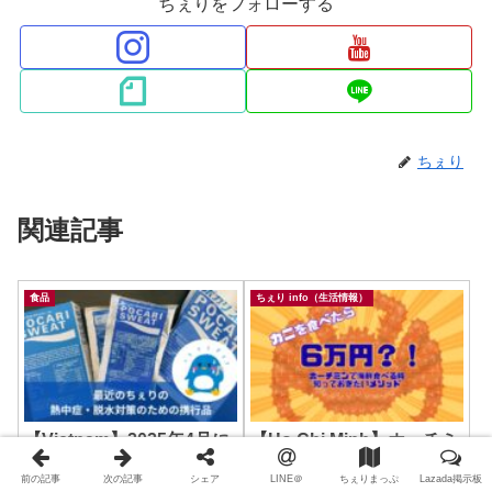
ちぇりをフォローする
ちぇり
関連記事
食品
ちぇり info（生活情報）
【Vietnam】2025年4月に
【Ho Chi Minh】ホーチミ
製造工場開設！暑い季節に
ンの海鮮料理屋さんはちょ
前の記事
次の記事
シェア
LINE＠
ちぇりまっぷ
Lazada掲示板
携帯しとくと安心ですよ！
っと難易度高？！トラブル