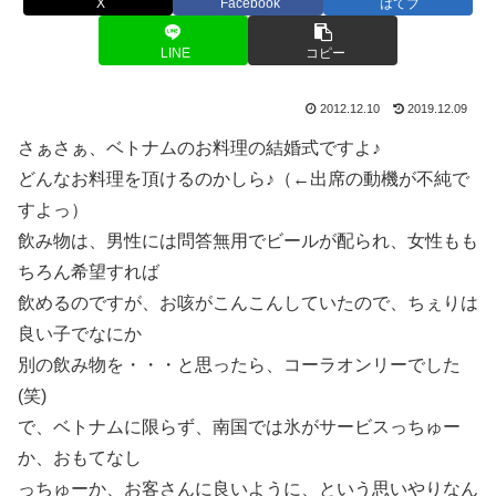
X
Facebook
はてブ
LINE
コピー
2012.12.10
2019.12.09
さぁさぁ、ベトナムのお料理の結婚式ですよ♪
どんなお料理を頂けるのかしら♪（←出席の動機が不純で
すよっ）
飲み物は、男性には問答無用でビールが配られ、女性もも
ちろん希望すれば
飲めるのですが、お咳がこんこんしていたので、ちぇりは
良い子でなにか
別の飲み物を・・・と思ったら、コーラオンリーでした
(笑)
で、ベトナムに限らず、南国では氷がサービスっちゅー
か、おもてなし
っちゅーか、お客さんに良いように、という思いやりなん