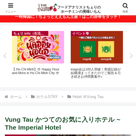
ベトナム・ホーチミンの美味いもんが満載！
フードアナリストちぇりの
ホーチミンの美味いもん
メニュー
検索
一時帰国に！ちょっとええもん土産！はこの赤帯をタッチ！
ちぇり info（生活情報）
イベント等
ン
【 Ho Chi Minh】🍺 Happy Hour
inago会は100人突破！実績記録が
自
っ
and More in Ho Chi Minh CIty 🍺
結構溜まってきたのでご報告＆引
悩
ン
き続きお仲間募集中♪
セ
適用
ホーム
ホテルSTAY
Hotel ＠Vung Tau
Vung Tau かつてのお気に入りホテル ~
The Imperial Hotel