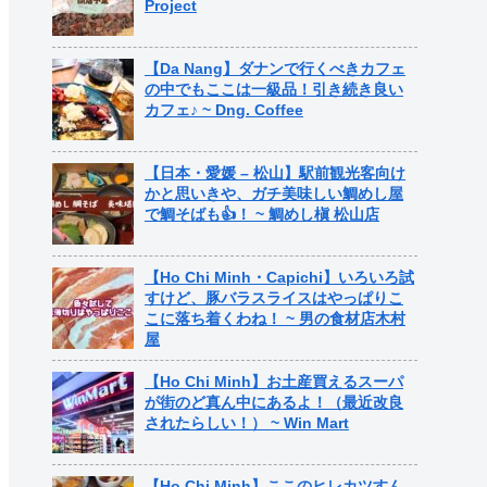
Project
【Da Nang】ダナンで行くべきカフェ
の中でもここは一級品！引き続き良い
カフェ♪ ~ Dng. Coffee
【日本・愛媛 – 松山】駅前観光客向け
かと思いきや、ガチ美味しい鯛めし屋
で鯛そばも👍！ ~ 鯛めし槇 松山店
【Ho Chi Minh・Capichi】いろいろ試
すけど、豚バラスライスはやっぱりこ
こに落ち着くわね！ ~ 男の食材店木村
屋
【Ho Chi Minh】お土産買えるスーパ
が街のど真ん中にあるよ！（最近改良
されたらしい！） ~ Win Mart
【Ho Chi Minh】ここのヒレカツすん