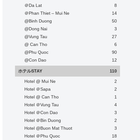
＠Da Lat
8
＠Phan Thiet – Mui Ne
14
@Binh Duong
50
@Dong Nai
3
@Vung Tau
27
@ Can Tho
6
@Phu Quoc
90
@Con Dao
12
ホテルSTAY
110
Hotel @ Mui Ne
2
Hotel ＠Sapa
2
Hotel @ Can Tho
1
Hotel ＠Vung Tau
4
Hotel ＠Con Dao
3
Hotel ＠Bin Duong
2
Hotel @Buon Mat Thuot
3
Hotel ＠Phu Quoc
18