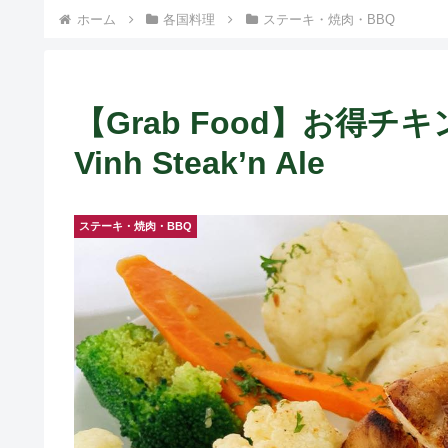
） ~
ホーム
各国料理
ステーキ・焼肉・BBQ
【Grab Food】お得
Vinh Steak’n Ale
ステーキ・焼肉・BBQ