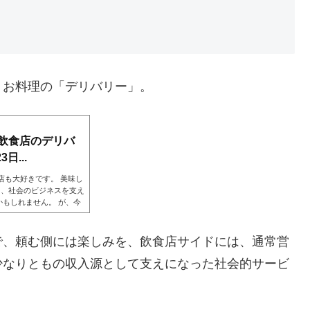
、お料理の「デリバリー」。
飲食店のデリバ
日...
店も大好きです。 美味し
て、社会のビジネスを支え
もしれません。 が、今
ついて、新たに思いを深め
われそうですが（自分、
で、頼む側には楽しみを、飲食店サイドには、通常営
少なりともの収入源として支えになった社会的サービ