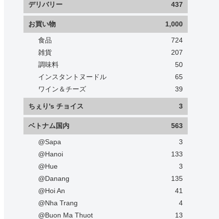
デリバリー
437
お買い物
1,000
食品
724
雑貨
207
調味料
50
インスタントヌードル
65
ワイン＆チーズ
39
ちぇり's チョイス
3
ベトナム国内
563
@Sapa
3
@Hanoi
133
@Hue
3
@Danang
135
@Hoi An
41
@Nha Trang
4
@Buon Ma Thuot
13