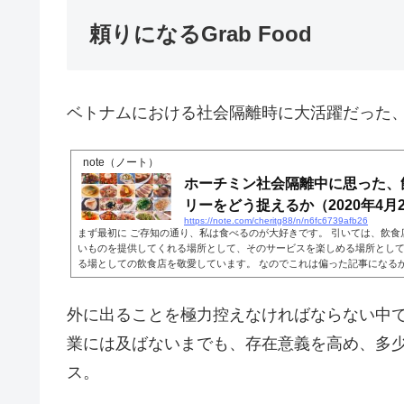
頼りになるGrab Food
ベトナムにおける社会隔離時に大活躍だった
note（ノート）
ホーチミン社会隔離中に思った、
リーをどう捉えるか（2020年4月23
https://note.com/cheritg88/n/n6fc6739afb26
まず最初に ご存知の通り、私は食べるのが大好きです。 引いては、飲食
いものを提供してくれる場所として、そのサービスを楽しめる場所とし
る場としての飲食店を敬愛しています。 なのでこれは偏った記事になるか
回のホーチミンの社会隔離政策を経験し、飲食店に従事される皆さんに
たところがあったので覚書を。 ホーチミンの飲食店事情 今更かい、と言
飲食のことをメインに発信しているので）、ホーチミ...
外に出ることを極力控えなければならない中
業には及ばないまでも、存在意義を高め、多
ス。