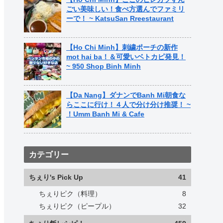
ごい美味しい！食べ方選んでファミリ
ーで！ ~ KatsuSan Rreestaurant
【Ho Chi Minh】刺繍ポーチの新作
mot hai ba！＆可愛いベトカピ発見！
~ 950 Shop Binh Minh
【Da Nang】ダナンでBanh Mi朝食な
らここに行け！４人で分け分け推奨！ ~
！Umm Banh Mi & Cafe
カテゴリー
ちぇり's Pick Up
41
ちぇりピク（料理）
8
ちぇりピク（ピープル）
32