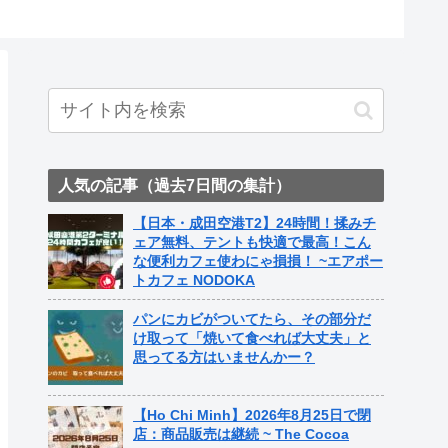
ト中営業
Fame Na
人気の記事（過去7日間の集計）
【日本・成田空港T2】24時間！揉みチ
ェア無料、テントも快適で最高！こん
な便利カフェ使わにゃ損損！ ~エアポー
トカフェ NODOKA
パンにカビがついてたら、その部分だ
け取って「焼いて食べれば大丈夫」と
思ってる方はいませんかー？
【Ho Chi Minh】2026年8月25日で閉
店：商品販売は継続 ~ The Cocoa