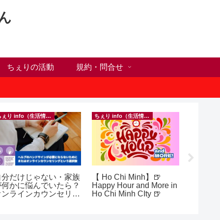
ん
ちぇりの活動
規約・問合せ
ちぇり info（生活情報）
ちぇり info（生活情報）
自分だけじゃない・家族
【 Ho Chi Minh】🍺
【ホー
が何かに悩んでいたら？
Happy Hour and More in
シーズ
オンラインカウンセリン
Ho Chi Minh CIty 🍺
に！ち
グという選択肢
話にな
ンで平日
（テト