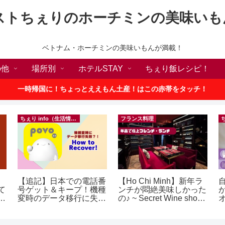
ストちぇりのホーチミンの美味いも
ベトナム・ホーチミンの美味いもんが満載！
の他
場所別
ホテルSTAY
ちぇり飯レシピ！
一時帰国に！ちょっとええもん土産！はこの赤帯をタッチ！
ちぇり info（生活情報）
フランス料理
【追記】日本での電話番
【Ho Chi Minh】新年ラ
て
号ゲット＆キープ！機種
ンチが悶絶美味しかった
続
変時のデータ移行に失敗
の♪ ~ Secret Wine shop
したけど復活できた話！
and lounge
~ povo