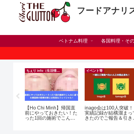
フードアナリ
ベトナム料理
各国料理・そ
）
ちぇり info（生活情報）
イベント等
ホリデー
【Ho Chi Minh】帰国直
inago会は100人突破！
おしゃれ
前にやっておきたい！た
実績記録が結構溜まっ
っとお世
った1回の施術でこんな
きたのでご報告＆引き
イルサロ
に違う？！ ＆帰国時の
きお仲間募集中♪
FF！
乾燥対策には有効なフェ
期間&テ
イシャル！ ~ Rosereve