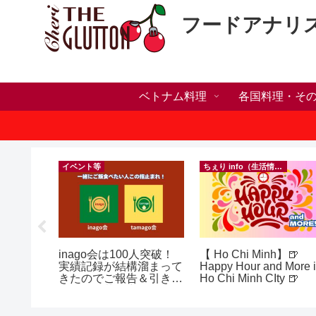
フードアナリ
ベトナム料理
各国料理・そ
）
イベント等
ちぇり info（生活情報）
ホリデー
inago会は100人突破！
【 Ho Chi Minh】🍺
おしゃれ
実績記録が結構溜まって
Happy Hour and More 
っとお世
きたのでご報告＆引き続
Ho Chi Minh CIty 🍺
イルサロ
きお仲間募集中♪
FF！
期間&テ