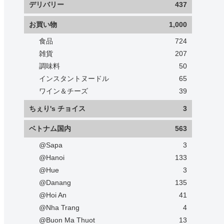
デリバリー
437
お買い物
1,000
食品
724
雑貨
207
調味料
50
インスタントヌードル
65
ワイン＆チーズ
39
ちぇり's チョイス
3
ベトナム国内
563
@Sapa
3
@Hanoi
133
@Hue
3
@Danang
135
@Hoi An
41
@Nha Trang
4
@Buon Ma Thuot
13