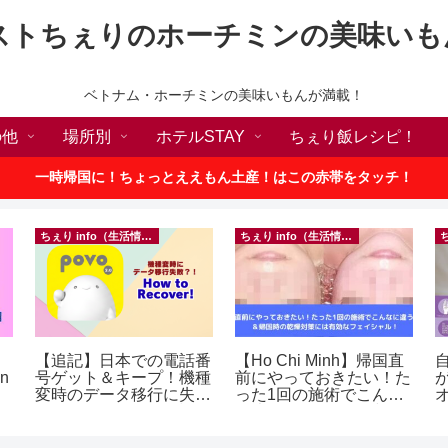
ストちぇりのホーチミンの美味いも
ベトナム・ホーチミンの美味いもんが満載！
の他
場所別
ホテルSTAY
ちぇり飯レシピ！
一時帰国に！ちょっとええもん土産！はこの赤帯をタッチ！
ちぇり info（生活情報）
ちぇり info（生活情報）
【追記】日本での電話番
【Ho Chi Minh】帰国直
in
号ゲット＆キープ！機種
前にやっておきたい！た
変時のデータ移行に失敗
った1回の施術でこんな
したけど復活できた話！
に違う？！ ＆帰国時の
~ povo
乾燥対策には有効なフェ
イシャル！ ~ Rosereve