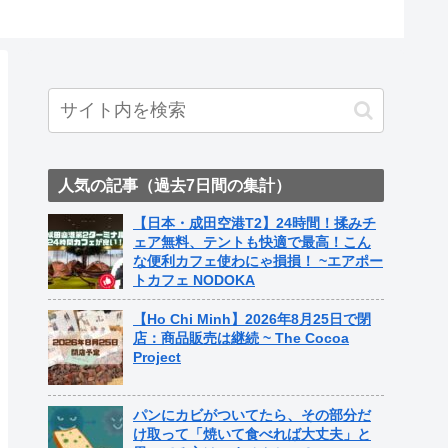
ト中営業
Fame Na
人気の記事（過去7日間の集計）
【日本・成田空港T2】24時間！揉みチ
ェア無料、テントも快適で最高！こん
な便利カフェ使わにゃ損損！ ~エアポー
トカフェ NODOKA
【Ho Chi Minh】2026年8月25日で閉
店：商品販売は継続 ~ The Cocoa
Project
パンにカビがついてたら、その部分だ
け取って「焼いて食べれば大丈夫」と