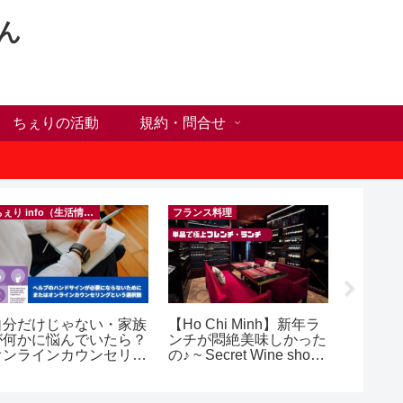
ん
ちぇりの活動
規約・問合せ
ちぇり info（生活情報）
フランス料理
自分だけじゃない・家族
【Ho Chi Minh】新年ラ
【ホー
が何かに悩んでいたら？
ンチが悶絶美味しかった
シーズ
オンラインカウンセリン
の♪ ~ Secret Wine shop
に！ち
グという選択肢
and lounge
話にな
ンで平日
（テト