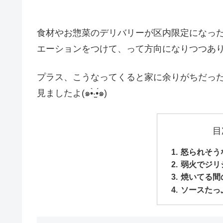
食材やお惣菜のデリバリーが区内限定になっ
エーションをつけて、って方向になりつつあ
プラス、こうなってくると家に余りがちだっ
見ましたよ(๑•̀‧̫•́๑)
目
怒られそう
弱火でジリ
焼いてる間
ソースたっ