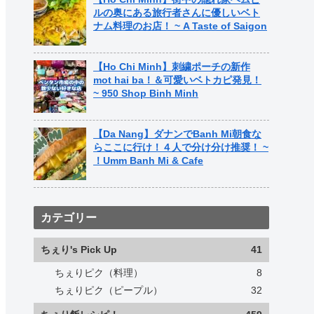
ルの奥にある旅行者さんに優しいベト
ナム料理のお店！ ~ A Taste of Saigon
【Ho Chi Minh】刺繍ポーチの新作
mot hai ba！＆可愛いベトカピ発見！
~ 950 Shop Binh Minh
【Da Nang】ダナンでBanh Mi朝食な
らここに行け！４人で分け分け推奨！ ~
！Umm Banh Mi & Cafe
カテゴリー
ちぇり's Pick Up
41
ちぇりピク（料理）
8
ちぇりピク（ピープル）
32