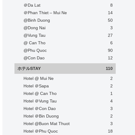
＠Da Lat
8
＠Phan Thiet – Mui Ne
14
@Binh Duong
50
@Dong Nai
3
@Vung Tau
27
@ Can Tho
6
@Phu Quoc
90
@Con Dao
12
ホテルSTAY
110
Hotel @ Mui Ne
2
Hotel ＠Sapa
2
Hotel @ Can Tho
1
Hotel ＠Vung Tau
4
Hotel ＠Con Dao
3
Hotel ＠Bin Duong
2
Hotel @Buon Mat Thuot
3
Hotel ＠Phu Quoc
18