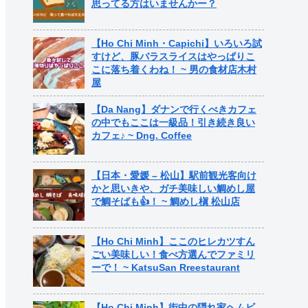
思ってる方はいませんかー？
【Ho Chi Minh・Capichi】いろいろ試
すけど、豚バラスライスはやっぱりこ
こに落ち着くわね！ ~ 男の食材店木村
屋
【Da Nang】ダナンで行くべきカフェ
の中でもここは一級品！引き続き良い
カフェ♪ ~ Dng. Coffee
【日本・愛媛 – 松山】駅前観光客向け
かと思いきや、ガチ美味しい鯛めし屋
で鯛そばも👍！ ~ 鯛めし槇 松山店
【Ho Chi Minh】ここのヒレカツすん
ごい美味しい！食べ方選んでファミリ
ーで！ ~ KatsuSan Rreestaurant
【Ho Chi Minh】街中の隠れ家ヘムビ