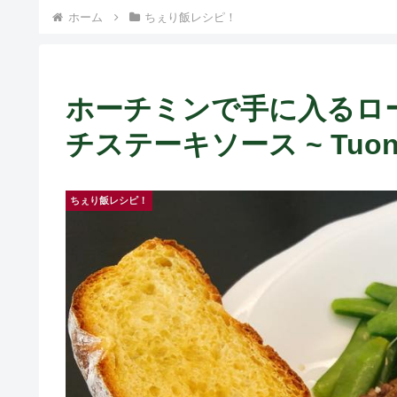
） ~
ホーム
ちぇり飯レシピ！
ホーチミンで手に入るロ
チステーキソース ~ Tuong
ちぇり飯レシピ！