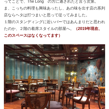
ってことで、The Long の方に通されたと言う次第。
ま、こっちの料理も興味あったし、あの味を出す店の系列
店ならヘタは打つまいと思って従ってみました。
１階のスタンディングに近いバーではあんまりだと思われ
たのか、２階の着席スタイルの部屋へ。
（2019年現在、
このスペースはなくなってます）