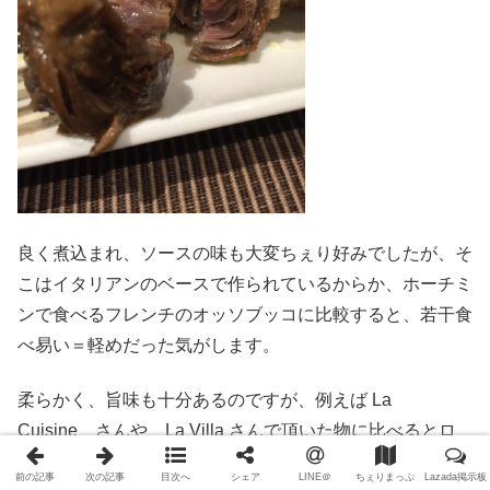
良く煮込まれ、ソースの味も大変ちぇり好みでしたが、そ
こはイタリアンのベースで作られているからか、ホーチミ
ンで食べるフレンチのオッソブッコに比較すると、若干食
べ易い＝軽めだった気がします。
柔らかく、旨味も十分あるのですが、例えば La
Cuisine さんや La Villa さんで頂いた物に比べるとロ
ゼくらいでも太刀打ちできる感じの密度。
前の記事
次の記事
目次へ
シェア
LINE＠
ちぇりまっぷ
Lazada掲示板