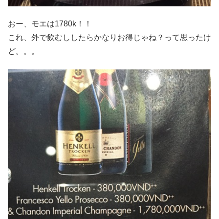
おー、モエは1780k！！
これ、外で飲むししたらかなりお得じゃね？って思ったけ
ど。。。