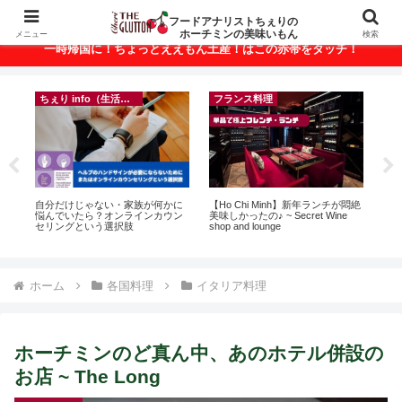
ベトナム・ホーチミンの美味いもんが満載！
フードアナリストちぇりの
ホーチミンの美味いもん
メニュー
検索
一時帰国に！ちょっとええもん土産！はこの赤帯をタッチ！
ちぇり info（生活情報）
フランス料理
録が
自分だけじゃない・家族が何かに
【Ho Chi Minh】新年ランチが悶絶
【
引
悩んでいたら？オンラインカウン
美味しかったの♪ ~ Secret Wine
の
セリングという選択肢
shop and lounge
と
で平
期間
Fam
ホーム
各国料理
イタリア料理
ホーチミンのど真ん中、あのホテル併設の
お店 ~ The Long