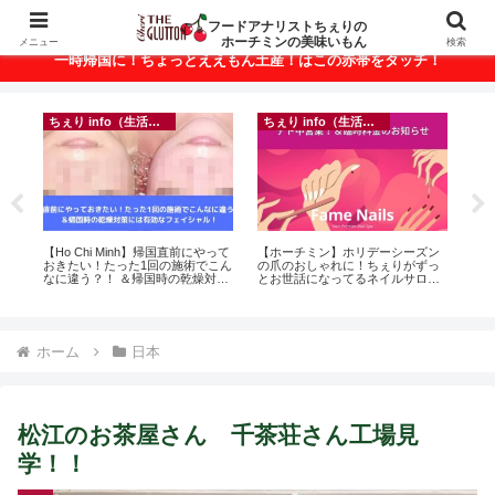
ベトナム・ホーチミンの美味いもんが満載！
フードアナリストちぇりの
ホーチミンの美味いもん
メニュー
検索
一時帰国に！ちょっとええもん土産！はこの赤帯をタッチ！
ちぇり info（生活情報）
ちぇり info（生活情報）
悶絶
【Ho Chi Minh】帰国直前にやって
【ホーチミン】ホリデーシーズン
自
おきたい！たった1回の施術でこん
の爪のおしゃれに！ちぇりがずっ
悩
なに違う？！ ＆帰国時の乾燥対策
とお世話になってるネイルサロン
セ
には有効なフェイシャル！ ~
で平日15％OFF！（テト前不適用
Rosereve
期間&テト中営業予定追記） ~
Fame Nail
ホーム
日本
松江のお茶屋さん 千茶荘さん工場見
学！！