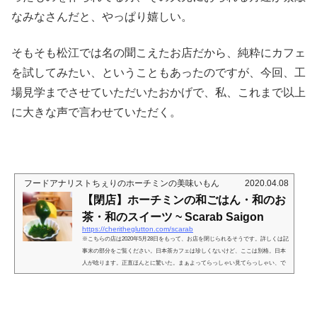
なみなさんだと、やっぱり嬉しい。
そもそも松江では名の聞こえたお店だから、純粋にカフェ
を試してみたい、ということもあったのですが、今回、工
場見学までさせていただいたおかげで、私、これまで以上
に大きな声で言わせていただく。
フードアナリストちぇりのホーチミンの美味いもん
2020.04.08
【閉店】ホーチミンの和ごはん・和のお
茶・和のスイーツ ~ Scarab Saigon
https://cheritheglutton.com/scarab
※こちらの店は2020年5月28日をもって、お店を閉じられるそうです。詳しくは記
事末の部分をご覧ください。日本茶カフェは珍しくないけど、ここは別格。日本
人が唸ります。正直ほんとに驚いた。まぁよってらっしゃい見てらっしゃい、で
すよ。やれやれ。またこんな素敵なお店ができてしまったか（胃袋足りない）１
区だけど頃良い場所に場所はNguyen Trung Truc. 以前、West Coastという歯医者
さんがありまして、お世話になってました、今は Ly Tu Trong 通りに移転されて
ます。ここ、ベンタン市場からさほど離れていない上に、市街地側に...