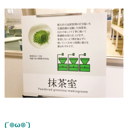
(´⊙ω⊙`)