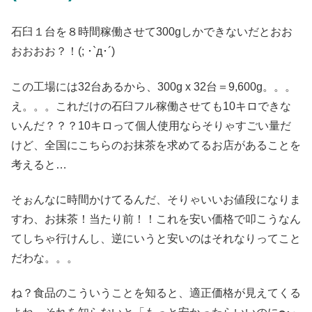
石臼１台を８時間稼働させて300gしかできないだとおお
おおおお？！(; ･`д･´)
この工場には32台あるから、300g x 32台＝9,600g。。。
え。。。これだけの石臼フル稼働させても10キロできな
いんだ？？？10キロって個人使用ならそりゃすごい量だ
けど、全国にこちらのお抹茶を求めてるお店があることを
考えると…
そぉんなに時間かけてるんだ、そりゃいいお値段になりま
すわ、お抹茶！当たり前！！これを安い価格で叩こうなん
てしちゃ行けんし、逆にいうと安いのはそれなりってこと
だわな。。。
ね？食品のこういうことを知ると、適正価格が見えてくる