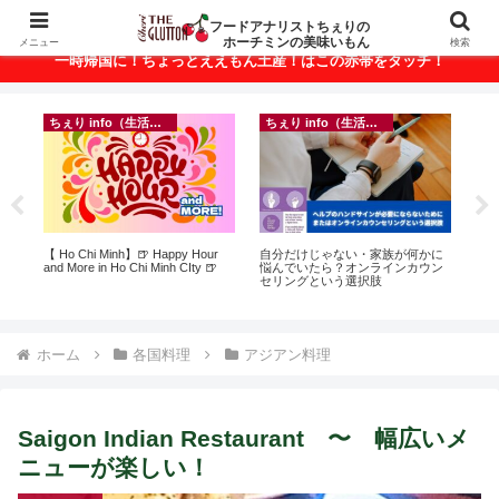
ベトナム・ホーチミンの美味いもんが満載！
フードアナリストちぇりの
ホーチミンの美味いもん
メニュー
検索
一時帰国に！ちょっとええもん土産！はこの赤帯をタッチ！
ちぇり info（生活情報）
ちぇり info（生活情報）
ト
【 Ho Chi Minh】🍺 Happy Hour
自分だけじゃない・家族が何かに
【H
行
and More in Ho Chi Minh CIty 🍺
悩んでいたら？オンラインカウン
お
~
セリングという選択肢
なに違う
には
Ros
ホーム
各国料理
アジアン料理
Saigon Indian Restaurant 〜 幅広いメ
ニューが楽しい！