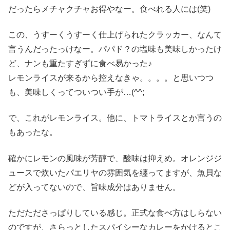
だったらメチャクチャお得やなー。食べれる人には(笑)
この、うすーくうすーく仕上げられたクラッカー、なんて
言うんだったっけなー。パパド？の塩味も美味しかったけ
ど、ナンも重たすぎずに食べ易かった♪
レモンライスが来るから控えなきゃ。。。。と思いつつ
も、美味しくってついつい手が…(^^;
で、これがレモンライス。他に、トマトライスとか言うの
もあったな。
確かにレモンの風味が芳醇で、酸味は抑えめ。オレンジジ
ュースで炊いたパエリヤの雰囲気を纏ってますが、魚貝な
どが入ってないので、旨味成分はありません。
ただたださっぱりしている感じ。正式な食べ方はしらない
のですが、さらっとしたスパイシーなカレーをかけるとこ