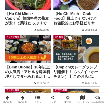
【Ho Chi Minh・
【Ho Chi Minh・Grab
Capichi】韓国料理の蕎麦
Food】最上じゃないけど
が安くて薬味たっぷりで美
お値段的にお手軽ビリヤニ
味しい件 ~ ゴギハンサン
とヘルシーカレー！ ~
2026.05.03
2026.02.25
Sher-E Punjab
アジアン料理
日本料理
【Binh Duong】10年以上
【Capichiカレーグランプ
の人気店・アヒルを韓国料
リ開催中！（ハノイ・ホー
理として食べられる店！ ~
チミン） 】このお店にカ
Good Duck
レーあったっけ？？？と思
2024.08.25
2024.10.24
ってたべみたら探していた
好みのやつだった！ ~ たま
アジアン料理
アジアン料理
からや
前の記事
次の記事
目次へ
シェア
LINE＠
ちぇりまっぷ
Lazada掲示板