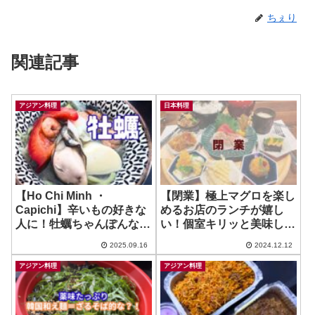
ちぇり
関連記事
アジアン料理
日本料理
【Ho Chi Minh ・
【閉業】極上マグロを楽し
Capichi】辛いもの好きな
めるお店のランチが嬉し
人に！牡蠣ちゃんぽんなる
い！個室キリッと美味しい
ものがあるってか？！ ~
お素麺、いただきましたん
2025.09.16
2024.12.12
99 Champon
♪~ SHOKU
アジアン料理
アジアン料理