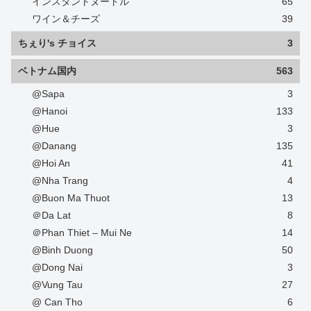
インスタントヌードル
65
ワイン＆チーズ
39
ちぇり's チョイス
3
ベトナム国内
563
@Sapa
3
@Hanoi
133
@Hue
3
@Danang
135
@Hoi An
41
@Nha Trang
4
@Buon Ma Thuot
13
＠Da Lat
8
＠Phan Thiet – Mui Ne
14
@Binh Duong
50
@Dong Nai
3
@Vung Tau
27
@ Can Tho
6