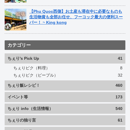
【Phu Quoc西側】お土産も滞在中に必要なものも
生活物資も全部お任せ、フーコック最大の便利スー
パー！ ~ King kong
カテゴリー
ちぇり's Pick Up
41
ちぇりピク（料理）
8
ちぇりピク（ピープル）
32
ちぇり飯レシピ！
460
イベント等
173
ちぇり info（生活情報）
540
ちぇりの独り言
61