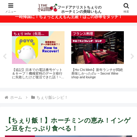
ベトナム・ホーチミンの美味いもんが満載！
フードアナリストちぇりの
ホーチミンの美味いもん
メニュー
検索
一時帰国に！ちょっとええもん土産！はこの赤帯をタッチ！
ちぇり info（生活情報）
フランス料理
って
【追記】日本での電話番号ゲット
【Ho Chi Minh】新年ランチが悶絶
【
こん
＆キープ！機種変時のデータ移行
美味しかったの♪ ~ Secret Wine
の
に失敗したけど復活できた話！~
shop and lounge
と
povo
で平
期間
Fam
ホーム
ちぇり飯レシピ！
【ちぇり飯！】ホーチミンの恵み！インゲ
ン豆をたっぷり食べる！