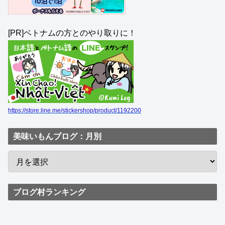
[PR]ベトナムの方とのやり取りに！
https://store.line.me/stickershop/product/1192200
美味いもんブログ：月別
ブログ村ランキング