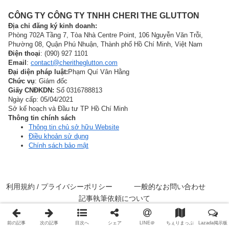
CÔNG TY CÔNG TY TNHH CHERI THE GLUTTON
Địa chỉ đăng ký kinh doanh:
Phòng 702A Tầng 7, Tòa Nhà Centre Point, 106 Nguyễn Văn Trỗi,
Phường 08, Quận Phú Nhuận, Thành phố Hồ Chí Minh, Việt Nam
Điện thoại
: (090) 927 1101
Email
:
contact@cheritheglutton.com
Đại diện pháp luật:
Phạm Quí Vân Hằng
Chức vụ
: Giám đốc
Giấy CNĐKDN:
Số 0316788813
Ngày cấp: 05/04/2021
Sở kế hoạch và Đầu tư TP Hồ Chí Minh
Thông tin chính sách
Thông tin chủ sở hữu Website
Điều khoản sử dụng
Chính sách bảo mật
利用規約 / プライバシーポリシー
一般的なお問い合わせ
記事執筆依頼について
© 2000 フードアナリストちぇりのホーチミンの美味いもん.
前の記事
次の記事
目次へ
シェア
LINE＠
ちぇりまっぷ
Lazada掲示板