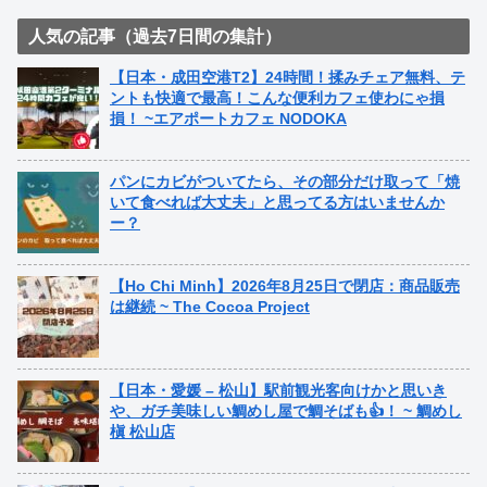
人気の記事（過去7日間の集計）
【日本・成田空港T2】24時間！揉みチェア無料、テ
ントも快適で最高！こんな便利カフェ使わにゃ損
損！ ~エアポートカフェ NODOKA
パンにカビがついてたら、その部分だけ取って「焼
いて食べれば大丈夫」と思ってる方はいませんか
ー？
【Ho Chi Minh】2026年8月25日で閉店：商品販売
は継続 ~ The Cocoa Project
【日本・愛媛 – 松山】駅前観光客向けかと思いき
や、ガチ美味しい鯛めし屋で鯛そばも👍！ ~ 鯛めし
槇 松山店