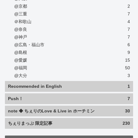
@京都
2
@三重
7
＠和歌山
4
@奈良
7
@神戸
7
@広島・福山市
6
@島根
9
@愛媛
15
@福岡
50
@大分
3
Recommended in English
1
Push！
7
note ◆ ちぇりのLove & Live in ホーチミン
30
ちぇりまっぷ 限定記事
230