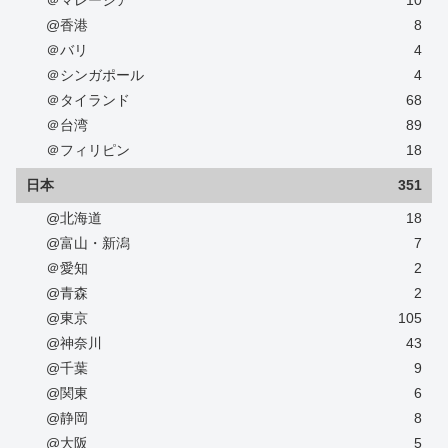
@香港
8
＠バリ
4
＠シンガポール
4
＠タイランド
68
＠台湾
89
＠フィリピン
18
日本
351
@北海道
18
@富山・新潟
7
＠愛知
2
@青森
2
@東京
105
@神奈川
43
@千葉
9
@関東
6
@静岡
8
@大阪
5