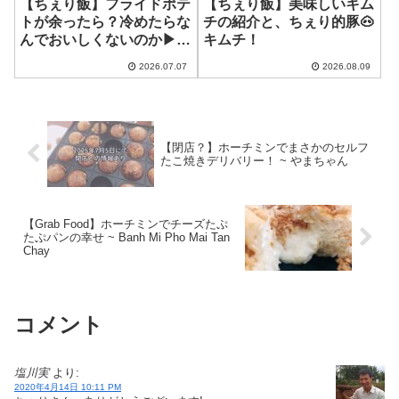
【ちぇり飯】フライドポテ
【ちぇり飯】美味しいキム
トが余ったら？冷めたらな
チの紹介と、ちぇり的豚🐽
んでおいしくないのか▶︎美
キムチ！
味しくしちゃおう！
2026.07.07
2026.08.09
【閉店？】ホーチミンでまさかのセルフ
たこ焼きデリバリー！ ~ やまちゃん
【Grab Food】ホーチミンでチーズたぷ
たぷパンの幸せ ~ Banh Mi Pho Mai Tan
Chay
コメント
塩川実
より:
2020年4月14日 10:11 PM