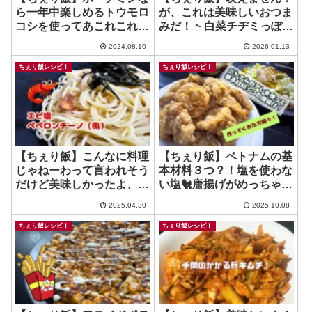
ら一年中楽しめるトウモロ
が、これは美味しいおつま
コシを使ってあこれこれバ
みだ！ ~ 白菜チヂミっぽい
レーション！（かき揚げ・
もの
2024.08.10
2026.01.13
唐揚げ・ネギ油ソース）
ちぇり飯レシピ！
ちぇり飯レシピ！
【ちぇり飯】こんなに料理
【ちぇり飯】ベトナムの基
じゃねーわって言われそう
本材料３つ？！塩を使わな
だけど美味しかったよ、エ
い塩🐔唐揚げがめっちゃ美
ビ塩ペペロンチーノ！
味しい！！
2025.04.30
2025.10.08
ちぇり飯レシピ！
ちぇり飯レシピ！