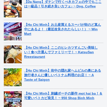
【Da Nang】ダナンで行くべきカフェの中でもここ
は一級品！引き続き良いカフェ♪ ~ Dng. Coffee
【Ho Chi Minh】お土産買えるスーパが街のど真ん
中にあるよ！（最近改良されたらしい！） ~ Win
Mart
【Ho Chi Minh】ここのヒレカツすんごい美味し
い！食べ方選んでファミリーで！ ~ KatsuSan
Rreestaurant
【Ho Chi Minh】街中の隠れ家ヘムビルの奥にある
旅行者さんに優しいベトナム料理のお店！ ~ A
Taste of Saigon
【Ho Chi Minh】刺繍ポーチの新作 mot hai ba！＆
可愛いベトカピ発見！ ~ 950 Shop Binh Minh