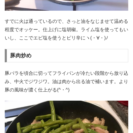
すでに火は通っているので、さっと油をなじませて温める
程度でオッケー。仕上げに塩胡椒。ライム塩を使ってもい
いし、ここでエビ塩を使うとピリ辛にヽ(・∀・)ﾉ
豚肉炒め
豚バラを頃合に切ってフライパンが冷たい段階から放り込
み、中火でジワジワ。油は肉から出る油で補います。より
豚の風味が濃く仕上がる(^・^)