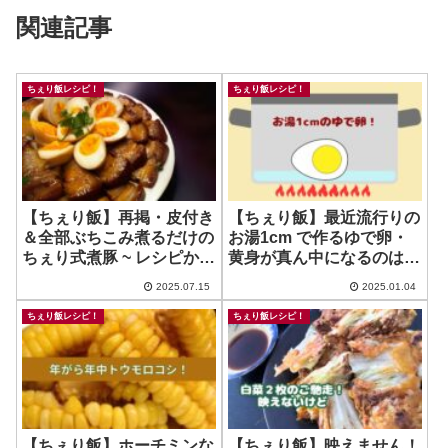
関連記事
ちぇり飯レシピ！
ちぇり飯レシピ！
【ちぇり飯】再掲・皮付き
【ちぇり飯】最近流行りの
＆全部ぶちこみ煮るだけの
お湯1cm で作るゆで卵・
ちぇり式煮豚 ~ レシピから
黄身が真ん中になるのはな
盛り付けのコツまで
んで？！
2025.07.15
2025.01.04
ちぇり飯レシピ！
ちぇり飯レシピ！
【ちぇり飯】ホーチミンな
【ちぇり飯】映えません！