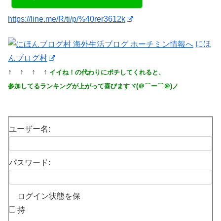
https://line.me/R/ti/p/%40rer3612k
にほ
んブログ村
↑ ↑ ↑ ↑
イイね！の代わりにポチしてくれると、
参加してるランキングが上がって喜びますヾ(＠⌒ー⌒＠)ノ
ユーザー名:
パスワード:
ログイン状態を保
持