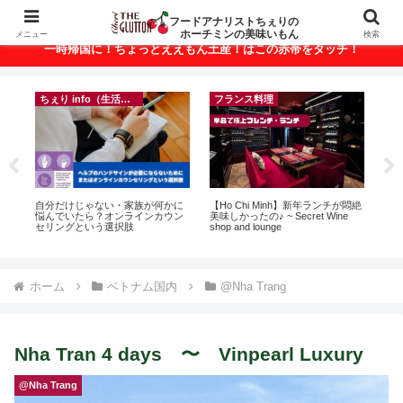
ベトナム・ホーチミンの美味いもんが満載！
フードアナリストちぇりの
ホーチミンの美味いもん
メニュー
検索
一時帰国に！ちょっとええもん土産！はこの赤帯をタッチ！
ちぇり info（生活情報）
フランス料理
r
自分だけじゃない・家族が何かに
【Ho Chi Minh】新年ランチが悶絶
【

悩んでいたら？オンラインカウン
美味しかったの♪ ~ Secret Wine
の
セリングという選択肢
shop and lounge
と
で平
期間
Fam
ホーム
ベトナム国内
@Nha Trang
Nha Tran 4 days 〜 Vinpearl Luxury
@Nha Trang