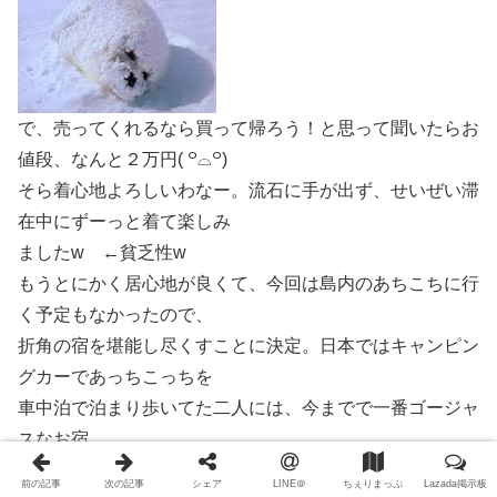
で、売ってくれるなら買って帰ろう！と思って聞いたらお
値段、なんと２万円( ꒪⌓꒪)
そら着心地よろしいわなー。流石に手が出ず、せいぜい滞
在中にずーっと着て楽しみ
ましたw ←貧乏性w
もうとにかく居心地が良くて、今回は島内のあちこちに行
く予定もなかったので、
折角の宿を堪能し尽くすことに決定。日本ではキャンピン
グカーであっちこっちを
車中泊で泊まり歩いてた二人には、今までで一番ゴージャ
スなお宿。
広すぎるプールにも結局入りにいかなかったけどw ふー
前の記事
次の記事
シェア
LINE＠
ちぇりまっぷ
Lazada掲示板