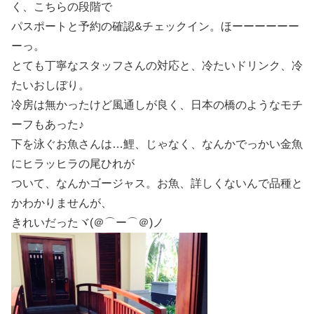
く、こちらの段階で
パスポートと予約の確認&チェックイン。ほーーーーーー
ーっ。
とても丁寧なスタッフさんの対応と、冷たいドリンク、冷
たいおしぼり。
冷房は無かったけど風通しが良く、日本の橋のようなモチ
ーフもあった♪
下を泳ぐお魚さんは…鯉、じゃなく、なんかでっかい金魚
にヒラッヒラの尾ひれが
ついて、なんかゴージャス。お魚、詳しくないんで品種と
かわかりませんが、
きれいだったヾ(＠⌒ー⌒＠)ノ