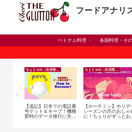
フードアナリ
ベトナム料理
各国料理・そ
）
ちぇり info（生活情報）
ちぇり info（生活情報）
い・家族
【追記】日本での電話番
【ホーチミン】ホリデ
いたら？
号ゲット＆キープ！機種
シーズンの爪のおしゃ
ンセリン
変時のデータ移行に失敗
に！ちぇりがずっとお
したけど復活できた話！
話になってるネイルサ
~ povo
ンで平日15％OFF！
（テト前不適用期間&