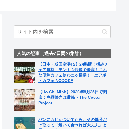
人気の記事（過去7日間の集計）
【日本・成田空港T2】24時間！揉みチ
ェア無料、テントも快適で最高！こん
な便利カフェ使わにゃ損損！ ~エアポー
トカフェ NODOKA
【Ho Chi Minh】2026年8月25日で閉
店：商品販売は継続 ~ The Cocoa
Project
パンにカビがついてたら、その部分だ
け取って「焼いて食べれば大丈夫」と