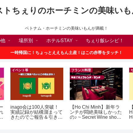
ストちぇりのホーチミンの美味いも
ベトナム・ホーチミンの美味いもんが満載！
の他
場所別
ホテルSTAY
ちぇり飯レシピ！
一時帰国に！ちょっとええもん土産！はこの赤帯をタッチ！
イベント等
フランス料理
ー
inago会は100人突破！
【Ho Chi Minh】新年ラ
【
れ
実績記録が結構溜まって
ンチが悶絶美味しかった
H
世
きたのでご報告＆引き続
の♪ ~ Secret Wine shop
H
ロ
きお仲間募集中♪
and lounge
テ