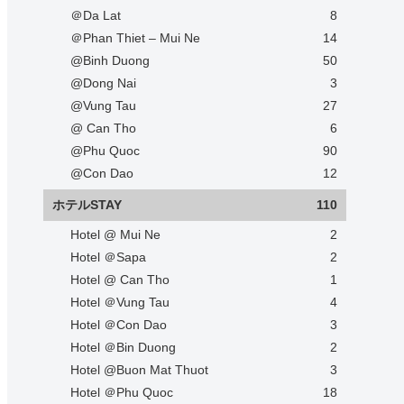
＠Da Lat
8
＠Phan Thiet – Mui Ne
14
@Binh Duong
50
@Dong Nai
3
@Vung Tau
27
@ Can Tho
6
@Phu Quoc
90
@Con Dao
12
ホテルSTAY
110
Hotel @ Mui Ne
2
Hotel ＠Sapa
2
Hotel @ Can Tho
1
Hotel ＠Vung Tau
4
Hotel ＠Con Dao
3
Hotel ＠Bin Duong
2
Hotel @Buon Mat Thuot
3
Hotel ＠Phu Quoc
18