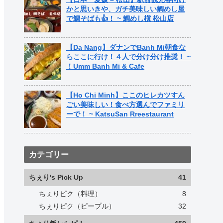
かと思いきや、ガチ美味しい鯛めし屋
で鯛そばも👍！ ~ 鯛めし槇 松山店
【Da Nang】ダナンでBanh Mi朝食な
らここに行け！４人で分け分け推奨！ ~
！Umm Banh Mi & Cafe
【Ho Chi Minh】ここのヒレカツすん
ごい美味しい！食べ方選んでファミリ
ーで！ ~ KatsuSan Rreestaurant
カテゴリー
ちぇり's Pick Up
41
ちぇりピク（料理）
8
ちぇりピク（ピープル）
32