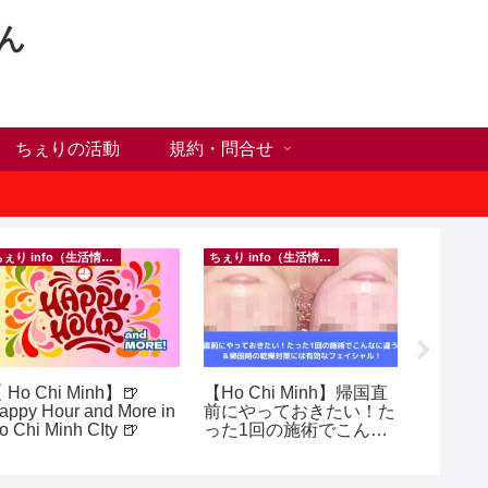
ん
ちぇりの活動
規約・問合せ
ちぇり info（生活情報）
ちぇり info（生活情報）
 Ho Chi Minh】🍺
【Ho Chi Minh】帰国直
自分だ
appy Hour and More in
前にやっておきたい！た
が何か
o Chi Minh CIty 🍺
った1回の施術でこんな
オンラ
に違う？！ ＆帰国時の
グとい
乾燥対策には有効なフェ
イシャル！ ~ Rosereve