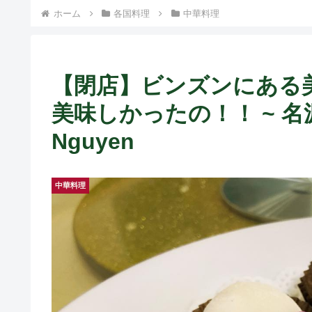
ト中営業予定追記） ~
ホーム
各国料理
中華料理
Fame Nail
【閉店】ビンズンにある
美味しかったの！！ ~ 名源新
Nguyen
中華料理