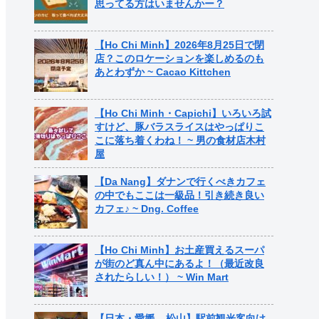
思ってる方はいませんかー？
【Ho Chi Minh】2026年8月25日で閉
店？このロケーションを楽しめるのも
あとわずか ~ Cacao Kittchen
【Ho Chi Minh・Capichi】いろいろ試
すけど、豚バラスライスはやっぱりこ
こに落ち着くわね！ ~ 男の食材店木村
屋
【Da Nang】ダナンで行くべきカフェ
の中でもここは一級品！引き続き良い
カフェ♪ ~ Dng. Coffee
【Ho Chi Minh】お土産買えるスーパ
が街のど真ん中にあるよ！（最近改良
されたらしい！） ~ Win Mart
【日本・愛媛 – 松山】駅前観光客向け