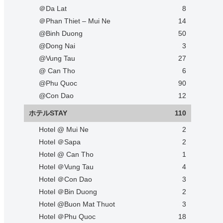
＠Da Lat
8
＠Phan Thiet – Mui Ne
14
@Binh Duong
50
@Dong Nai
3
@Vung Tau
27
@ Can Tho
6
@Phu Quoc
90
@Con Dao
12
ホテルSTAY
110
Hotel @ Mui Ne
2
Hotel ＠Sapa
2
Hotel @ Can Tho
1
Hotel ＠Vung Tau
4
Hotel ＠Con Dao
3
Hotel ＠Bin Duong
2
Hotel @Buon Mat Thuot
3
Hotel ＠Phu Quoc
18