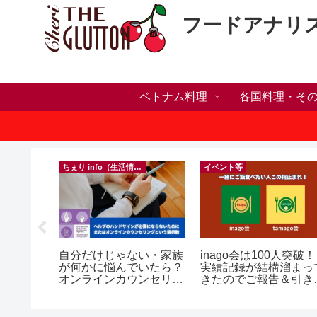
フードアナリ
ベトナム料理
各国料理・そ
ちぇり info（生活情報）
イベント等
h】新年ラ
自分だけじゃない・家族
inago会は100人突破！
しかった
が何かに悩んでいたら？
実績記録が結構溜まっ
ne shop
オンラインカウンセリン
きたのでご報告＆引き
グという選択肢
きお仲間募集中♪