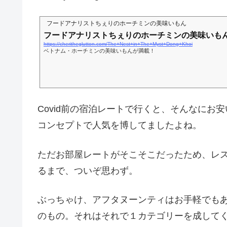
フードアナリストちぇりのホーチミンの美味いもん
フードアナリストちぇりのホーチミンの美味いも
https://cheritheglutton.com/The+Nest+in+The+Myst+Dong+Khoi
ベトナム・ホーチミンの美味いもんが満載！
Covid前の宿泊レートで行くと、そんなに
コンセプトで人気を博してましたよね。
ただお部屋レートがそこそこだったため、レ
るまで、ついぞ思わず。
ぶっちゃけ、アフタヌーンティはお手軽でも
のもの。それはそれで１カテゴリーを成して