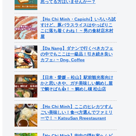
思ってる方はいませんかー？
【Ho Chi Minh・Capichi】いろいろ試
すけど、豚バラスライスはやっぱりこ
こに落ち着くわね！ ~ 男の食材店木村
屋
【Da Nang】ダナンで行くべきカフェ
の中でもここは一級品！引き続き良い
カフェ♪ ~ Dng. Coffee
【日本・愛媛 – 松山】駅前観光客向け
かと思いきや、ガチ美味しい鯛めし屋
で鯛そばも👍！ ~ 鯛めし槇 松山店
【Ho Chi Minh】ここのヒレカツすん
ごい美味しい！食べ方選んでファミリ
ーで！ ~ KatsuSan Rreestaurant
【Ho Chi Minh】街中の隠れ家ヘムビ