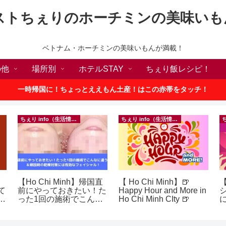
ストちぇりのホーチミンの美味いも
ベトナム・ホーチミンの美味いもんが満載！
の他
場所別
ホテルSTAY
ちぇり飯レシピ！
一時帰国に！ちょっとええもん土産！はこの赤帯をタッチ！
ちぇり info（生活情報）
ちぇり info（生活情報）
【Ho Chi Minh】帰国直
【 Ho Chi Minh】🍺
て
前にやっておきたい！た
Happy Hour and More in
続
った1回の施術でこんな
Ho Chi Minh CIty 🍺
に違う？！ ＆帰国時の
乾燥対策には有効なフェ
イシャル！ ~ Rosereve