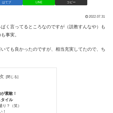
はてブ
LINE
コピー
2022.07.31
っぱく言ってるところなのですが（説教すんなや）も
のも事実。
書いても良かったのですが、相当充実してたので、ち
次
！
内が素敵！
スタイル
盛り？（笑）
い！