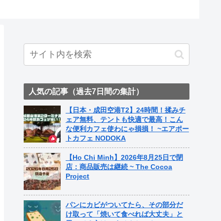
ト中営業予定追記） ~
ame Nail
人気の記事（過去7日間の集計）
【日本・成田空港T2】24時間！揉みチ
ェア無料、テントも快適で最高！こん
な便利カフェ使わにゃ損損！ ~エアポー
トカフェ NODOKA
【Ho Chi Minh】2026年8月25日で閉
店：商品販売は継続 ~ The Cocoa
Project
パンにカビがついてたら、その部分だ
け取って「焼いて食べれば大丈夫」と