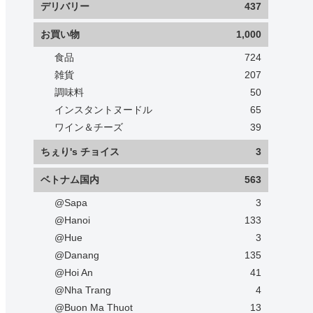
デリバリー
437
お買い物
1,000
食品
724
雑貨
207
調味料
50
インスタントヌードル
65
ワイン＆チーズ
39
ちぇり's チョイス
3
ベトナム国内
563
@Sapa
3
@Hanoi
133
@Hue
3
@Danang
135
@Hoi An
41
@Nha Trang
4
@Buon Ma Thuot
13