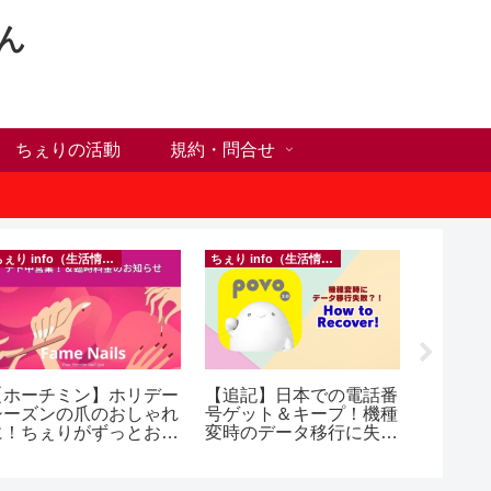
ん
ちぇりの活動
規約・問合せ
ちぇり info（生活情報）
ちぇり info（生活情報）
フランス料
【ホーチミン】ホリデー
【追記】日本での電話番
【Ho C
シーズンの爪のおしゃれ
号ゲット＆キープ！機種
ンチが
に！ちぇりがずっとお世
変時のデータ移行に失敗
の♪ ~ Se
話になってるネイルサロ
したけど復活できた話！
and lou
ンで平日15％OFF！
~ povo
（テト前不適用期間&テ