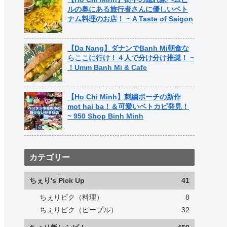
ルの奥にある旅行者さんに優しいベト
ナム料理のお店！ ~ A Taste of Saigon
【Da Nang】ダナンでBanh Mi朝食な
らここに行け！４人で分け分け推奨！ ~
！Umm Banh Mi & Cafe
【Ho Chi Minh】刺繍ポーチの新作
mot hai ba！＆可愛いベトカピ発見！
~ 950 Shop Binh Minh
カテゴリー
ちぇり's Pick Up
41
ちぇりピク（料理）
8
ちぇりピク（ピープル）
32