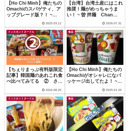
【Ho Chi Minh】俺たちの
【台湾】台湾土産にはこれ
Omachiのスパゲティ、ア
推奨！麺がめっちゃうま
ップグレード版？！ ~
い！ ~ 曽 拌麺 Chan
Omto Mi
pān-mī
2025.03.12
2026.07.31
インスタントヌードル
食品
【ちぇりまっぷ有料版限定
【Ho Chi Minh】俺たちの
記事】韓国麺のあれこれ食
Omachiがオシャレになパ
べ比べてみてる ② さら
ッケージ出してたよ！ ~
に６種類！
Lau Cam Tay
2024.08.20
2025.01.20
インスタントヌードル
食品