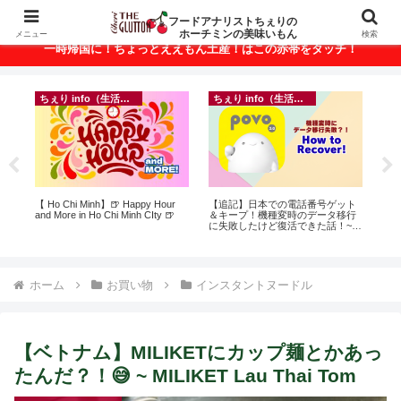
ベトナム・ホーチミンの美味いもんが満載！
フードアナリストちぇりの
ホーチミンの美味いもん
メニュー
検索
一時帰国に！ちょっとええもん土産！はこの赤帯をタッチ！
ちぇり info（生活情報）
ちぇり info（生活情報）
録が
【 Ho Chi Minh】🍺 Happy Hour
【追記】日本での電話番号ゲット
自
引
and More in Ho Chi Minh CIty 🍺
＆キープ！機種変時のデータ移行
悩
に失敗したけど復活できた話！~
セ
povo
ホーム
お買い物
インスタントヌードル
【ベトナム】MILIKETにカップ麺とかあっ
たんだ？！😅 ~ MILIKET Lau Thai Tom