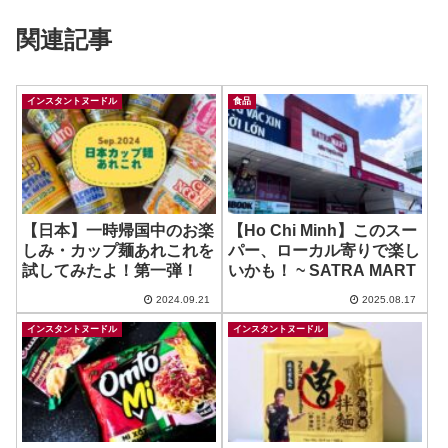
関連記事
インスタントヌードル
食品
【日本】一時帰国中のお楽
【Ho Chi Minh】このスー
しみ・カップ麺あれこれを
パー、ローカル寄りで楽し
試してみたよ！第一弾！
いかも！ ~ SATRA MART
2024.09.21
2025.08.17
インスタントヌードル
インスタントヌードル