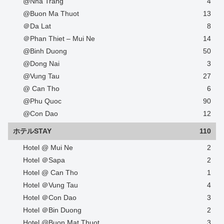
@Nha Trang
4
@Buon Ma Thuot
13
＠Da Lat
8
＠Phan Thiet – Mui Ne
14
@Binh Duong
50
@Dong Nai
3
@Vung Tau
27
@ Can Tho
6
@Phu Quoc
90
@Con Dao
12
ホテルSTAY
110
Hotel @ Mui Ne
2
Hotel ＠Sapa
2
Hotel @ Can Tho
1
Hotel ＠Vung Tau
4
Hotel ＠Con Dao
3
Hotel ＠Bin Duong
2
Hotel @Buon Mat Thuot
3