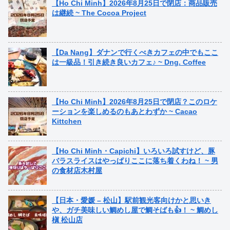
【Ho Chi Minh】2026年8月25日で閉店：商品販売
は継続 ~ The Cocoa Project
【Da Nang】ダナンで行くべきカフェの中でもここ
は一級品！引き続き良いカフェ♪ ~ Dng. Coffee
【Ho Chi Minh】2026年8月25日で閉店？このロケ
ーションを楽しめるのもあとわずか ~ Cacao
Kittchen
【Ho Chi Minh・Capichi】いろいろ試すけど、豚
バラスライスはやっぱりここに落ち着くわね！ ~ 男
の食材店木村屋
【日本・愛媛 – 松山】駅前観光客向けかと思いき
や、ガチ美味しい鯛めし屋で鯛そばも👍！ ~ 鯛めし
槇 松山店