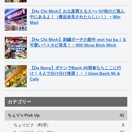
【Ho Chi Minh】お土産買えるスーパが街のど真ん
中にあるよ！（最近改良されたらしい！） ~ Win
Mart
【Ho Chi Minh】刺繍ポーチの新作 mot hai ba！＆
可愛いベトカピ発見！ ~ 950 Shop Binh Minh
【Da Nang】ダナンでBanh Mi朝食ならここに行
け！４人で分け分け推奨！ ~ ！Umm Banh Mi &
Cafe
カテゴリー
ちぇり's Pick Up
41
ちぇりピク（料理）
8