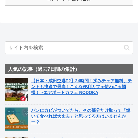
人気の記事（過去7日間の集計）
【日本・成田空港T2】24時間！揉みチェア無料、テ
ントも快適で最高！こんな便利カフェ使わにゃ損
損！ ~エアポートカフェ NODOKA
パンにカビがついてたら、その部分だけ取って「焼
いて食べれば大丈夫」と思ってる方はいませんか
ー？