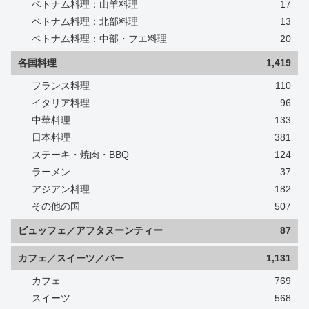
ベトナム料理：山羊料理
17
ベトナム料理：北部料理
13
ベトナム料理：中部・フエ料理
20
各国料理
1,419
フランス料理
110
イタリア料理
96
中華料理
133
日本料理
381
ステーキ・焼肉・BBQ
124
ラーメン
37
アジアン料理
182
その他の国
507
ビュッフェ／アフタヌーンティー
87
カフェ／スイーツ／バー
1,131
カフェ
769
スイーツ
568