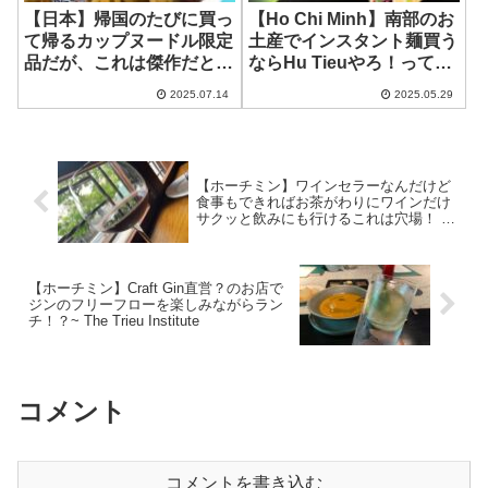
【日本】帰国のたびに買っ
【Ho Chi Minh】南部のお
て帰るカップヌードル限定
土産でインスタント麺買う
品だが、これは傑作だと思
ならHu Tieuやろ！って時
う！
にチョイ情報 ~ Hu Tieu
2025.07.14
2025.05.29
Nhip Songシリーズ
【ホーチミン】ワインセラーなんだけど
食事もできればお茶がわりにワインだけ
サクッと飲みにも行けるこれは穴場！ ~
VIVINS
【ホーチミン】Craft Gin直営？のお店で
ジンのフリーフローを楽しみながらラン
チ！？~ The Trieu Institute
コメント
コメントを書き込む