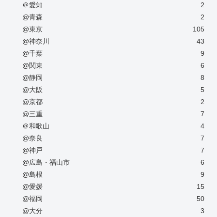
＠愛知
2
@青森
2
@東京
105
@神奈川
43
@千葉
9
@関東
6
@静岡
8
@大阪
5
@京都
2
@三重
7
＠和歌山
4
@奈良
7
@神戸
7
@広島・福山市
6
@島根
9
@愛媛
15
@福岡
50
@大分
3