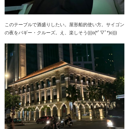
このテーブルで酒盛りしたい。屋形船的使い方。サイゴン
の夜をバギー・クルーズ。え、楽しそう(((o(*ﾟ▽ﾟ*)o)))