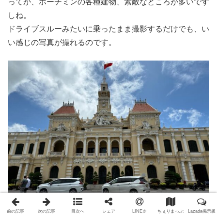
ってか、ホーチミンの各種建物、素敵なところが多いです
しね。
ドライブスルーみたいに乗ったまま撮影するだけでも、い
い感じの写真が撮れるのです。
前の記事
次の記事
目次へ
シェア
LINE＠
ちぇりまっぷ
Lazada掲示板