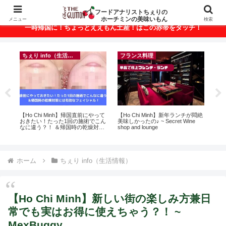
ベトナム・ホーチミンの美味いもんが満載！
フードアナリストちぇりの
ホーチミンの美味いもん
メニュー
検索
一時帰国に！ちょっとええもん土産！はこの赤帯をタッチ！
イベント等
ちぇり info（生活情報）
悶絶
inago会は100人突破！実績記録が
【ホーチミン】ホリデーシーズン
【
結構溜まってきたのでご報告＆引
の爪のおしゃれに！ちぇりがずっ
＆
き続きお仲間募集中♪
とお世話になってるネイルサロン
に
で平日15％OFF！（テト前不適用
pov
期間&テト中営業予定追記） ~
Fame Nail
ホーム
ちぇり info（生活情報）
【Ho Chi Minh】新しい街の楽しみ方兼日
常でも実はお得に使えちゃう？！ ~
MexBuggy