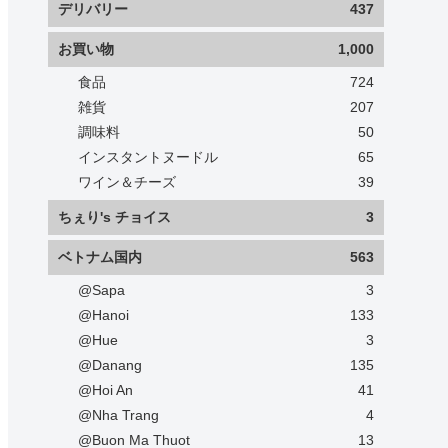
デリバリー
437
お買い物
1,000
食品
724
雑貨
207
調味料
50
インスタントヌードル
65
ワイン＆チーズ
39
ちぇり's チョイス
3
ベトナム国内
563
@Sapa
3
@Hanoi
133
@Hue
3
@Danang
135
@Hoi An
41
@Nha Trang
4
@Buon Ma Thuot
13