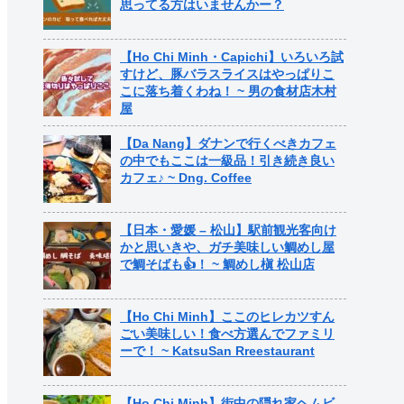
思ってる方はいませんかー？
【Ho Chi Minh・Capichi】いろいろ試
すけど、豚バラスライスはやっぱりこ
こに落ち着くわね！ ~ 男の食材店木村
屋
【Da Nang】ダナンで行くべきカフェ
の中でもここは一級品！引き続き良い
カフェ♪ ~ Dng. Coffee
【日本・愛媛 – 松山】駅前観光客向け
かと思いきや、ガチ美味しい鯛めし屋
で鯛そばも👍！ ~ 鯛めし槇 松山店
【Ho Chi Minh】ここのヒレカツすん
ごい美味しい！食べ方選んでファミリ
ーで！ ~ KatsuSan Rreestaurant
【Ho Chi Minh】街中の隠れ家ヘムビ