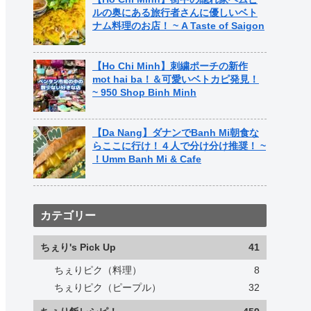
ルの奥にある旅行者さんに優しいベト
ナム料理のお店！ ~ A Taste of Saigon
【Ho Chi Minh】刺繍ポーチの新作
mot hai ba！＆可愛いベトカピ発見！
~ 950 Shop Binh Minh
【Da Nang】ダナンでBanh Mi朝食な
らここに行け！４人で分け分け推奨！ ~
！Umm Banh Mi & Cafe
カテゴリー
ちぇり's Pick Up
41
ちぇりピク（料理）
8
ちぇりピク（ピープル）
32