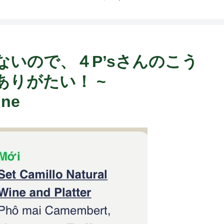
ト中営業予定追記） ~
Fame Nail
いので、４P’sさんのこう
りがたい！ ~
ine