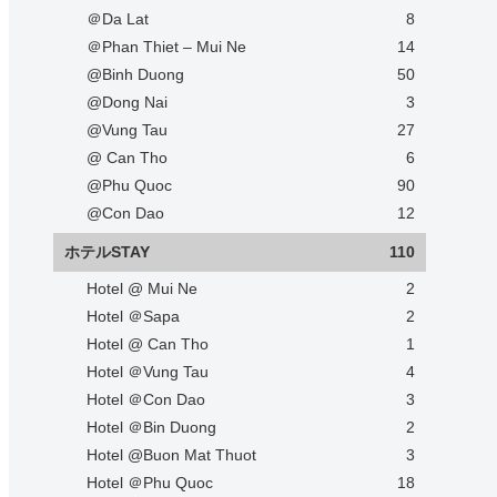
＠Da Lat
8
＠Phan Thiet – Mui Ne
14
@Binh Duong
50
@Dong Nai
3
@Vung Tau
27
@ Can Tho
6
@Phu Quoc
90
@Con Dao
12
ホテルSTAY
110
Hotel @ Mui Ne
2
Hotel ＠Sapa
2
Hotel @ Can Tho
1
Hotel ＠Vung Tau
4
Hotel ＠Con Dao
3
Hotel ＠Bin Duong
2
Hotel @Buon Mat Thuot
3
Hotel ＠Phu Quoc
18