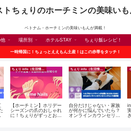
ストちぇりのホーチミンの美味いも
ベトナム・ホーチミンの美味いもんが満載！
の他
場所別
ホテルSTAY
ちぇり飯レシピ！
一時帰国に！ちょっとええもん土産！はこの赤帯をタッチ！
ちぇり info（生活情報）
ちぇり info（生活情報）
直
【ホーチミン】ホリデー
自分だけじゃない・家族
i
た
シーズンの爪のおしゃれ
が何かに悩んでいたら？
な
に！ちぇりがずっとお世
オンラインカウンセリン
話になってるネイルサロ
グという選択肢
ェ
ンで平日15％OFF！
e
（テト前不適用期間&テ