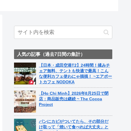
人気の記事（過去7日間の集計）
【日本・成田空港T2】24時間！揉みチ
ェア無料、テントも快適で最高！こん
な便利カフェ使わにゃ損損！ ~エアポー
トカフェ NODOKA
【Ho Chi Minh】2026年8月25日で閉
店：商品販売は継続 ~ The Cocoa
Project
パンにカビがついてたら、その部分だ
け取って「焼いて食べれば大丈夫」と