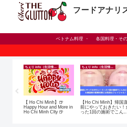
フードアナリ
ベトナム料理
各国料理・そ
ちぇり info（生活情報）
ちぇり info（生活情報）
h】新年ラ
【 Ho Chi Minh】🍺
【Ho Chi Minh】帰国
しかった
Happy Hour and More in
前にやっておきたい！
ne shop
Ho Chi Minh CIty 🍺
った1回の施術でこん
に違う？！ ＆帰国時の
乾燥対策には有効なフ
イシャル！ ~ Roserev