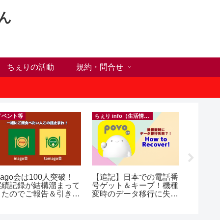
ん
ちぇりの活動
規約・問合せ
イベント等
ちぇり info（生活情報）
フランス料
nago会は100人突破！
【追記】日本での電話番
【Ho C
実績記録が結構溜まって
号ゲット＆キープ！機種
ンチが
きたのでご報告＆引き続
変時のデータ移行に失敗
の♪ ~ Se
きお仲間募集中♪
したけど復活できた話！
and lou
~ povo