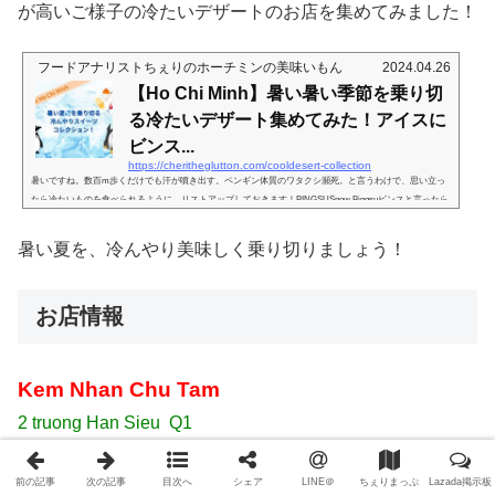
が高いご様子の冷たいデザートのお店を集めてみました！
フードアナリストちぇりのホーチミンの美味いもん
2024.04.26
【Ho Chi Minh】暑い暑い季節を乗り切
る冷たいデザート集めてみた！アイスに
ビンス...
https://cheritheglutton.com/cooldesert-collection
暑いですね。数百m歩くだけでも汗が噴き出す。ペンギン体質のワタクシ瀕死。と言うわけで、思い立っ
たら冷たいものを食べられるように、リストアップしておきます！BINGSUSnow Bingsuビンスと言ったら
こちら。とりあえず今のところ一番回数多く通ってる市内のビンス屋さん。ちょっと普段の行動範囲から
外れてるから、本来あまり行かない場所にあるんだけど、このお店のためにだけ足を運んでるwおすす
暑い夏を、冷んやり美味しく乗り切りましょう！
め。SWENSEN'Sビンスは一店集中だったのに、最近見つけたこちらは秀逸。本来アイスクリーム屋さん
だけど、いつの間にかビンスメニ...
お店情報
Kem Nhan Chu Tam
2 truong Han Sieu Q1
Time : 05:00 – 23:30
（夜遅くまで賑わってるのは居候君が確認済
前の記事
次の記事
目次へ
シェア
LINE＠
ちぇりまっぷ
Lazada掲示板
みですが、朝は本当にこの時間なのかは不明。13時くらいは開いてま