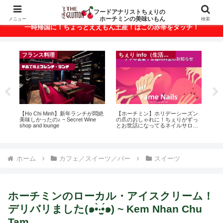
ベトナム・ホーチミンの美味いもんが満載！
フードアナリストちぇりの
ホーチミンの美味いもん
メニュー
検索
一時帰国に！ちょっとええもん土産！はこの赤帯をタッチ！
ちぇり info（生活情報）
ちぇり info（生活情報）
ーズン
【追記】日本での電話番号ゲット
【 Ho Chi Minh】🍺 Happy Hour
がずっ
＆キープ！機種変時のデータ移行
and More in Ho Chi Minh CIty 🍺
サロン
に失敗したけど復活できた話！~
な
不適用
povo
~
R
ホーム
カフェ／スイーツ／バー
スイーツ
ホーチミンのローカル・アイスクリーム！
デリバリました(๑•̀‧̫•́๑) ~ Kem Nhan Chu
Tam