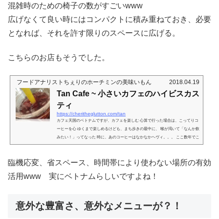
混雑時のための椅子の数がすごいwww
広げなくて良い時にはコンパクトに積み重ねておき、必要
となれば、それを許す限りのスペースに広げる。
こちらのお店もそうでした。
フードアナリストちぇりのホーチミンの美味いもん
2018.04.19
Tan Cafe ~ 小さいカフェのハイビスカス
ティ
https://cheritheglutton.com/tan
カフェ天国のベトナムですが、カフェを楽しむ 心算で行った場合は、こってりコ
ーヒーを心 ゆくまで楽しめるけども、まち歩きの最中に、 喉が渇いて「なんか飲
みたい！」ってなった 時に、あのコーヒーはなかなかヘヴィ。。。 ここ数年でこ
そミルクティのお店や、そこの バリエーションとしてフルーツティなど、 しかも
砂糖の量を自分でリクエストできる ので甘くしない選択肢も得られるようになり
臨機応変、省スペース、時間帯により使わない場所の有効
ましたが、それ、各所にピンポイントで知っ ておかないといざって言う時に困る
わけです。 ※これはイメージ写真です 今ほど手駒...
活用www 実にベトナムらしいですよね！
意外な豊富さ、意外なメニューが？！