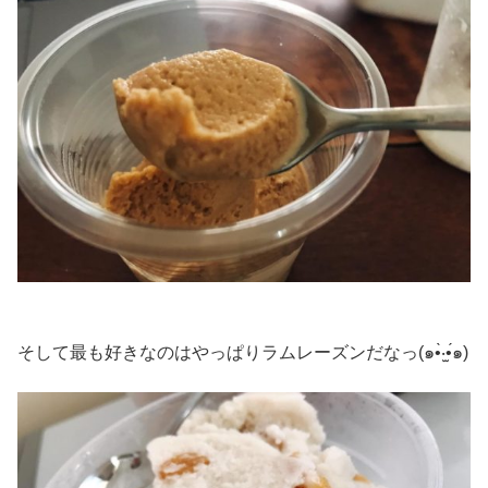
そして最も好きなのはやっぱりラムレーズンだなっ(๑•̀‧̫•́๑)