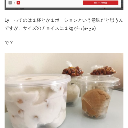
Ly、ってのは１杯とか１ポーションという意味だと思うん
ですが、サイズのチョイスに１kgがっ(๑•̀‧̫•́๑)
で？