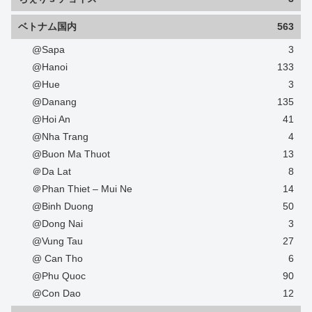
ベトナム国内
563
@Sapa
3
@Hanoi
133
@Hue
3
@Danang
135
@Hoi An
41
@Nha Trang
4
@Buon Ma Thuot
13
＠Da Lat
8
＠Phan Thiet – Mui Ne
14
@Binh Duong
50
@Dong Nai
3
@Vung Tau
27
@ Can Tho
6
@Phu Quoc
90
@Con Dao
12