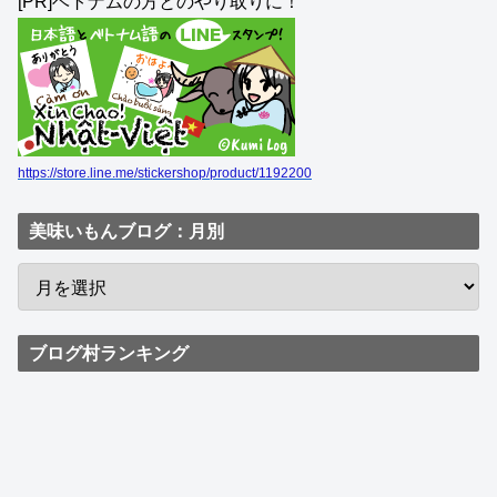
[PR]ベトナムの方とのやり取りに！
https://store.line.me/stickershop/product/1192200
美味いもんブログ：月別
ブログ村ランキング