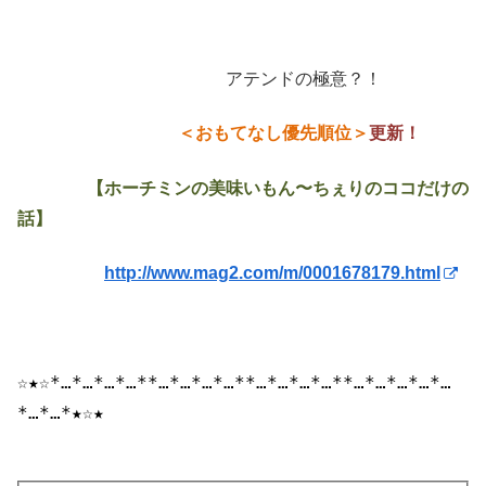
アテンドの極意？！
＜おもてなし優先順位
＞
更新！
【ホーチミンの美味いもん〜ちぇりのココだけの
話】
http://www.mag2.com/m/0001678179.html
☆★☆*…*…*…*…
*
*…*…*…*…
*
*…*…*…*…
*
*…*…*…
*…
*…
*…*…*★☆★