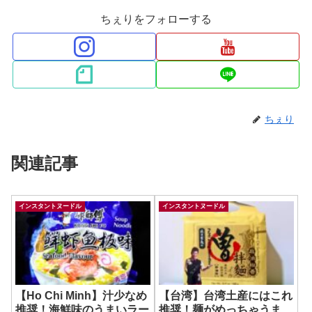
ちぇりをフォローする
ちぇり
関連記事
インスタントヌードル
インスタントヌードル
【Ho Chi Minh】汁少なめ
【台湾】台湾土産にはこれ
推奨！海鮮味のうまいラー
推奨！麺がめっちゃうま