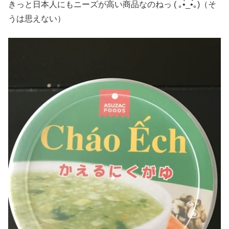
きっと日本人にもニーズが高い商品なのねっ ( ｡•̀_•́｡)（そ
うは思えない）