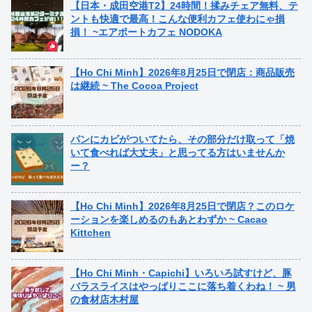
【日本・成田空港T2】24時間！揉みチェア無料、テ
ントも快適で最高！こんな便利カフェ使わにゃ損
損！ ~エアポートカフェ NODOKA
【Ho Chi Minh】2026年8月25日で閉店：商品販売
は継続 ~ The Cocoa Project
パンにカビがついてたら、その部分だけ取って「焼
いて食べれば大丈夫」と思ってる方はいませんか
ー？
【Ho Chi Minh】2026年8月25日で閉店？このロケ
ーションを楽しめるのもあとわずか ~ Cacao
Kittchen
【Ho Chi Minh・Capichi】いろいろ試すけど、豚
バラスライスはやっぱりここに落ち着くわね！ ~ 男
の食材店木村屋