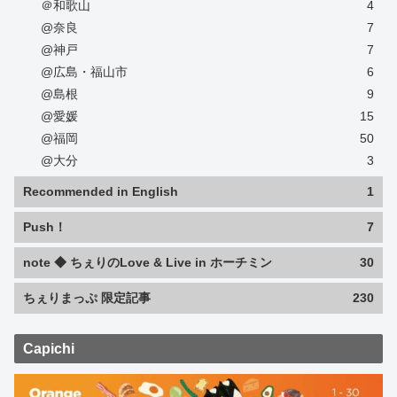
＠和歌山
4
@奈良
7
@神戸
7
@広島・福山市
6
@島根
9
@愛媛
15
@福岡
50
@大分
3
Recommended in English
1
Push！
7
note ◆ ちぇりのLove & Live in ホーチミン
30
ちぇりまっぷ 限定記事
230
Capichi