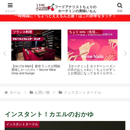
ベトナム・ホーチミンの美味いもんが満載！
フードアナリストちぇりの
ホーチミンの美味いもん
メニュー
検索
一時帰国に！ちょっとええもん土産！はこの赤帯をタッチ！
フランス料理
ちぇり info（生活情報）
録が
【Ho Chi Minh】新年ランチが悶絶
【ホーチミン】ホリデーシーズン
【H
引
美味しかったの♪ ~ Secret Wine
の爪のおしゃれに！ちぇりがずっ
お
shop and lounge
とお世話になってるネイルサロン
なに違う
で平日15％OFF！（テト前不適用
には
期間&テト中営業予定追記） ~
Ros
Fame Nail
ホーム
お買い物
インスタントヌードル
インスタント！カエルのおかゆ
インスタントヌードル