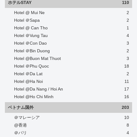
ホテルSTAY
110
Hotel @ Mui Ne
2
Hotel ＠Sapa
2
Hotel @ Can Tho
1
Hotel ＠Vung Tau
4
Hotel ＠Con Dao
3
Hotel ＠Bin Duong
2
Hotel @Buon Mat Thuot
3
Hotel ＠Phu Quoc
18
Hotel ＠Da Lat
2
Hotel @Ha Noi
11
Hotel @Da Nang / Hoi An
17
Hotel @Ho Chi Minh
16
ベトナム国外
203
＠マレーシア
10
@香港
8
＠バリ
4