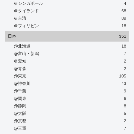
＠シンガポール
4
＠タイランド
68
＠台湾
89
＠フィリピン
18
日本
351
@北海道
18
@富山・新潟
7
＠愛知
2
@青森
2
@東京
105
@神奈川
43
@千葉
9
@関東
6
@静岡
8
@大阪
5
@京都
2
@三重
7