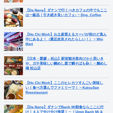
【Da Nang】ダナンで行くべきカフェの中でもここ
は一級品！引き続き良いカフェ♪ ~ Dng. Coffee
【Ho Chi Minh】お土産買えるスーパが街のど真ん
中にあるよ！（最近改良されたらしい！） ~ Win
Mart
【日本・愛媛 – 松山】駅前観光客向けかと思いき
や、ガチ美味しい鯛めし屋で鯛そばも👍！ ~ 鯛めし
槇 松山店
【Ho Chi Minh】ここのヒレカツすんごい美味し
い！食べ方選んでファミリーで！ ~ KatsuSan
Rreestaurant
【Da Nang】ダナンでBanh Mi朝食ならここに行
け！４人で分け分け推奨！ ~ ！Umm Banh Mi &