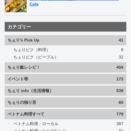
Cafe
カテゴリー
ちぇり's Pick Up
41
ちぇりピク（料理）
8
ちぇりピク（ピープル）
32
ちぇり飯レシピ！
459
イベント等
173
ちぇり info（生活情報）
539
ちぇりの独り言
60
ベトナム料理すべて
779
ベトナム料理：ローカル
387