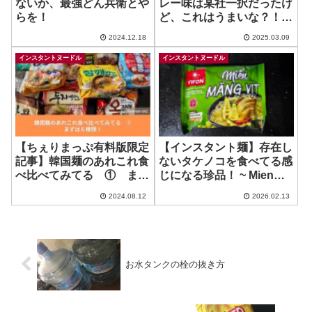
ないか、最強どん兵衛とや
レー味は某社一択だったけ
らを！
ど、これはうまいな？！ ~
CURRY HOUSE COCO
2024.12.18
2025.03.09
ICHIBANYA / ACECOOK
インスタントヌードル
インスタントヌードル
【ちぇりまっぷ有料版限定
【インスタント麺】存在し
記事】韓国麺のあれこれ食
ないタケノコを食べてる感
べ比べてみてる ① まず
じになる珍品！ ~ Mien
は６種類！
Man Vit
2024.08.12
2026.02.13
お水タンクの栓の抜き方