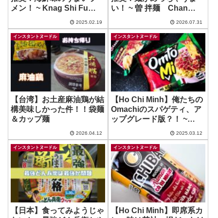
メン！ ~ Knag Shi Fu
い！ ~ 曽 拌麺 Chan
Seafood Flavour 鮮虾魚
pān-mī
2025.02.19
2026.07.31
板味
インスタントヌードル
インスタントヌードル
【台湾】お土産麻油鶏が結
【Ho Chi Minh】俺たちの
構美味しかった件！！袋麺
Omachiのスパゲティ、ア
＆カップ麺
ップグレード版？！ ~
Omto Mi
2026.04.12
2025.03.12
インスタントヌードル
インスタントヌードル
【日本】食ってみようじゃ
【Ho Chi Minh】即席系カ