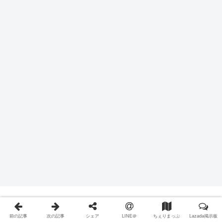
CÔNG TY CÔNG TY TNHH CHERI THE GLUTTON
Địa chỉ đăng ký kinh doanh:
前の記事
次の記事
シェア
LINE＠
ちぇりまっぷ
Lazada掲示板