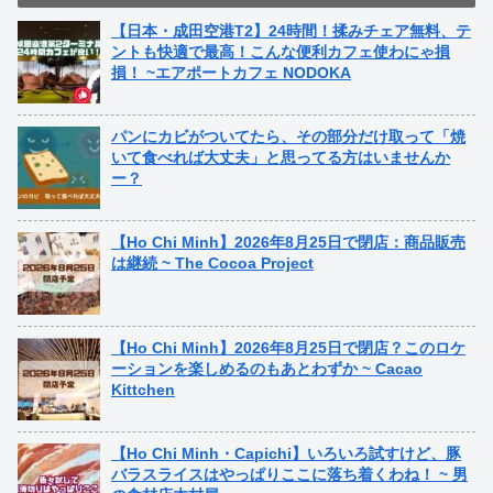
【日本・成田空港T2】24時間！揉みチェア無料、テ
ントも快適で最高！こんな便利カフェ使わにゃ損
損！ ~エアポートカフェ NODOKA
パンにカビがついてたら、その部分だけ取って「焼
いて食べれば大丈夫」と思ってる方はいませんか
ー？
【Ho Chi Minh】2026年8月25日で閉店：商品販売
は継続 ~ The Cocoa Project
【Ho Chi Minh】2026年8月25日で閉店？このロケ
ーションを楽しめるのもあとわずか ~ Cacao
Kittchen
【Ho Chi Minh・Capichi】いろいろ試すけど、豚
バラスライスはやっぱりここに落ち着くわね！ ~ 男