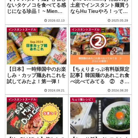
ないタケノコを食べてる感
土産でインスタント麺買う
じになる珍品！ ~ Mien
ならHu Tieuやろ！って時
Man Vit
にチョイ情報 ~ Hu Tieu
2026.02.13
2025.05.29
Nhip Songシリーズ
インスタントヌードル
インスタントヌードル
【日本】一時帰国中のお楽
【ちぇりまっぷ有料版限定
しみ・カップ麺あれこれを
記事】韓国麺のあれこれ食
試してみたよ！第一弾！
べ比べてみてる ② さら
に６種類！
2024.09.21
2024.08.20
インスタントヌードル
ちぇり飯レシピ！