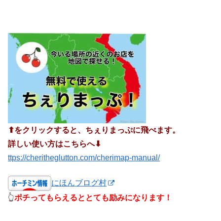
⬆︎をクリックすると、ちぇりまっぷに飛べます。
詳しい使い方はこちらへ⬇︎
ttps://cheritheglutton.com/cherimap-manual/
にほんブログ村
👆
ポチってもらえるととても励みになります！