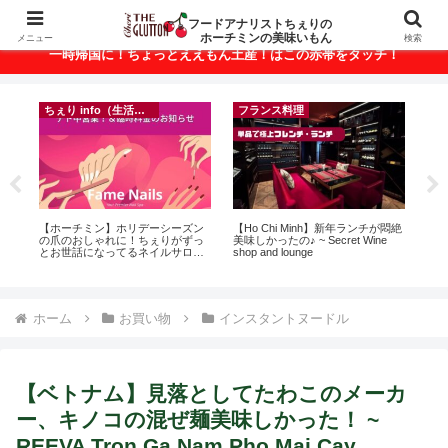
ベトナム・ホーチミンの美味いもんが満載！
フードアナリストちぇりの
ホーチミンの美味いもん
メニュー
検索
一時帰国に！ちょっとええもん土産！はこの赤帯をタッチ！
ちぇり info（生活情報）
フランス料理
ト
【ホーチミン】ホリデーシーズン
【Ho Chi Minh】新年ランチが悶絶
【H
行
の爪のおしゃれに！ちぇりがずっ
美味しかったの♪ ~ Secret Wine
お
~
とお世話になってるネイルサロン
shop and lounge
なに違う
で平日15％OFF！（テト前不適用
には
期間&テト中営業予定追記） ~
Ros
Fame Nail
ホーム
お買い物
インスタントヌードル
【ベトナム】見落としてたわこのメーカ
ー、キノコの混ぜ麺美味しかった！ ~
REEVA Tron Ga Nam Pho Mai Cay