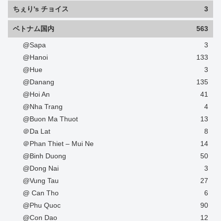
ちぇり's チョイス
3
ベトナム国内
563
@Sapa
3
@Hanoi
133
@Hue
3
@Danang
135
@Hoi An
41
@Nha Trang
4
@Buon Ma Thuot
13
＠Da Lat
8
＠Phan Thiet – Mui Ne
14
@Binh Duong
50
@Dong Nai
3
@Vung Tau
27
@ Can Tho
6
@Phu Quoc
90
@Con Dao
12