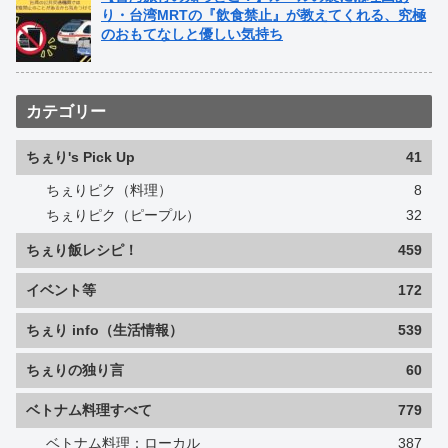
り・台湾MRTの『飲食禁止』が教えてくれる、究極
のおもてなしと優しい気持ち
カテゴリー
ちぇり's Pick Up
41
ちぇりピク（料理）
8
ちぇりピク（ピープル）
32
ちぇり飯レシピ！
459
イベント等
172
ちぇり info（生活情報）
539
ちぇりの独り言
60
ベトナム料理すべて
779
ベトナム料理：ローカル
387