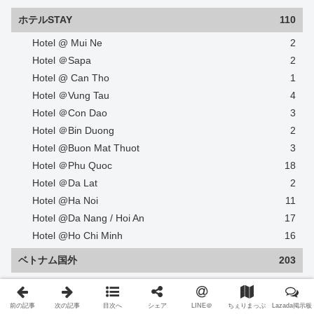
ホテルSTAY
110
Hotel @ Mui Ne
2
Hotel ＠Sapa
2
Hotel @ Can Tho
1
Hotel ＠Vung Tau
4
Hotel ＠Con Dao
3
Hotel ＠Bin Duong
2
Hotel @Buon Mat Thuot
3
Hotel ＠Phu Quoc
18
Hotel ＠Da Lat
2
Hotel @Ha Noi
11
Hotel @Da Nang / Hoi An
17
Hotel @Ho Chi Minh
16
ベトナム国外
203
＠マレーシア
10
@香港
8
前の記事
次の記事
目次へ
シェア
LINE＠
ちぇりまっぷ
Lazada掲示板