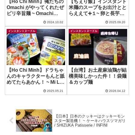
【Ho Chi Minh】俺たちの
【ちぇり飯】インスタント
Omachi がやってくれたぜ
米麺のスープをお出汁とと
ピリ辛旨麺 ~ Omachi
らええて➕１~ 卵と長芋が
Diamond – Bap Bo Ham
楽しめる幸せ
2024.10.02
2025.09.20
Dua Chua
インスタントヌードル
インスタントヌードル
【Ho Chi Minh】ドラちゃ
【台湾】お土産麻油鶏が結
んのキャラクターもんと舐
構美味しかった件！！袋麺
めてたらあかん！ ~ Mi Ly
＆カップ麺
Mini Doraemon
2025.05.21
2026.04.12
【日本】日本のクッキーはクッキーモン
スター製造機！ ~ ケーキハウスツマガリ
/ SHIZUKA Patisserie / INFINI