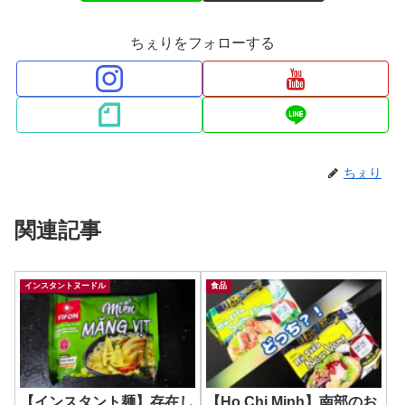
ちぇりをフォローする
ちぇり
関連記事
インスタントヌードル
食品
【インスタント麺】存在し
【Ho Chi Minh】南部のお