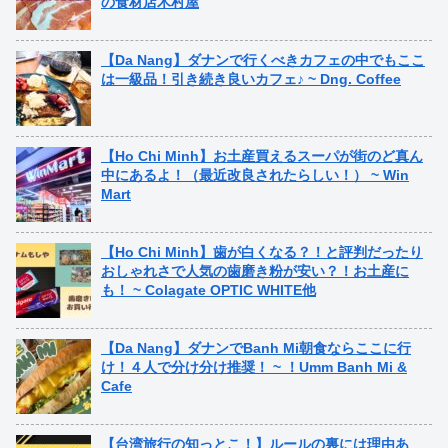
の食材店木村屋
【Da Nang】ダナンで行くべきカフェの中でもここ
は一級品！引き続き良いカフェ♪ ~ Dng. Coffee
【Ho Chi Minh】お土産買えるスーパが街のど真ん
中にあるよ！（最近改良されたらしい！） ~ Win
Mart
【Ho Chi Minh】歯が白くなる？！と評判だったり
おしゃれさで人気の歯磨き粉が安い？！お土産に
も！ ~ Colagate OPTIC WHITE他
【Da Nang】ダナンでBanh Mi朝食ならここに行
け！４人で分け分け推奨！ ~ ！Umm Banh Mi &
Cafe
【台湾旅行の知っとこ！】ルールの裏には理由あ