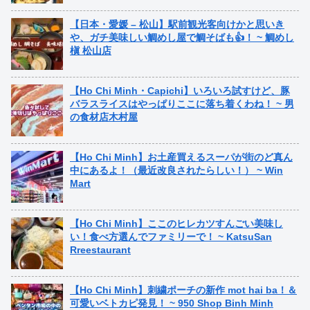
【日本・愛媛 – 松山】駅前観光客向けかと思いき
や、ガチ美味しい鯛めし屋で鯛そばも👍！ ~ 鯛めし
槇 松山店
【Ho Chi Minh・Capichi】いろいろ試すけど、豚
バラスライスはやっぱりここに落ち着くわね！ ~ 男
の食材店木村屋
【Ho Chi Minh】お土産買えるスーパが街のど真ん
中にあるよ！（最近改良されたらしい！） ~ Win
Mart
【Ho Chi Minh】ここのヒレカツすんごい美味し
い！食べ方選んでファミリーで！ ~ KatsuSan
Rreestaurant
【Ho Chi Minh】刺繍ポーチの新作 mot hai ba！＆
可愛いベトカピ発見！ ~ 950 Shop Binh Minh