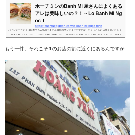
ホーチミンのBanh Mi 屋さんによくある
アレは美味しいの？！ ~ Lo Banh Mi Ng
oc T...
https://cheritheglutton.com/lo-banh-mi-ngoc-trinh
バインミーといえば日本でも人気のベトナム独特のサンドイッチですが、ちょっとした店構えのバインミ
ー屋さんにはよく「アレ」が売られています。アレって美味しいの？パンから焼いてるバインミー屋さん
屋台のバインミー屋さん、綺麗なお店のバインミー屋さん、色々スタイルありますが、本日のお店は、そ
の中間？テイクアウト専門だけども小さな店構えを持っていて、なんとパンからそこで焼いてる！看板は
もう一件、それこそ⬆︎のお店の割に近くにあるんですが…
しっかりしてるけど、向かい側からじゃないと見えなくて、お店側歩いてると間口しか見えないんだよ
な。一応こんな感じで下の方に...