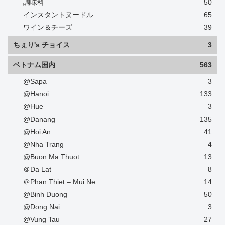
調味料
50
インスタントヌードル
65
ワイン＆チーズ
39
ちぇり's チョイス
3
ベトナム国内
563
@Sapa
3
@Hanoi
133
@Hue
3
@Danang
135
@Hoi An
41
@Nha Trang
4
@Buon Ma Thuot
13
＠Da Lat
8
＠Phan Thiet – Mui Ne
14
@Binh Duong
50
@Dong Nai
3
@Vung Tau
27