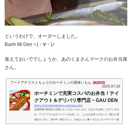
というわけで、オーダーしました。
Banh Mi Denヽ(・∀・)ﾉ
覚えておいででしょうか、あのくまさんマークのお弁当屋
さん。
フードアナリストちぇりのホーチミンの美味いもん
1 Pocket
2020.07.20
ホーチミンで充実コスパのお弁当！テイ
クアウト＆デリバリ専門店 ~ GAU DEN
https://cheritheglutton.com/gau-den
店舗営業の飲食店も活発になってまいりましたが、やはり今台頭してきているの
は、テイクアウトはデリバリーのお店。で、こんなお店見つけました！熊さん発
見あるぅ日っ、街の中っ熊さんにっ、出会ぁった♪腹ペコだぁったーのーでー♪迷
わず 持ーちーかーえーりー(^・^)というわけで、ランチ直後にも関わらず、見
つけてしまった、お友達！！こんなマスクで歩いているので、この看板のお店は