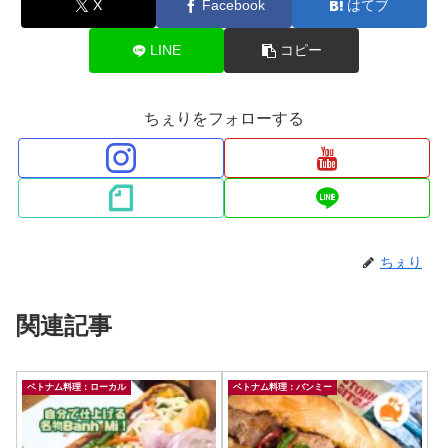
X
Facebook
はてブ
LINE
コピー
ちぇりをフォローする
ちぇり
関連記事
ベトナム料理：ローカル
ベトナム料理：バンミー