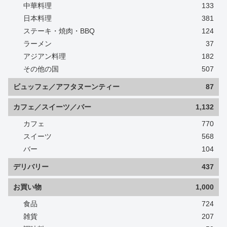
中華料理
133
日本料理
381
ステーキ・焼肉・BBQ
124
ラーメン
37
アジアン料理
182
その他の国
507
ビュッフェ／アフタヌーンティー
87
カフェ／スイーツ／バー
1,132
カフェ
770
スイーツ
568
バー
104
デリバリー
437
お買い物
1,000
食品
724
雑貨
207