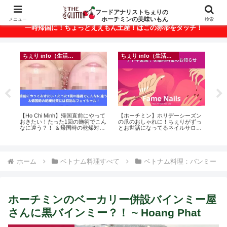
ベトナム・ホーチミンの美味いもんが満載！
フードアナリストちぇりの
ホーチミンの美味いもん
メニュー
検索
一時帰国に！ちょっとええもん土産！はこの赤帯をタッチ！
ちぇり info（生活情報）
ちぇり info（生活情報）
ト
【Ho Chi Minh】帰国直前にやって
【ホーチミン】ホリデーシーズン
【 H
行
おきたい！たった1回の施術でこん
の爪のおしゃれに！ちぇりがずっ
and 
~
なに違う？！ ＆帰国時の乾燥対策
とお世話になってるネイルサロン
には有効なフェイシャル！ ~
で平日15％OFF！（テト前不適用
Rosereve
期間&テト中営業予定追記） ~
Fame Nail
ホーム
ベトナム料理すべて
ベトナム料理：バンミー
ホーチミンのベーカリー併設バインミー屋
さんに黒バインミー？！ ~ Hoang Phat