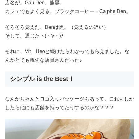
店名が、Gau Den。熊黒。
見逃せないっ(๑•̀ㅂ•́)و✧ってか、まさかそれが理由というわけじゃないのですが
（ほんとにぃ？）デリバリーを頼まれたと思しきドライバーさんがたく...
カフェでもよく見る、ブラックコーヒー＝Ca phe Den。
そろそろ覚えた、Denは黒。（覚えるの遅い）
そして、通じたヽ(・∀・)ﾉ
それに、Vit、Heoと続けたらわかってもらえました。な
んかとても親切な店員さんだった♪
シンプル is the Best！
なんかちゃんとロゴ入りパッケージもあって、これもしか
したら他にも店舗を持ってたりするのかな？？？