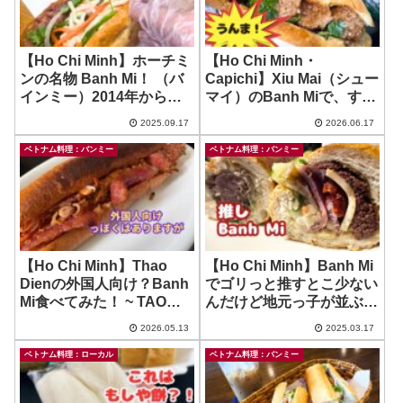
【Ho Chi Minh】ホーチミ
【Ho Chi Minh・
ンの名物 Banh Mi！ （バ
Capichi】Xiu Mai（シュー
インミー）2014年からの
マイ）のBanh Miで、すん
価格記録の変化が追える記
ごいのあった！！他のもう
2025.09.17
2026.06.17
事/イートインのドリンク
んま！ ~ Storm Bite Banh
は9時から！ ~ HUYNH
Mi
ベトナム料理：バンミー
ベトナム料理：バンミー
HOA
【Ho Chi Minh】Thao
【Ho Chi Minh】Banh Mi
Dienの外国人向け？Banh
でゴリっと推すとこ少ない
Mi食べてみた！ ~ TAO
んだけど地元っ子が並ぶこ
banhmi cafe
こは推すわよ！~ Banh Mi
2026.05.13
2025.03.17
Bui Thi Xuan
ベトナム料理：ローカル
ベトナム料理：バンミー