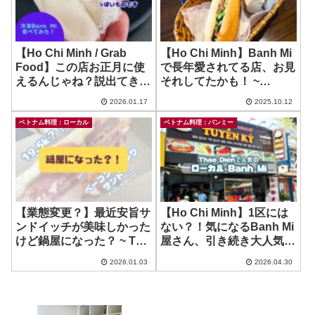
【Ho Chi Minh / Grab
【Ho Chi Minh】Banh Mi
Food】この店お正月に使
で長年愛されてる店、お見
えるんじゃね？説出てきた
それしてたかも！ ~
ー！ ~ Banh Mi Ba Huynh
Lebanhmi
2026.01.17
2025.10.12
ベトナム料理：ローカル
ベトナム料理：バンミー
【業態変更？】最近安旨サ
【Ho Chi Minh】1区には
ンドイッチが美味しかった
ない？！気になるBanh Mi
けど鍋屋になった？ ~ The
屋さん、引き続き大人気！
Monster – Banh Mi and
~ Tuyen Ky Bakery
2026.01.03
2026.04.30
Tea