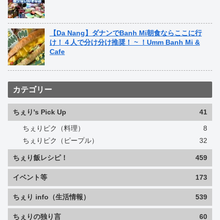
【Da Nang】ダナンでBanh Mi朝食ならここに行
け！４人で分け分け推奨！ ~ ！Umm Banh Mi &
Cafe
カテゴリー
ちぇり's Pick Up
41
ちぇりピク（料理）
8
ちぇりピク（ピープル）
32
ちぇり飯レシピ！
459
イベント等
173
ちぇり info（生活情報）
539
ちぇりの独り言
60