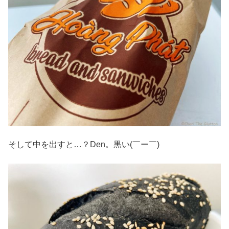
そして中を出すと…？Den。黒い(￣ー￣)