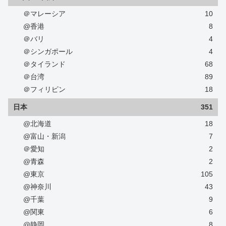
＠マレーシア
10
@香港
8
＠バリ
4
＠シンガポール
4
＠タイランド
68
＠台湾
89
＠フィリピン
18
日本
351
@北海道
18
@富山・新潟
7
＠愛知
2
@青森
2
@東京
105
@神奈川
43
@千葉
9
@関東
6
@静岡
8