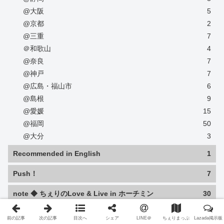
@大阪
5
@京都
2
@三重
7
＠和歌山
4
@奈良
7
@神戸
7
@広島・福山市
6
@島根
9
@愛媛
15
@福岡
50
@大分
3
Recommended in English
1
Push！
7
note ◆ ちぇりのLove & Live in ホーチミン
30
ちぇりまっぷ 限定記事
230
前の記事
次の記事
目次へ
シェア
LINE＠
ちぇりまっぷ
Lazada掲示板