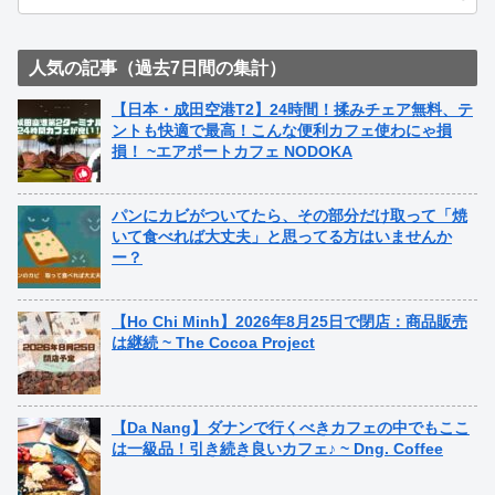
人気の記事（過去7日間の集計）
【日本・成田空港T2】24時間！揉みチェア無料、テ
ントも快適で最高！こんな便利カフェ使わにゃ損
損！ ~エアポートカフェ NODOKA
パンにカビがついてたら、その部分だけ取って「焼
いて食べれば大丈夫」と思ってる方はいませんか
ー？
【Ho Chi Minh】2026年8月25日で閉店：商品販売
は継続 ~ The Cocoa Project
【Da Nang】ダナンで行くべきカフェの中でもここ
は一級品！引き続き良いカフェ♪ ~ Dng. Coffee