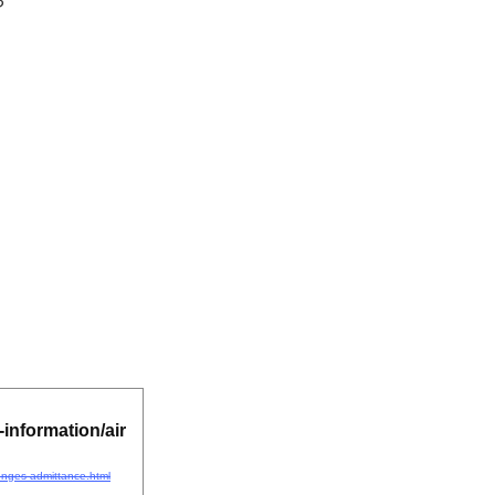
や
-information/air
ounges-admittance.html