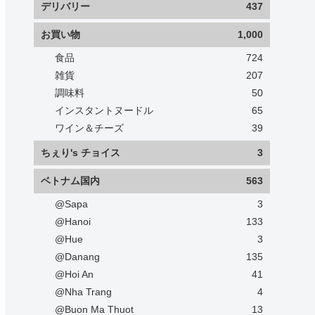
デリバリー
437
お買い物
1,000
食品
724
雑貨
207
調味料
50
インスタントヌードル
65
ワイン＆チーズ
39
ちぇり's チョイス
3
ベトナム国内
563
@Sapa
3
@Hanoi
133
@Hue
3
@Danang
135
@Hoi An
41
@Nha Trang
4
@Buon Ma Thuot
13