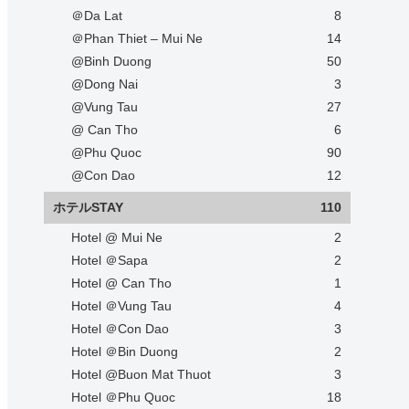
＠Da Lat
8
＠Phan Thiet – Mui Ne
14
@Binh Duong
50
@Dong Nai
3
@Vung Tau
27
@ Can Tho
6
@Phu Quoc
90
@Con Dao
12
ホテルSTAY
110
Hotel @ Mui Ne
2
Hotel ＠Sapa
2
Hotel @ Can Tho
1
Hotel ＠Vung Tau
4
Hotel ＠Con Dao
3
Hotel ＠Bin Duong
2
Hotel @Buon Mat Thuot
3
Hotel ＠Phu Quoc
18