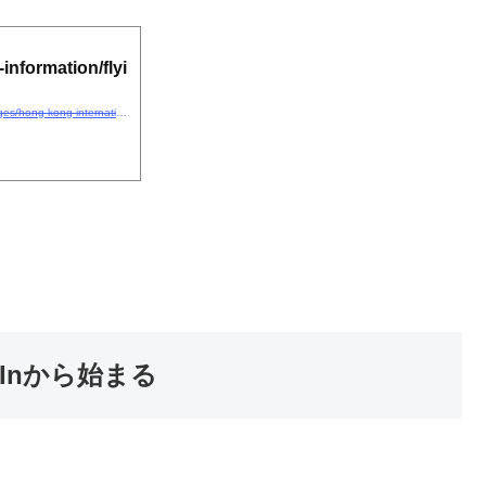
information/flyi
https://www.cathaypacific.com/cx/ja_JP/travel-information/flying-with-us/all-lounges/hong-kong-international-airport-lounges.html
k Inから始まる