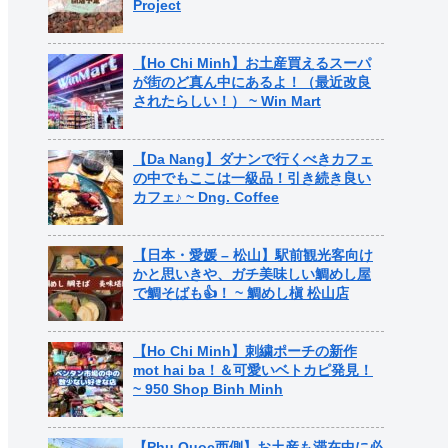
Project
【Ho Chi Minh】お土産買えるスーパ
が街のど真ん中にあるよ！（最近改良
されたらしい！） ~ Win Mart
【Da Nang】ダナンで行くべきカフェ
の中でもここは一級品！引き続き良い
カフェ♪ ~ Dng. Coffee
【日本・愛媛 – 松山】駅前観光客向け
かと思いきや、ガチ美味しい鯛めし屋
で鯛そばも👍！ ~ 鯛めし槇 松山店
【Ho Chi Minh】刺繍ポーチの新作
mot hai ba！＆可愛いベトカピ発見！
~ 950 Shop Binh Minh
【Phu Quoc西側】お土産も滞在中に必