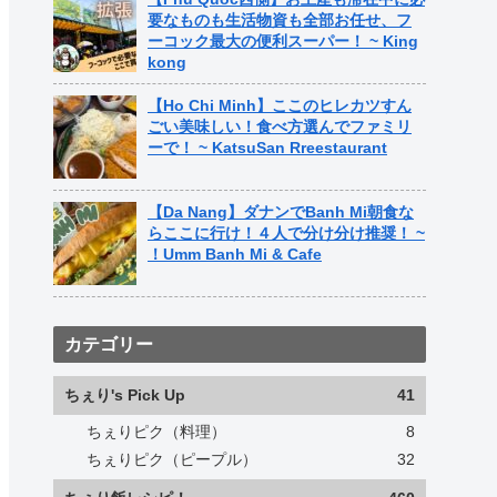
要なものも生活物資も全部お任せ、フ
ーコック最大の便利スーパー！ ~ King
kong
【Ho Chi Minh】ここのヒレカツすん
ごい美味しい！食べ方選んでファミリ
ーで！ ~ KatsuSan Rreestaurant
【Da Nang】ダナンでBanh Mi朝食な
らここに行け！４人で分け分け推奨！ ~
！Umm Banh Mi & Cafe
カテゴリー
ちぇり's Pick Up
41
ちぇりピク（料理）
8
ちぇりピク（ピープル）
32