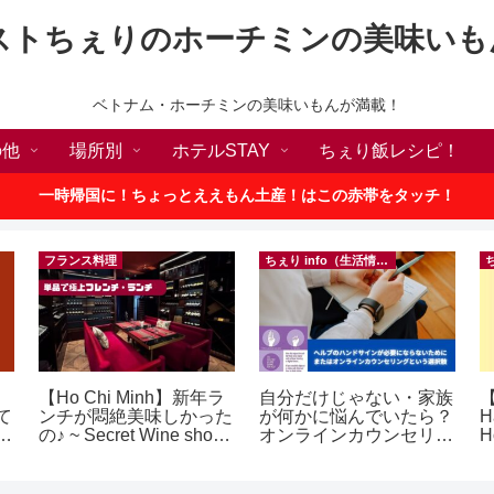
ストちぇりのホーチミンの美味いも
ベトナム・ホーチミンの美味いもんが満載！
の他
場所別
ホテルSTAY
ちぇり飯レシピ！
一時帰国に！ちょっとええもん土産！はこの赤帯をタッチ！
フランス料理
ちぇり info（生活情報）
【Ho Chi Minh】新年ラ
自分だけじゃない・家族
【
て
ンチが悶絶美味しかった
が何かに悩んでいたら？
H
続
の♪ ~ Secret Wine shop
オンラインカウンセリン
H
and lounge
グという選択肢