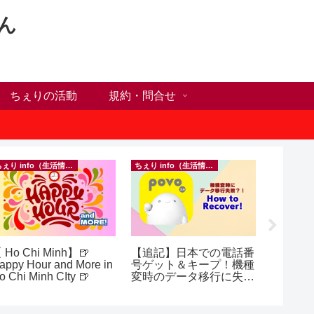
ん
ちぇりの活動
規約・問合せ
ちぇり info（生活情報）
ちぇり info（生活情報）
 Ho Chi Minh】🍺
【追記】日本での電話番
【Ho C
appy Hour and More in
号ゲット＆キープ！機種
前にや
o Chi Minh CIty 🍺
変時のデータ移行に失敗
った1
したけど復活できた話！
に違う？！ ＆
~ povo
乾燥対
イシャル！