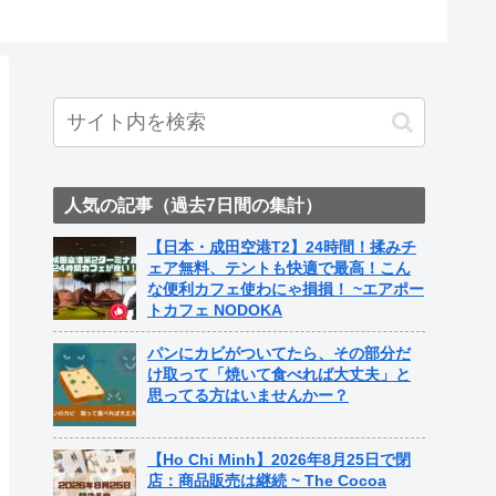
人気の記事（過去7日間の集計）
【日本・成田空港T2】24時間！揉みチ
ェア無料、テントも快適で最高！こん
な便利カフェ使わにゃ損損！ ~エアポー
トカフェ NODOKA
パンにカビがついてたら、その部分だ
け取って「焼いて食べれば大丈夫」と
思ってる方はいませんかー？
【Ho Chi Minh】2026年8月25日で閉
店：商品販売は継続 ~ The Cocoa