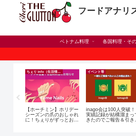
フードアナリ
ベトナム料理
各国料理・そ
）
ちぇり info（生活情報）
イベント等
h】帰国直
【ホーチミン】ホリデー
inago会は100人突破！
たい！た
シーズンの爪のおしゃれ
実績記録が結構溜まっ
でこんな
に！ちぇりがずっとお世
きたのでご報告＆引き
話になってるネイルサロ
きお仲間募集中♪
効なフェ
ンで平日15％OFF！
ereve
（テト前不適用期間&テ