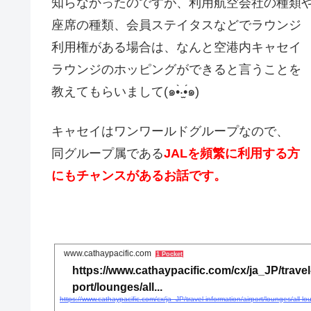
知らなかったのですが、利用航空会社の種類
座席の種類、会員ステイタスなどでラウンジ
利用権がある場合は、なんと空港内キャセイ
ラウンジのホッピングができると言うことを
教えてもらいまして(๑•̀‧̫•́๑)
キャセイはワンワールドグループなので、
同グループ属である
JALを頻繁に利用する方
にもチャンスがあるお話です。
www.cathaypacific.com
1 Pocket
https://www.cathaypacific.com/cx/ja_JP/travel
port/lounges/all...
https://www.cathaypacific.com/cx/ja_JP/travel-information/airport/lounges/all-l