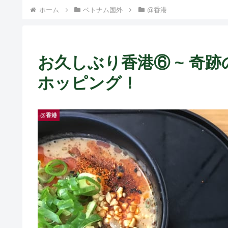
ト中営業予定追記） ~
ホーム
ベトナム国外
@香港
Fame Nail
お久しぶり香港⑥ ~ 奇
ホッピング！
@香港