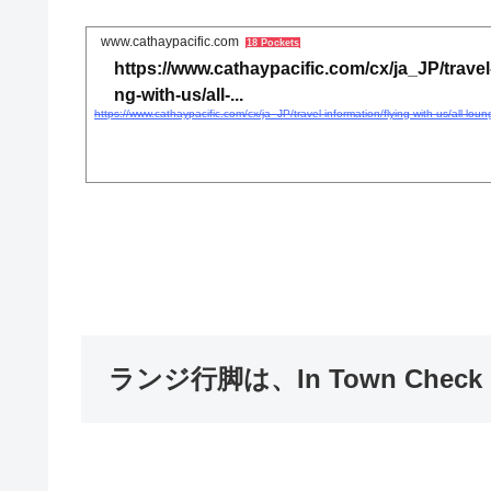
www.cathaypacific.com
18 Pockets
https://www.cathaypacific.com/cx/ja_JP/travel-
ng-with-us/all-...
ランジ行脚は、In Town Chec