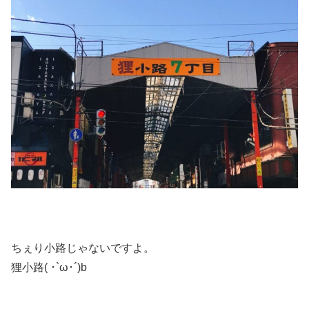
ちぇり小路じゃないですよ。
狸小路( ･`ω･´)b