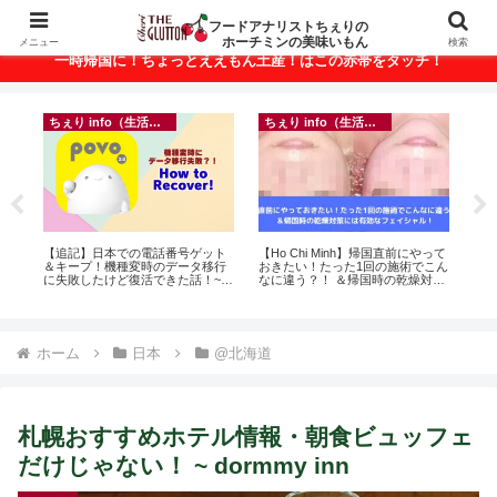
ベトナム・ホーチミンの美味いもんが満載！
フードアナリストちぇりの
ホーチミンの美味いもん
メニュー
検索
一時帰国に！ちょっとええもん土産！はこの赤帯をタッチ！
ちぇり info（生活情報）
ちぇり info（生活情報）
録が
【追記】日本での電話番号ゲット
【Ho Chi Minh】帰国直前にやって
【 H
引
＆キープ！機種変時のデータ移行
おきたい！たった1回の施術でこん
and 
に失敗したけど復活できた話！~
なに違う？！ ＆帰国時の乾燥対策
povo
には有効なフェイシャル！ ~
Rosereve
ホーム
日本
@北海道
札幌おすすめホテル情報・朝食ビュッフェ
だけじゃない！ ~ dormmy inn