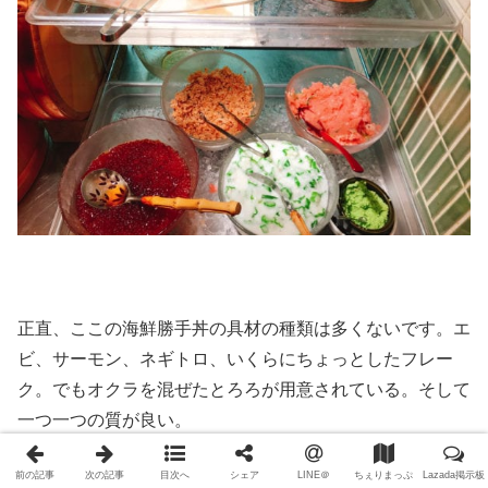
正直、ここの海鮮勝手丼の具材の種類は多くないです。エ
ビ、サーモン、ネギトロ、いくらにちょっとしたフレー
ク。でもオクラを混ぜたとろろが用意されている。そして
一つ一つの質が良い。
初日の、海鮮食材の数だけ自慢のところはどれも食べられ
前の記事
次の記事
目次へ
シェア
LINE＠
ちぇりまっぷ
Lazada掲示板