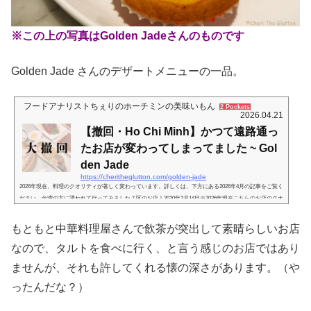
※この上の写真はGolden Jadeさんのものです
Golden Jade さんのデザートメニューの一品。
フードアナリストちぇりのホーチミンの美味いもん
2 Pockets
2026.04.21
【撤回・Ho Chi Minh】かつて遠路通っ
たお店が変わってしまってました ~ Gol
den Jade
https://cheritheglutton.com/golden-jade
2026年現在、料理のクオリティが著しく変わっています。詳しくは、下方にある2026年4月の記事をご覧く
ださい。台湾の方に誘われて行ってみました７区のお店！2020年2月14日※2026年現在こちらのお店のクオ
リティは著しく変わっています。この記事は過去のものとしてお読みください珍しく、７区です。誘って
くれたのは、日本人のお友達と、そのお友達の台湾の方。お題は飲茶。でも７区で飲茶？あんまりお店の
もともと中華料理屋さんで飲茶が突出して素晴らしいお店
候補を知らないなーと思ってたら、こちらのお店。７区在住者の方はご覧になったことがあるのではない
でしょうか。VIVO CITY内、...
なので、タルトを食べに行く、と言う感じのお店ではあり
ませんが、それも許してくれる懐の深さがあります。（や
ったんだな？）