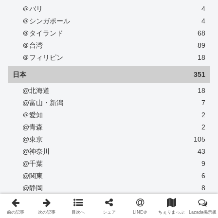
＠バリ
4
＠シンガポール
4
＠タイランド
68
＠台湾
89
＠フィリピン
18
日本
351
@北海道
18
@富山・新潟
7
＠愛知
2
@青森
2
@東京
105
@神奈川
43
@千葉
9
@関東
6
@静岡
8
@大阪
5
@京都
2
前の記事
次の記事
目次へ
シェア
LINE＠
ちぇりまっぷ
Lazada掲示板