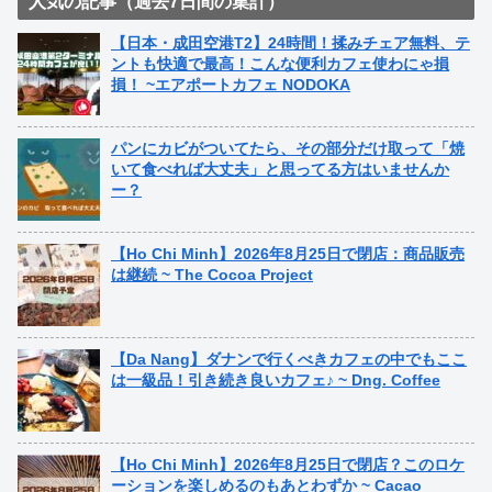
人気の記事（過去7日間の集計）
【日本・成田空港T2】24時間！揉みチェア無料、テ
ントも快適で最高！こんな便利カフェ使わにゃ損
損！ ~エアポートカフェ NODOKA
パンにカビがついてたら、その部分だけ取って「焼
いて食べれば大丈夫」と思ってる方はいませんか
ー？
【Ho Chi Minh】2026年8月25日で閉店：商品販売
は継続 ~ The Cocoa Project
【Da Nang】ダナンで行くべきカフェの中でもここ
は一級品！引き続き良いカフェ♪ ~ Dng. Coffee
【Ho Chi Minh】2026年8月25日で閉店？このロケ
ーションを楽しめるのもあとわずか ~ Cacao