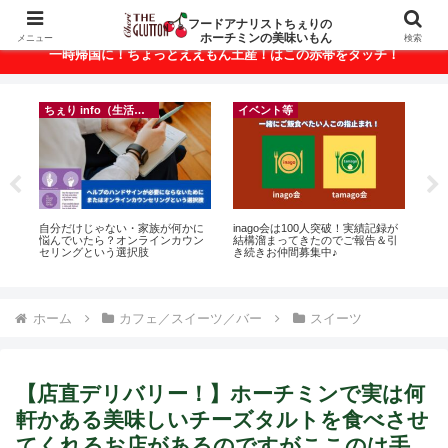
ベトナム・ホーチミンの美味いもんが満載！
フードアナリストちぇりの
ホーチミンの美味いもん
メニュー
検索
一時帰国に！ちょっとええもん土産！はこの赤帯をタッチ！
ちぇり info（生活情報）
イベント等
フ
って
自分だけじゃない・家族が何かに
inago会は100人突破！実績記録が
【H
こん
悩んでいたら？オンラインカウン
結構溜まってきたのでご報告＆引
美味し
セリングという選択肢
き続きお仲間募集中♪
sho
ホーム
カフェ／スイーツ／バー
スイーツ
【店直デリバリー！】ホーチミンで実は何
軒かある美味しいチーズタルトを食べさせ
てくれるお店があるのですがここのは手