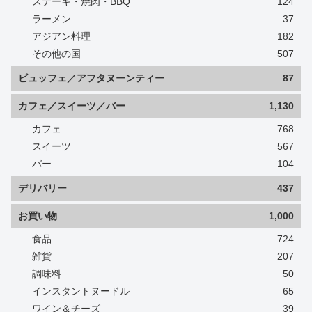
ステーキ・焼肉・BBQ
124
ラーメン
37
アジアン料理
182
その他の国
507
ビュッフェ／アフタヌーンティー
87
カフェ／スイーツ／バー
1,130
カフェ
768
スイーツ
567
バー
104
デリバリー
437
お買い物
1,000
食品
724
雑貨
207
調味料
50
インスタントヌードル
65
ワイン＆チーズ
39