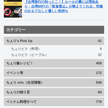
【台湾旅行の知っとこ！】ルールの裏には理由あ
り・台湾MRTの『飲食禁止』が教えてくれる、究極
のおもてなしと優しい気持ち
カテゴリー
ちぇり's Pick Up
41
ちぇりピク（料理）
8
ちぇりピク（ピープル）
32
ちぇり飯レシピ！
459
イベント等
172
ちぇり info（生活情報）
539
ちぇりの独り言
60
ベトナム料理すべて
779