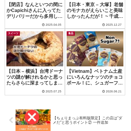
【閉店】なんといつの間に
【日本・東京 – 大塚】老舗
かCapichiさんに入ってた
のモナカがえらいこと美味
デリバリーだから多用した
しかったんだが！ ~ 千成も
い店！ ~ Chokotto
なか本舗
2025.04.05
2025.12.27
スイーツ
食品
【日本 – 横浜】台湾ドーナ
【Vietnam】ベトナム土産
ツの謎が解けれるかと思っ
にいろんなナッツのチョコ
たらさらに深まってしまっ
ボール！に、シュガーフリ
た…
ーが？！ ~ Queenam
2025.07.25
2026.06.21
Chocolate
【ちぇりまっぷ有料版限定】この店は”ダ
メだ”と思うポイント② 一件追加