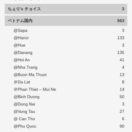
ちぇり's チョイス
3
ベトナム国内
563
@Sapa
3
@Hanoi
133
@Hue
3
@Danang
135
@Hoi An
41
@Nha Trang
4
@Buon Ma Thuot
13
＠Da Lat
8
＠Phan Thiet – Mui Ne
14
@Binh Duong
50
@Dong Nai
3
@Vung Tau
27
@ Can Tho
6
@Phu Quoc
90