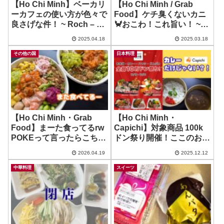
【Ho Chi Minh】ベーカリ
【Ho Chi Minh / Grab
ーカフェの使い方が色々で
Food】ケチ臭くないカニ
良さげな件！ ~ Roch – Vo
🦀おこわ！これ旨い！ ~
Trung Toan店
Xoi Ghe 192
2025.04.18
2025.03.18
その他の国
日本料理
【Ho Chi Minh・Grab
【Ho Chi Minh・
Food】まーた食ってるrw
Capichi】対象商品 100k
POKEって言ったらこちら
ドン祭り開催！ここのお弁
のお店！ ~ POKE Saigon
当色々食べたい！ ~ 金沢食
2026.04.19
2025.12.12
堂和の膳
中華料理
スイーツ