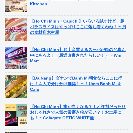
Kittchen
【Ho Chi Minh・Capichi】いろいろ試すけど、豚
バラスライスはやっぱりここに落ち着くわね！ ~ 男
の食材店木村屋
【Ho Chi Minh】お土産買えるスーパが街のど真ん
中にあるよ！（最近改良されたらしい！） ~ Win
Mart
【Da Nang】ダナンでBanh Mi朝食ならここに行
け！４人で分け分け推奨！ ~ ！Umm Banh Mi &
Cafe
【Ho Chi Minh】歯が白くなる？！と評判だったり
おしゃれさで人気の歯磨き粉が安い？！お土産に
も！ ~ Colagate OPTIC WHITE他