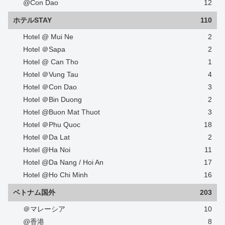
@Con Dao
12
ホテルSTAY
110
Hotel @ Mui Ne
2
Hotel ＠Sapa
2
Hotel @ Can Tho
1
Hotel ＠Vung Tau
4
Hotel ＠Con Dao
3
Hotel ＠Bin Duong
2
Hotel @Buon Mat Thuot
3
Hotel ＠Phu Quoc
18
Hotel ＠Da Lat
2
Hotel @Ha Noi
11
Hotel @Da Nang / Hoi An
17
Hotel @Ho Chi Minh
16
ベトナム国外
203
＠マレーシア
10
@香港
8