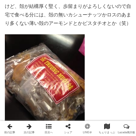
けど、殻が結構厚く堅く、歩留まりがよろしくないので自
宅で食べる分には、殻の無いカシューナッツかロスのあま
り多くない薄い殻のアーモンドとかピスタチオとか（笑）
前の記事
次の記事
目次へ
シェア
LINE＠
ちぇりまっぷ
Lazada掲示板