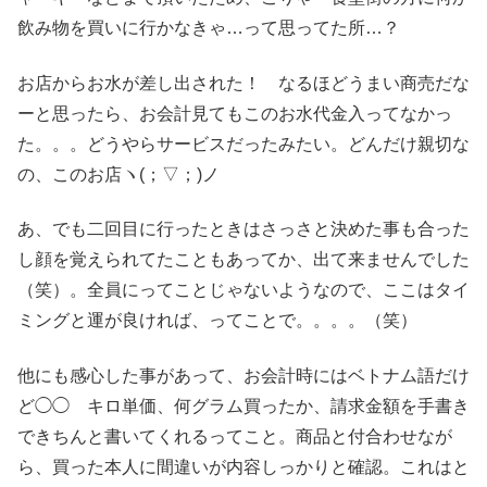
飲み物を買いに行かなきゃ…って思ってた所…？
お店からお水が差し出された！ なるほどうまい商売だな
ーと思ったら、お会計見てもこのお水代金入ってなかっ
た。。。どうやらサービスだったみたい。どんだけ親切な
の、このお店ヽ(；▽；)ノ
あ、でも二回目に行ったときはさっさと決めた事も合った
し顔を覚えられてたこともあってか、出て来ませんでした
（笑）。全員にってことじゃないようなので、ここはタイ
ミングと運が良ければ、ってことで。。。。（笑）
他にも感心した事があって、お会計時にはベトナム語だけ
ど◯◯ キロ単価、何グラム買ったか、請求金額を手書き
できちんと書いてくれるってこと。商品と付合わせなが
ら、買った本人に間違いが内容しっかりと確認。これはと