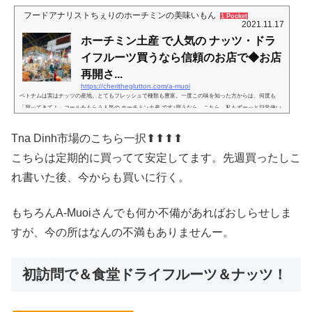
フードアナリストちぇりのホーチミンの美味いもん
1 Pocket
2021.11.17
ホーチミン土産 で人気の ナッツ・ドラ
イフルーツ買うなら信頼のお店で◆お店
再開さ...
https://cheritheglutton.com/a-muoi
ベトナムは実はナッツの産地。とてもフレッシュで種類も豊富。一度この味を知った方からは、何度も
「買ってきて！」コールをもらう人気の ホーチミン土産 です♪買うなら、こちら。私もずーっと日常使い
していて、直近でも品質確認しています！（2020年11月）ホーチミン土産 買うなら是非ここへ！ 2014年
8月以前から話には聞いた事があったのだけど、中々機会が無くて行ってなかったナッツ屋さん。主婦友さ
Tna Dinh市場のこちら一択⬆︎⬆︎⬆︎⬆︎
んの御用達と言う話を聞いて、やっとこ腰を上げました(^^)ゞ場所は、Hai Ba Trung 通りからThanh DInh市
場の方向に歩いて行くと...
こちらは定期的に買ってて安定してます。先週買ったしこ
れ書いた後、今からも買いに行く。
もちろんA-Muoiさんでも何か不備があればおしらせしま
すが、今の所はなんの不満もありませんー。
初訪問で＆食堂ドライフルーツ＆ナッツ！