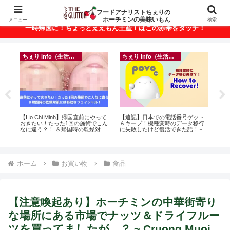
ベトナム・ホーチミンの美味いもんが満載！
フードアナリストちぇりの
ホーチミンの美味いもん
メニュー
検索
一時帰国に！ちょっとええもん土産！はこの赤帯をタッチ！
ちぇり info（生活情報）
ちぇり info（生活情報）
イ
悶絶
【Ho Chi Minh】帰国直前にやって
【追記】日本での電話番号ゲット
in
おきたい！たった1回の施術でこん
＆キープ！機種変時のデータ移行
結
なに違う？！ ＆帰国時の乾燥対策
に失敗したけど復活できた話！~
き続
には有効なフェイシャル！ ~
povo
Rosereve
ホーム
お買い物
食品
【注意喚起あり】ホーチミンの中華街寄り
な場所にある市場でナッツ＆ドライフルー
ツを買ってましたが…？ ~ Cruong Muoi