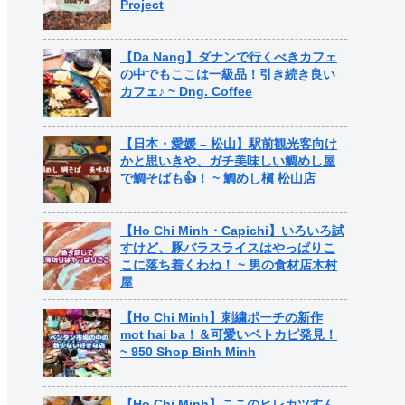
Project
【Da Nang】ダナンで行くべきカフェ
の中でもここは一級品！引き続き良い
カフェ♪ ~ Dng. Coffee
【日本・愛媛 – 松山】駅前観光客向け
かと思いきや、ガチ美味しい鯛めし屋
で鯛そばも👍！ ~ 鯛めし槇 松山店
【Ho Chi Minh・Capichi】いろいろ試
すけど、豚バラスライスはやっぱりこ
こに落ち着くわね！ ~ 男の食材店木村
屋
【Ho Chi Minh】刺繍ポーチの新作
mot hai ba！＆可愛いベトカピ発見！
~ 950 Shop Binh Minh
【Ho Chi Minh】ここのヒレカツすん