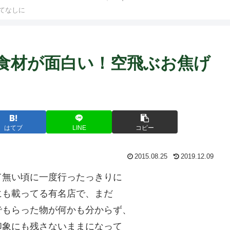
ト中営業予定追記） ~
てなしに
Fame Nail
n 〜 食材が面白い！空飛ぶお焦げ
はてブ
LINE
コピー
2015.08.25
2019.12.09
て無い頃に一度行ったっきりに
にも載ってる有名店で、まだ
でもらった物が何かも分からず、
印象にも残さないままになって