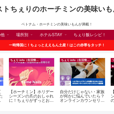
ストちぇりのホーチミンの美味いも
ベトナム・ホーチミンの美味いもんが満載！
の他
場所別
ホテルSTAY
ちぇり飯レシピ！
一時帰国に！ちょっとええもん土産！はこの赤帯をタッチ！
ちぇり info（生活情報）
ちぇり info（生活情報）
直
【ホーチミン】ホリデー
自分だけじゃない・家族
【
た
シーズンの爪のおしゃれ
が何かに悩んでいたら？
な
に！ちぇりがずっとお世
オンラインカウンセリン
の
話になってるネイルサロ
グという選択肢
a
ェ
ンで平日15％OFF！
e
（テト前不適用期間&テ