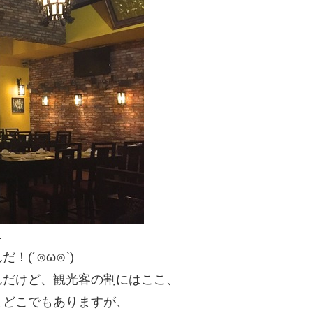
…
(´⊙ω⊙`)
んだけど、観光客の割にはここ、
とどこでもありますが、