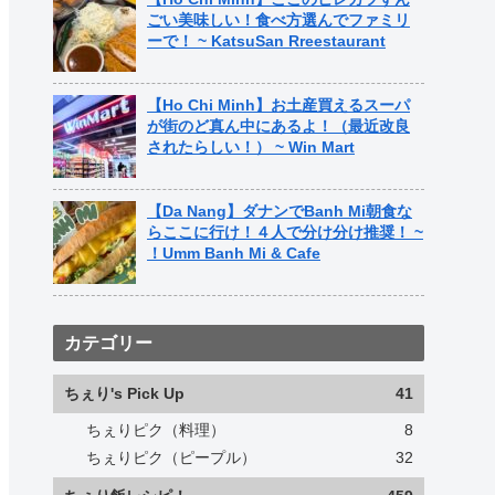
ごい美味しい！食べ方選んでファミリ
ーで！ ~ KatsuSan Rreestaurant
【Ho Chi Minh】お土産買えるスーパ
が街のど真ん中にあるよ！（最近改良
されたらしい！） ~ Win Mart
【Da Nang】ダナンでBanh Mi朝食な
らここに行け！４人で分け分け推奨！ ~
！Umm Banh Mi & Cafe
カテゴリー
ちぇり's Pick Up
41
ちぇりピク（料理）
8
ちぇりピク（ピープル）
32