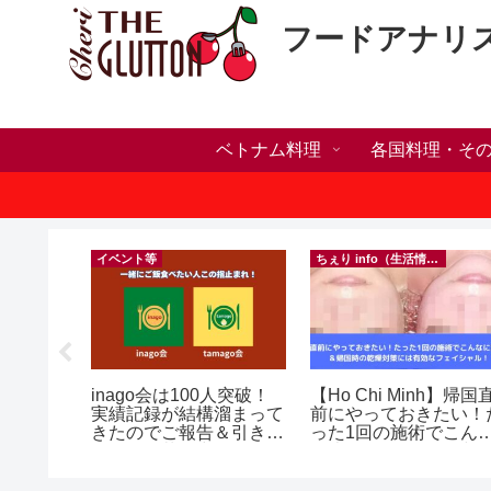
フードアナリ
ベトナム料理
各国料理・そ
）
イベント等
ちぇり info（生活情報）
の電話番
inago会は100人突破！
【Ho Chi Minh】帰国
プ！機種
実績記録が結構溜まって
前にやっておきたい！
行に失敗
きたのでご報告＆引き続
った1回の施術でこん
きた話！
きお仲間募集中♪
に違う？！ ＆帰国時の
乾燥対策には有効なフ
イシャル！ ~ Roserev