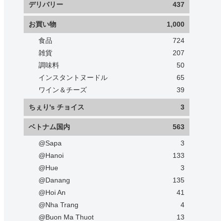
デリバリー
437
お買い物
1,000
食品
724
雑貨
207
調味料
50
インスタントヌードル
65
ワイン＆チーズ
39
ちぇり's チョイス
3
ベトナム国内
563
@Sapa
3
@Hanoi
133
@Hue
3
@Danang
135
@Hoi An
41
@Nha Trang
4
@Buon Ma Thuot
13