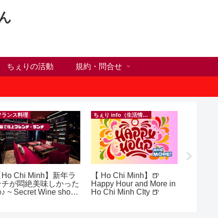
ん
ちぇりの活動
規約・問合せ
フランス料理
ちぇり info（生活情報）
Ho Chi Minh】新年ラ
【 Ho Chi Minh】🍺
【追記
ンチが悶絶美味しかった
Happy Hour and More in
号ゲッ
♪ ~ Secret Wine shop
Ho Chi Minh CIty 🍺
変時の
nd lounge
したけ
~ povo