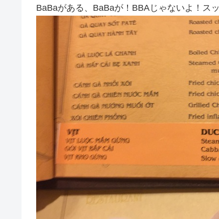
BaBaがある、BaBaが！BBAじゃないよ！