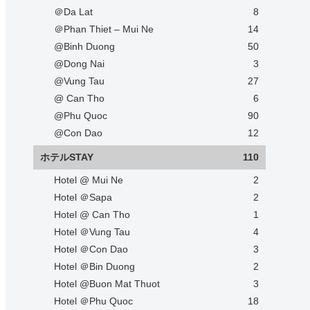
＠Da Lat
8
＠Phan Thiet – Mui Ne
14
@Binh Duong
50
@Dong Nai
3
@Vung Tau
27
@ Can Tho
6
@Phu Quoc
90
@Con Dao
12
ホテルSTAY
110
Hotel @ Mui Ne
2
Hotel ＠Sapa
2
Hotel @ Can Tho
1
Hotel ＠Vung Tau
4
Hotel ＠Con Dao
3
Hotel ＠Bin Duong
2
Hotel @Buon Mat Thuot
3
Hotel ＠Phu Quoc
18