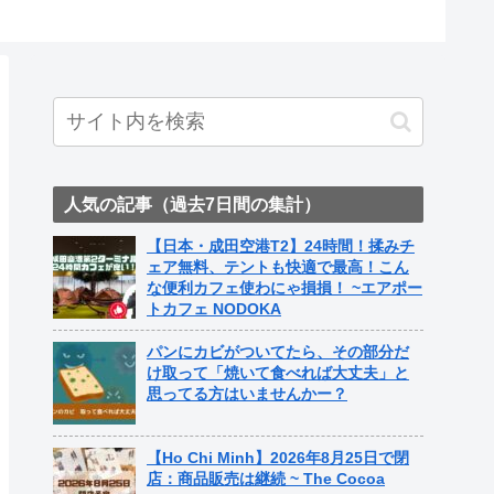
人気の記事（過去7日間の集計）
【日本・成田空港T2】24時間！揉みチ
ェア無料、テントも快適で最高！こん
な便利カフェ使わにゃ損損！ ~エアポー
トカフェ NODOKA
パンにカビがついてたら、その部分だ
け取って「焼いて食べれば大丈夫」と
思ってる方はいませんかー？
【Ho Chi Minh】2026年8月25日で閉
店：商品販売は継続 ~ The Cocoa