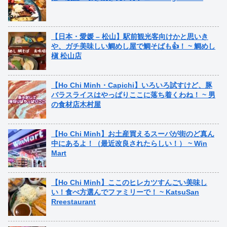
【日本・愛媛 – 松山】駅前観光客向けかと思いき
や、ガチ美味しい鯛めし屋で鯛そばも👍！ ~ 鯛めし
槇 松山店
【Ho Chi Minh・Capichi】いろいろ試すけど、豚
バラスライスはやっぱりここに落ち着くわね！ ~ 男
の食材店木村屋
【Ho Chi Minh】お土産買えるスーパが街のど真ん
中にあるよ！（最近改良されたらしい！） ~ Win
Mart
【Ho Chi Minh】ここのヒレカツすんごい美味し
い！食べ方選んでファミリーで！ ~ KatsuSan
Rreestaurant