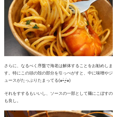
さらに、なるべく序盤で海老は解体することをお勧めしま
す。特にこの頭の殻の部分を引っぺがすと、中に味噌やジ
ュースがたっぷりたまってる(๑•̀‧̫•́๑)
それをすするもいいし、ソースの一部として麺にこぼすの
も良し。