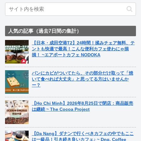
人気の記事（過去7日間の集計）
【日本・成田空港T2】24時間！揉みチェア無料、テ
ントも快適で最高！こんな便利カフェ使わにゃ損
損！ ~エアポートカフェ NODOKA
パンにカビがついてたら、その部分だけ取って「焼
いて食べれば大丈夫」と思ってる方はいませんか
ー？
【Ho Chi Minh】2026年8月25日で閉店：商品販売
は継続 ~ The Cocoa Project
【Da Nang】ダナンで行くべきカフェの中でもここ
は一級品！引き続き良いカフェ♪ ~ Dng. Coffee