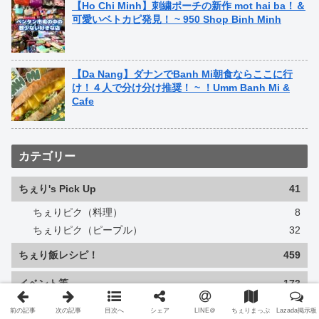
【Ho Chi Minh】刺繍ポーチの新作 mot hai ba！＆
可愛いベトカピ発見！ ~ 950 Shop Binh Minh
【Da Nang】ダナンでBanh Mi朝食ならここに行
け！４人で分け分け推奨！ ~ ！Umm Banh Mi &
Cafe
カテゴリー
ちぇり's Pick Up
41
ちぇりピク（料理）
8
ちぇりピク（ピープル）
32
ちぇり飯レシピ！
459
イベント等
173
ちぇり info（生活情報）
539
前の記事
次の記事
目次へ
シェア
LINE＠
ちぇりまっぷ
Lazada掲示板