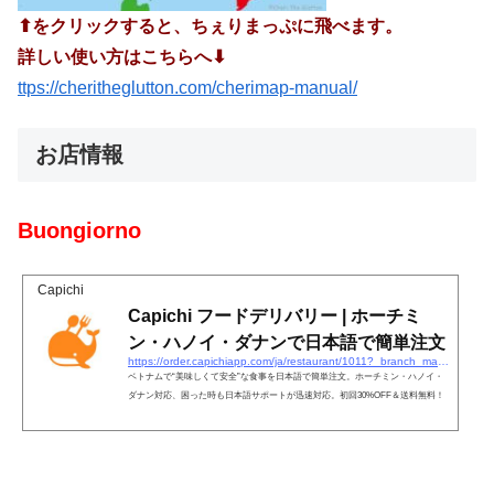
⬆︎をクリックすると、ちぇりまっぷに飛べます。
詳しい使い方はこちらへ⬇︎
ttps://cheritheglutton.com/cherimap-manual/
お店情報
Buongiorno
Capichi
Capichi フードデリバリー | ホーチミ
ン・ハノイ・ダナンで日本語で簡単注文
https://order.capichiapp.com/ja/restaurant/1011?_branch_match_id=820619847571989477&#038;#038;utm_source=RNApp&#038;#038;utm_medium=share&#038;#038;_branch_referrer=H4sIAAAAAAAAA8soKSkottLXT04syEzOyExJzcksSy2qTCwo0APhnMy8bP3KsKLMnMKwdPPCJACGJsl3LwAAAA==
ベトナムで“美味しくて安全”な食事を日本語で簡単注文。ホーチミン・ハノイ・
ダナン対応、困った時も日本語サポートが迅速対応。初回30%OFF＆送料無料！