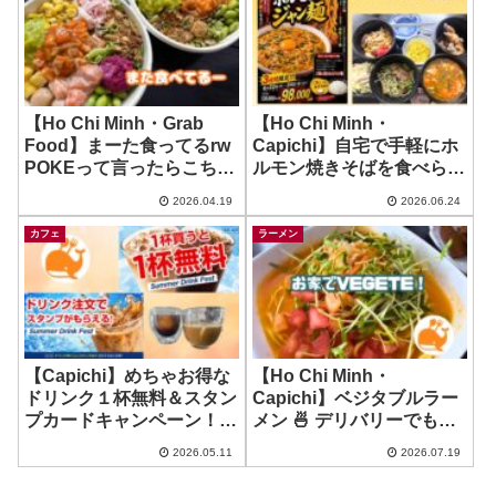
【Ho Chi Minh・Grab
【Ho Chi Minh・
Food】まーた食ってるrw
Capichi】自宅で手軽にホ
POKEって言ったらこちら
ルモン焼きそばを食べられ
のお店！ ~ POKE Saigon
る幸せ！~ HORUMON 木
2026.04.19
2026.06.24
村屋
カフェ
ラーメン
【Capichi】めちゃお得な
【Ho Chi Minh・
ドリンク１杯無料＆スタン
Capichi】ベジタブルラー
プカードキャンペーン！ ~
メン 🍜 デリバリーでも美
Coffee Republic
味しかった！ ~ VEGETE
2026.05.11
2026.07.19