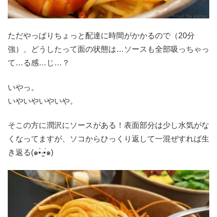
ただやっぱりちょっと配達に時間がかかるので（20分
強）、どうしたって面の状態は…ソースも全部吸っちゃっ
て…る感…じ…？
いやっ。
いやいやいやいや。
そこの方に潤沢にソースがある！表面部分は少し水気がな
くなってますが、ソコからひっくり返して一混ぜすれば生
き返る(๑•̀‧̫•́๑)