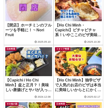
【閉店】ホーチミンのフル
【Ho Chi Minh・
ーツを手軽に！ ~ Nori
Capichi】ビチャビチャ
Fruit
系！いやここのピザ美味し
いわ！ ~ Chico’s PIzza
2025.05.10
2025.10.30
Bar
日本料理
イタリア料理
【Capichi / Ho Chi
【Ho Chi Minh】独学ピザ
Minh】盆と正月？！美味
で人気のお店のピザは本当
しい唐揚げとサバが入って
に美味しいからとにかく食
る弁当とか！！ ~ Manten
べて！リヒートしてみた！
2024.12.08
2025.02.17
Bento
~ Tran Pizza
その他の国
日本料理