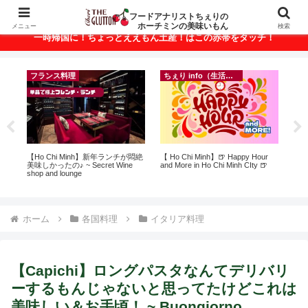
ベトナム・ホーチミンの美味いもんが満載！
フードアナリストちぇりの
ホーチミンの美味いもん
メニュー
検索
一時帰国に！ちょっとええもん土産！はこの赤帯をタッチ！
フランス料理
ちぇり info（生活情報）
ン
【Ho Chi Minh】新年ランチが悶絶
【 Ho Chi Minh】🍺 Happy Hour
【H
っ
美味しかったの♪ ~ Secret Wine
and More in Ho Chi Minh CIty 🍺
お
ン
shop and lounge
なに違う
適用
には
Ros
ホーム
各国料理
イタリア料理
【Capichi】ロングパスタなんてデリバリ
ーするもんじゃないと思ってたけどこれは
美味しい＆お手頃！ ~ Buongiorno