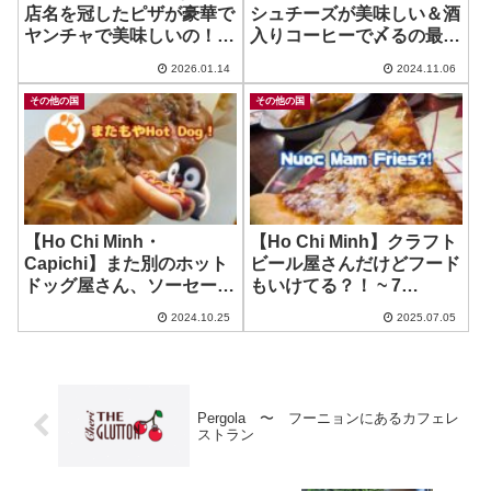
店名を冠したピザが豪華で
シュチーズが美味しい＆酒
ヤンチャで美味しいの！~
入りコーヒーで〆るの最
Brick & Barrel
高！ ~ Ole
2026.01.14
2024.11.06
その他の国
その他の国
【Ho Chi Minh・
【Ho Chi Minh】クラフト
Capichi】また別のホット
ビール屋さんだけどフード
ドッグ屋さん、ソーセージ
もいけてる？！ ~ 7
ぱっきゅぱきゅ！ ~ Lil
Bridges Craft Beer Tap
2024.10.25
2025.07.05
Bread
Room & Restaurant – Le
Thanh Ton
Pergola 〜 フーニョンにあるカフェレ
ストラン