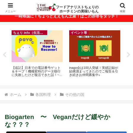
ベトナム・ホーチミンの美味いもんが満載！
フードアナリストちぇりの
ホーチミンの美味いもん
メニュー
検索
一時帰国に！ちょっとええもん土産！はこの赤帯をタッチ！
ちぇり info（生活情報）
イベント等
r
【追記】日本での電話番号ゲット
inago会は100人突破！実績記録が
【

＆キープ！機種変時のデータ移行
結構溜まってきたのでご報告＆引
の
に失敗したけど復活できた話！~
き続きお仲間募集中♪
と
povo
で平
期間
Fam
ホーム
各国料理
その他の国
Biogarten 〜 Veganだけど緩やか
な？？？