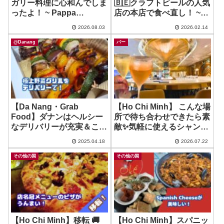
ガリー料理に心和んでしま
🇧🇪クラフトビールの人気
ったよ！ ~ Pappa
店の本店で食べ直し！ ~
Goulash, Hungarian
Belgo
2026.08.03
2026.02.14
BIstro
@Danang
バー
【Da Nang・Grab
【Ho Chi Minh】 こんな場
Food】ダナンはヘルシー
所で待ち合わせできたら素
なデリバリーが充実＆ここ
敵✨気軽に使えるシャンパ
は美味いぞ！ ~ Salad &
ンBar！ ~ The Reverie
2025.04.18
2026.07.22
Juice HEYLIFE
Champagne Bar
その他の国
その他の国
【Ho Chi Minh】移転 🚚
【Ho Chi Minh】スパニッ