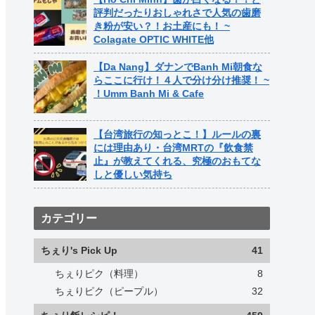
評判だったりおしゃれさで人気の歯磨
き粉が安い？！お土産にも！ ~
Colagate OPTIC WHITE他
【Da Nang】ダナンでBanh Mi朝食な
らここに行け！４人で分け分け推奨！ ~
！Umm Banh Mi & Cafe
【台湾旅行の知っとこ！】ルールの裏
には理由あり・台湾MRTの『飲食禁
止』が教えてくれる、究極のおもてな
しと優しい気持ち
カテゴリー
ちぇり's Pick Up
41
ちぇりピク（料理）
8
ちぇりピク（ピープル）
32