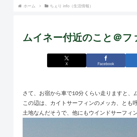
） ~
ホーム
ちぇり info（生活情報）
ムイネー付近のこと＠フ
X
Facebook
さて、お宿から車で10分くらい走りますと、
この辺は、カイトサーフィンのメッカ、とも
土地なんだそうで、他にもウインドサーフィン