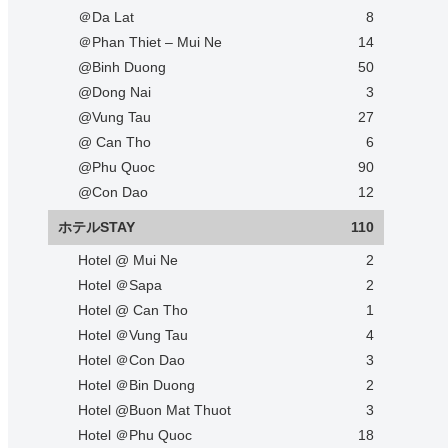
＠Da Lat
8
＠Phan Thiet – Mui Ne
14
@Binh Duong
50
@Dong Nai
3
@Vung Tau
27
@ Can Tho
6
@Phu Quoc
90
@Con Dao
12
ホテルSTAY
110
Hotel @ Mui Ne
2
Hotel ＠Sapa
2
Hotel @ Can Tho
1
Hotel ＠Vung Tau
4
Hotel ＠Con Dao
3
Hotel ＠Bin Duong
2
Hotel @Buon Mat Thuot
3
Hotel ＠Phu Quoc
18