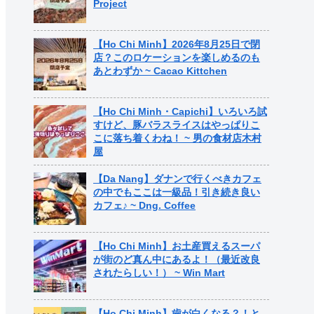
Project
【Ho Chi Minh】2026年8月25日で閉
店？このロケーションを楽しめるのも
あとわずか ~ Cacao Kittchen
【Ho Chi Minh・Capichi】いろいろ試
すけど、豚バラスライスはやっぱりこ
こに落ち着くわね！ ~ 男の食材店木村
屋
【Da Nang】ダナンで行くべきカフェ
の中でもここは一級品！引き続き良い
カフェ♪ ~ Dng. Coffee
【Ho Chi Minh】お土産買えるスーパ
が街のど真ん中にあるよ！（最近改良
されたらしい！） ~ Win Mart
【Ho Chi Minh】歯が白くなる？！と