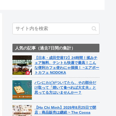
ト中営業
Fame Na
人気の記事（過去7日間の集計）
【日本・成田空港T2】24時間！揉みチ
ェア無料、テントも快適で最高！こん
な便利カフェ使わにゃ損損！ ~エアポー
トカフェ NODOKA
パンにカビがついてたら、その部分だ
け取って「焼いて食べれば大丈夫」と
思ってる方はいませんかー？
【Ho Chi Minh】2026年8月25日で閉
店：商品販売は継続 ~ The Cocoa