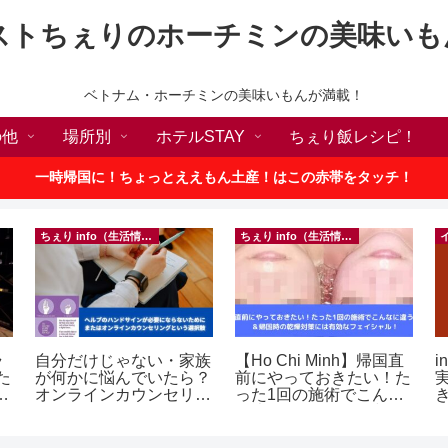
ストちぇりのホーチミンの美味いも
ベトナム・ホーチミンの美味いもんが満載！
の他
場所別
ホテルSTAY
ちぇり飯レシピ！
一時帰国に！ちょっとええもん土産！はこの赤帯をタッチ！
ちぇり info（生活情報）
ちぇり info（生活情報）
ラ
自分だけじゃない・家族
【Ho Chi Minh】帰国直
i
た
が何かに悩んでいたら？
前にやっておきたい！た
p
オンラインカウンセリン
った1回の施術でこんな
グという選択肢
に違う？！ ＆帰国時の
乾燥対策には有効なフェ
イシャル！ ~ Rosereve