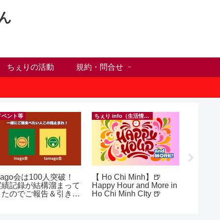
ん
ちぇりの活動
規約・問合せ
イベント等
ちぇり info（生活情報）
nago会は100人突破！
【 Ho Chi Minh】🍺
【ホー
実績記録が結構溜まって
Happy Hour and More in
シーズ
きたのでご報告＆引き続
Ho Chi Minh CIty 🍺
に！ち
きお仲間募集中♪
話にな
ンで平日
（テト