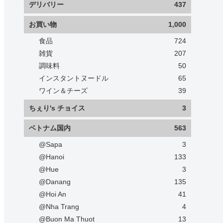
デリバリー
437
お買い物
1,000
食品
724
雑貨
207
調味料
50
インスタントヌードル
65
ワイン＆チーズ
39
ちぇり's チョイス
3
ベトナム国内
563
@Sapa
3
@Hanoi
133
@Hue
3
@Danang
135
@Hoi An
41
@Nha Trang
4
@Buon Ma Thuot
13