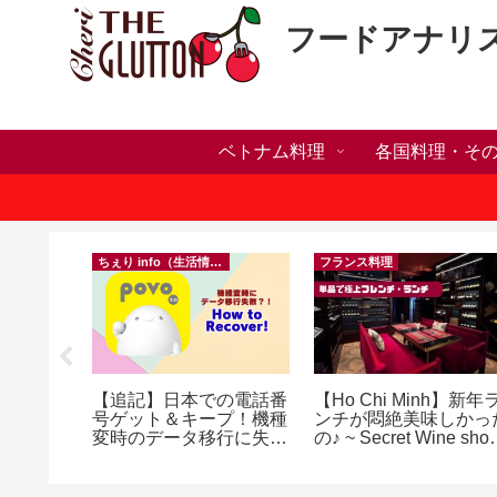
フードアナリ
ベトナム料理
各国料理・そ
）
ちぇり info（生活情報）
フランス料理
ホリデー
【追記】日本での電話番
【Ho Chi Minh】新年
おしゃれ
号ゲット＆キープ！機種
ンチが悶絶美味しかっ
っとお世
変時のデータ移行に失敗
の♪ ~ Secret Wine sho
イルサロ
したけど復活できた話！
and lounge
FF！
~ povo
期間&テ