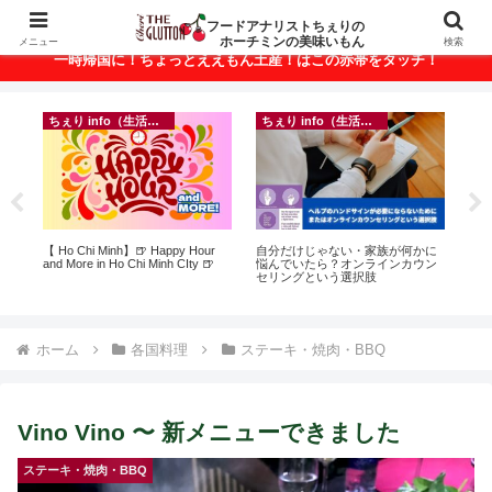
ベトナム・ホーチミンの美味いもんが満載！
フードアナリストちぇりの
ホーチミンの美味いもん
メニュー
検索
一時帰国に！ちょっとええもん土産！はこの赤帯をタッチ！
ちぇり info（生活情報）
ちぇり info（生活情報）
フ
って
【 Ho Chi Minh】🍺 Happy Hour
自分だけじゃない・家族が何かに
【H
こん
and More in Ho Chi Minh CIty 🍺
悩んでいたら？オンラインカウン
美味し
セリングという選択肢
sho
ホーム
各国料理
ステーキ・焼肉・BBQ
Vino Vino 〜 新メニューできました
ステーキ・焼肉・BBQ