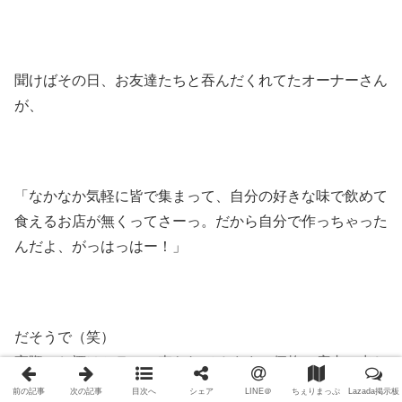
聞けばその日、お友達たちと吞んだくれてたオーナーさん
が、
「なかなか気軽に皆で集まって、自分の好きな味で飲めて
食えるお店が無くってさーっ。だから自分で作っちゃった
んだよ、がっはっはー！」
だそうで（笑）
実際、お酒はセラーで売られてるままの価格で店内に出し
てるし（グラスの仕様代とかどうなっとんねん）料理も破
前の記事
次の記事
目次へ
シェア
LINE＠
ちぇりまっぷ
Lazada掲示板