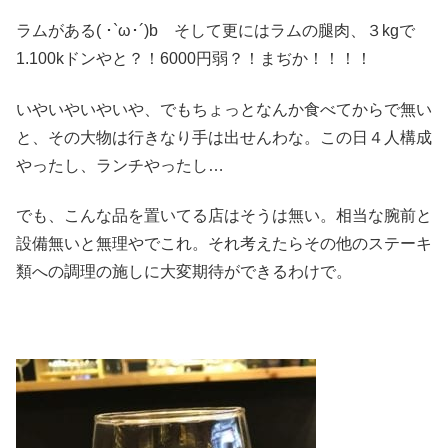
ラムがある( ･`ω･´)b そして更にはラムの腿肉、３kgで
1.100kドンやと？！6000円弱？！まぢか！！！！
いやいやいやいや、でもちょっとなんか食べてからで無い
と、その大物は行きなり手は出せんわな。この日４人構成
やったし、ランチやったし…
でも、こんな品を置いてる店はそうは無い。相当な腕前と
設備無いと無理やでこれ。それ考えたらその他のステーキ
類への調理の施しに大変期待ができるわけで。