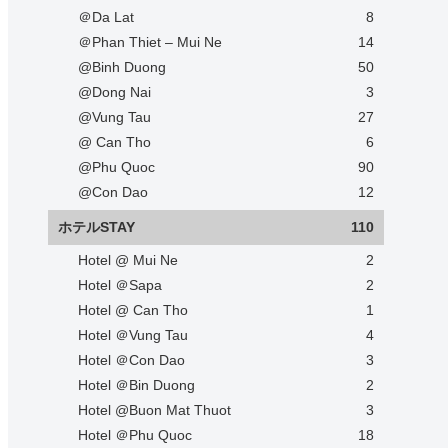
＠Da Lat
8
＠Phan Thiet – Mui Ne
14
@Binh Duong
50
@Dong Nai
3
@Vung Tau
27
@ Can Tho
6
@Phu Quoc
90
@Con Dao
12
ホテルSTAY
110
Hotel @ Mui Ne
2
Hotel ＠Sapa
2
Hotel @ Can Tho
1
Hotel ＠Vung Tau
4
Hotel ＠Con Dao
3
Hotel ＠Bin Duong
2
Hotel @Buon Mat Thuot
3
Hotel ＠Phu Quoc
18