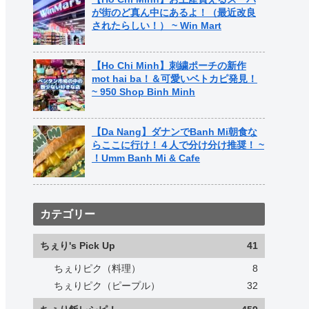
が街のど真ん中にあるよ！（最近改良
されたらしい！） ~ Win Mart
【Ho Chi Minh】刺繍ポーチの新作
mot hai ba！＆可愛いベトカピ発見！
~ 950 Shop Binh Minh
【Da Nang】ダナンでBanh Mi朝食な
らここに行け！４人で分け分け推奨！ ~
！Umm Banh Mi & Cafe
カテゴリー
ちぇり's Pick Up
41
ちぇりピク（料理）
8
ちぇりピク（ピープル）
32