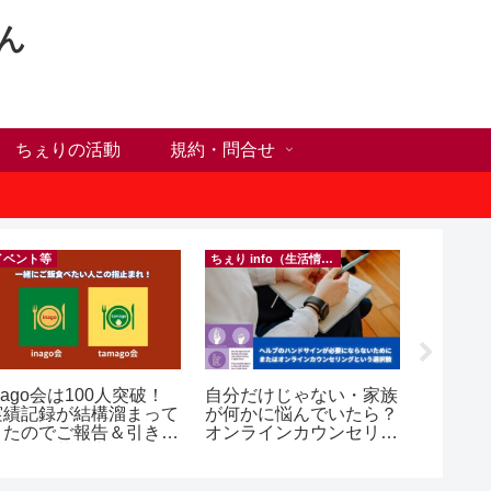
ん
ちぇりの活動
規約・問合せ
イベント等
ちぇり info（生活情報）
フランス料
nago会は100人突破！
自分だけじゃない・家族
【Ho C
実績記録が結構溜まって
が何かに悩んでいたら？
ンチが
きたのでご報告＆引き続
オンラインカウンセリン
の♪ ~ Se
きお仲間募集中♪
グという選択肢
and lou