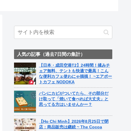
人気の記事（過去7日間の集計）
【日本・成田空港T2】24時間！揉みチ
ェア無料、テントも快適で最高！こん
な便利カフェ使わにゃ損損！ ~エアポー
トカフェ NODOKA
パンにカビがついてたら、その部分だ
け取って「焼いて食べれば大丈夫」と
思ってる方はいませんかー？
【Ho Chi Minh】2026年8月25日で閉
店：商品販売は継続 ~ The Cocoa