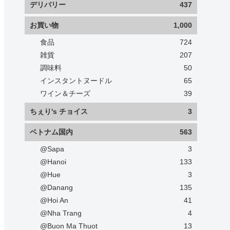
デリバリー
437
お買い物
1,000
食品
724
雑貨
207
調味料
50
インスタントヌードル
65
ワイン＆チーズ
39
ちぇり's チョイス
3
ベトナム国内
563
@Sapa
3
@Hanoi
133
@Hue
3
@Danang
135
@Hoi An
41
@Nha Trang
4
@Buon Ma Thuot
13