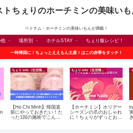
ストちぇりのホーチミンの美味いも
ベトナム・ホーチミンの美味いもんが満載！
の他
場所別
ホテルSTAY
ちぇり飯レシピ！
一時帰国に！ちょっとええもん土産！はこの赤帯をタッチ！
ちぇり info（生活情報）
ちぇり info（生活情報）
【Ho Chi Minh】帰国直
【ホーチミン】ホリデー
i
in
前にやっておきたい！た
シーズンの爪のおしゃれ
った1回の施術でこんな
に！ちぇりがずっとお世
に違う？！ ＆帰国時の
話になってるネイルサロ
乾燥対策には有効なフェ
ンで平日15％OFF！
イシャル！ ~ Rosereve
（テト前不適用期間&テ