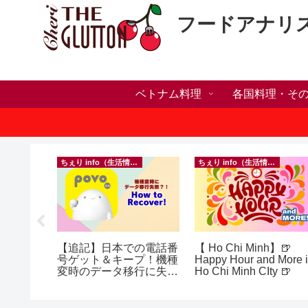
フードアナリ
ベトナム料理
各国料理・そ
ちぇり info（生活情報）
ちぇり info（生活情報）
h】新年ラ
【追記】日本での電話番
【 Ho Chi Minh】🍺
しかった
号ゲット＆キープ！機種
Happy Hour and More 
ne shop
変時のデータ移行に失敗
Ho Chi Minh CIty 🍺
したけど復活できた話！
~ povo