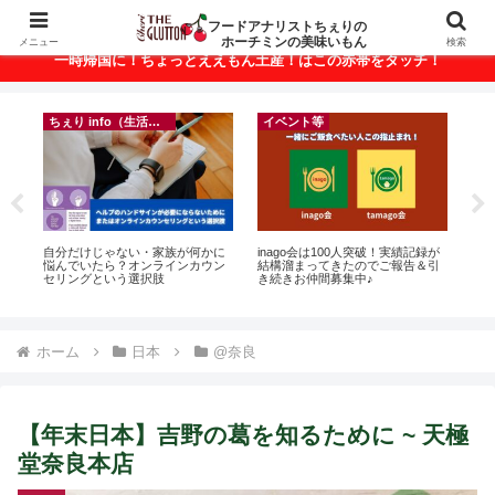
ベトナム・ホーチミンの美味いもんが満載！
フードアナリストちぇりの
ホーチミンの美味いもん
メニュー
検索
一時帰国に！ちょっとええもん土産！はこの赤帯をタッチ！
ちぇり info（生活情報）
ちぇり info（生活情報）
実績記録が
【Ho Chi Minh】帰国直前にやって
【追記】日本での電話番号ゲット
報告＆引
おきたい！たった1回の施術でこん
＆キープ！機種変時のデータ移行
なに違う？！ ＆帰国時の乾燥対策
に失敗したけど復活できた話！~
には有効なフェイシャル！ ~
povo
Rosereve
ホーム
日本
@奈良
【年末日本】吉野の葛を知るために ~ 天極
堂奈良本店