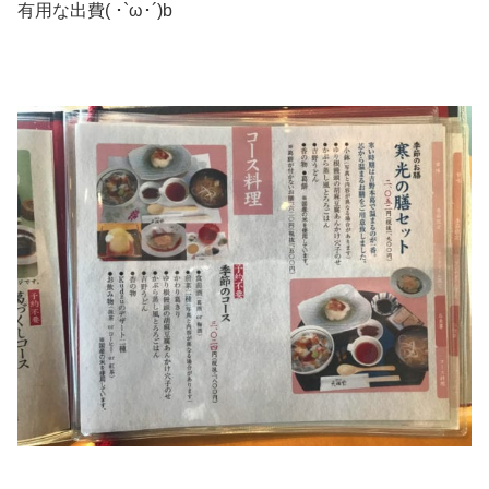
有用な出費( ･`ω･´)b