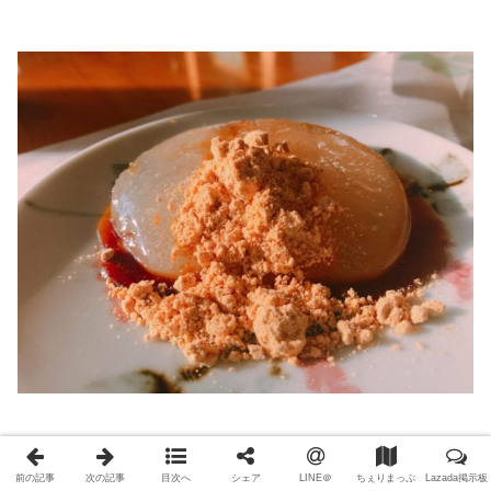
前の記事
次の記事
目次へ
シェア
LINE＠
ちぇりまっぷ
Lazada掲示板
スライムみたいなこいつは、都度作られているそうで、ほ