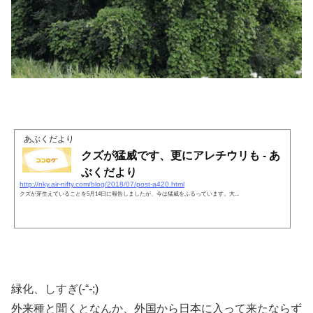
あぶくだより
クズが猛威です、更にアレチウリも - あ
ぶくだより
http://nky.air-nifty.com/blog/2018/07/post-a420.html
クズが芽生えていることを5月14日に報告しましたが、今は猛威をふるっています。大...
緑化、しすぎ(-“-;)
外来種と聞くとなんか、外国から日本に入って来たならず