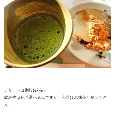
デザートは別腹(๑•̀‧̫•́๑)
飲み物は色々選べるんですが、今回はお抹茶と葛もちさ
ん。