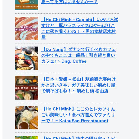
思ってる方はいませんかー？
【Ho Chi Minh・Capichi】いろいろ試
すけど、豚バラスライスはやっぱりこ
こに落ち着くわね！ ~ 男の食材店木村
屋
【Da Nang】ダナンで行くべきカフェ
の中でもここは一級品！引き続き良い
カフェ♪ ~ Dng. Coffee
【日本・愛媛 – 松山】駅前観光客向け
かと思いきや、ガチ美味しい鯛めし屋
で鯛そばも👍！ ~ 鯛めし槇 松山店
【Ho Chi Minh】ここのヒレカツすん
ごい美味しい！食べ方選んでファミリ
ーで！ ~ KatsuSan Rreestaurant
【Ho Chi Minh】街中の隠れ家ヘムビ