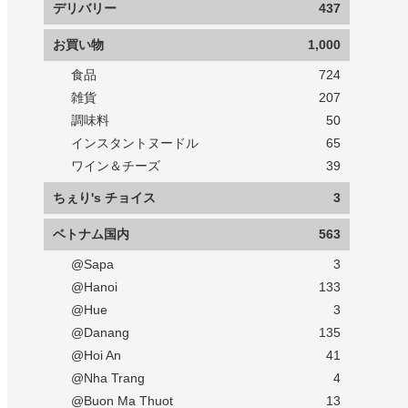
デリバリー
437
お買い物
1,000
食品
724
雑貨
207
調味料
50
インスタントヌードル
65
ワイン＆チーズ
39
ちぇり's チョイス
3
ベトナム国内
563
@Sapa
3
@Hanoi
133
@Hue
3
@Danang
135
@Hoi An
41
@Nha Trang
4
@Buon Ma Thuot
13