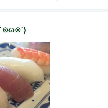
´⊙ω⊙`)