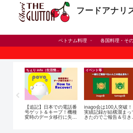
フードアナリ
ベトナム料理
各国料理・そ
ちぇり info（生活情報）
イベント等
h】新年ラ
【追記】日本での電話番
inago会は100人突破！
しかった
号ゲット＆キープ！機種
実績記録が結構溜まっ
ne shop
変時のデータ移行に失敗
きたのでご報告＆引き
したけど復活できた話！
きお仲間募集中♪
~ povo