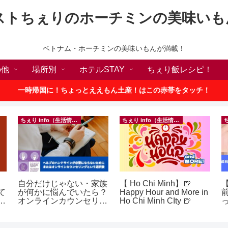
ストちぇりのホーチミンの美味いも
ベトナム・ホーチミンの美味いもんが満載！
の他
場所別
ホテルSTAY
ちぇり飯レシピ！
一時帰国に！ちょっとええもん土産！はこの赤帯をタッチ！
ちぇり info（生活情報）
ちぇり info（生活情報）
自分だけじゃない・家族
【 Ho Chi Minh】🍺
【
て
が何かに悩んでいたら？
Happy Hour and More in
続
オンラインカウンセリン
Ho Chi Minh CIty 🍺
グという選択肢
に
イ