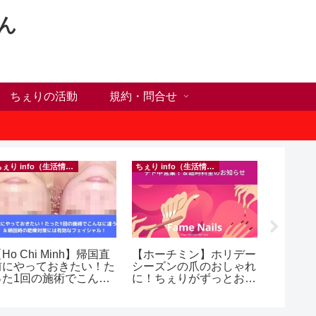
ん
ちぇりの活動
規約・問合せ
ちぇり info（生活情報）
ちぇり info（生活情報）
フランス料
Ho Chi Minh】帰国直
【ホーチミン】ホリデー
【Ho C
前にやっておきたい！た
シーズンの爪のおしゃれ
ンチが
った1回の施術でこんな
に！ちぇりがずっとお世
の♪ ~ Se
違う？！ ＆帰国時の
話になってるネイルサロ
and lou
乾燥対策には有効なフェ
ンで平日15％OFF！
シャル！ ~ Rosereve
（テト前不適用期間&テ