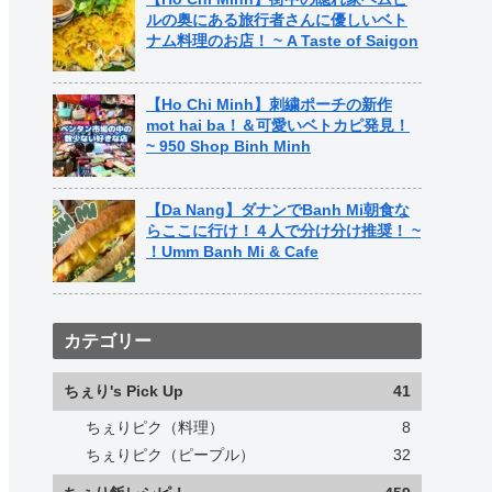
ルの奥にある旅行者さんに優しいベト
ナム料理のお店！ ~ A Taste of Saigon
【Ho Chi Minh】刺繍ポーチの新作
mot hai ba！＆可愛いベトカピ発見！
~ 950 Shop Binh Minh
【Da Nang】ダナンでBanh Mi朝食な
らここに行け！４人で分け分け推奨！ ~
！Umm Banh Mi & Cafe
カテゴリー
ちぇり's Pick Up
41
ちぇりピク（料理）
8
ちぇりピク（ピープル）
32