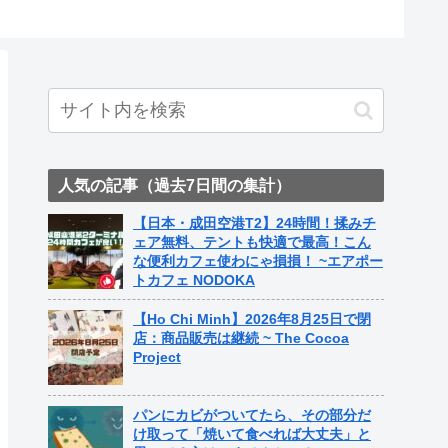
ト中営業予定追記） ~
Fame Nail
人気の記事（過去7日間の集計）
【日本・成田空港T2】24時間！揉みチ
ェア無料、テントも快適で最高！こん
な便利カフェ使わにゃ損損！ ~エアポー
トカフェ NODOKA
【Ho Chi Minh】2026年8月25日で閉
店：商品販売は継続 ~ The Cocoa
Project
パンにカビがついてたら、その部分だ
け取って「焼いて食べれば大丈夫」と