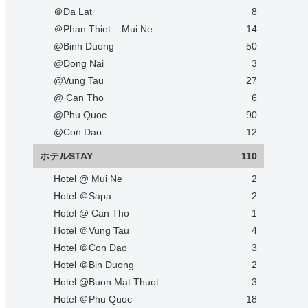
＠Da Lat
8
＠Phan Thiet – Mui Ne
14
@Binh Duong
50
@Dong Nai
3
@Vung Tau
27
@ Can Tho
6
@Phu Quoc
90
@Con Dao
12
ホテルSTAY
110
Hotel @ Mui Ne
2
Hotel ＠Sapa
2
Hotel @ Can Tho
1
Hotel ＠Vung Tau
4
Hotel ＠Con Dao
3
Hotel ＠Bin Duong
2
Hotel @Buon Mat Thuot
3
Hotel ＠Phu Quoc
18