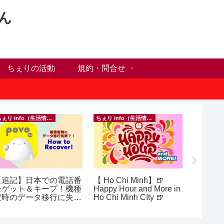
ん
ちぇりの活動
規約・問合せ
ちぇり info（生活情報）
ちぇり info（生活情報）
イベント等
【追記】日本での電話番
【 Ho Chi Minh】🍺
inago
号ゲット＆キープ！機種
Happy Hour and More in
実績記
変時のデータ移行に失敗
Ho Chi Minh CIty 🍺
きたの
したけど復活できた話！
きお仲間
 povo