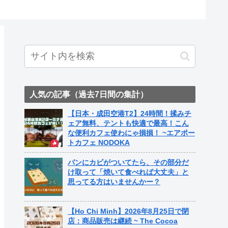
人気の記事（過去7日間の集計）
【日本・成田空港T2】24時間！揉みチ
ェア無料、テントも快適で最高！こん
な便利カフェ使わにゃ損損！ ~エアポー
トカフェ NODOKA
パンにカビがついてたら、その部分だ
け取って「焼いて食べれば大丈夫」と
思ってる方はいませんかー？
【Ho Chi Minh】2026年8月25日で閉
店：商品販売は継続 ~ The Cocoa