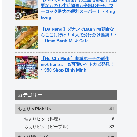
要なものも生活物資も全部お任せ、フ
ーコック最大の便利スーパー！ ~ King
kong
【Da Nang】ダナンでBanh Mi朝食な
らここに行け！４人で分け分け推奨！ ~
！Umm Banh Mi & Cafe
【Ho Chi Minh】刺繍ポーチの新作
mot hai ba！＆可愛いベトカピ発見！
~ 950 Shop Binh Minh
カテゴリー
ちぇり's Pick Up
41
ちぇりピク（料理）
8
ちぇりピク（ピープル）
32