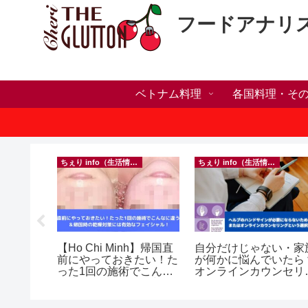
フードアナリ
ベトナム料理
各国料理・そ
ちぇり info（生活情報）
ちぇり info（生活情報）
人突破！
【Ho Chi Minh】帰国直
自分だけじゃない・家
溜まって
前にやっておきたい！た
が何かに悩んでいたら
＆引き続
った1回の施術でこんな
オンラインカウンセリ
♪
に違う？！ ＆帰国時の
グという選択肢
乾燥対策には有効なフェ
イシャル！ ~ Rosereve