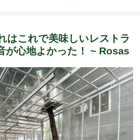
ト中営業予定追記） ~
Fame Nail
どこれはこれで美味しいレストラ
心地よかった！ ~ Rosas