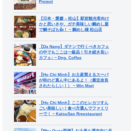
Project
【日本・愛媛 – 松山】駅前観光客向け
かと思いきや、ガチ美味しい鯛めし屋
で鯛そばも👍！ ~ 鯛めし槇 松山店
【Da Nang】ダナンで行くべきカフェ
の中でもここは一級品！引き続き良い
カフェ♪ ~ Dng. Coffee
【Ho Chi Minh】お土産買えるスーパ
が街のど真ん中にあるよ！（最近改良
されたらしい！） ~ Win Mart
【Ho Chi Minh】ここのヒレカツすん
ごい美味しい！食べ方選んでファミリ
ーで！ ~ KatsuSan Rreestaurant
【Phu Quoc西側】お土産も滞在中に必