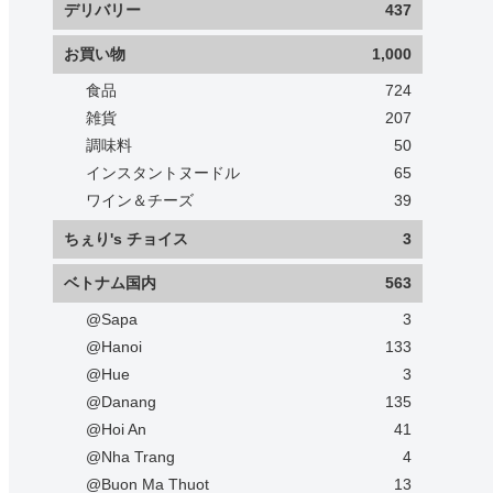
デリバリー
437
お買い物
1,000
食品
724
雑貨
207
調味料
50
インスタントヌードル
65
ワイン＆チーズ
39
ちぇり's チョイス
3
ベトナム国内
563
@Sapa
3
@Hanoi
133
@Hue
3
@Danang
135
@Hoi An
41
@Nha Trang
4
@Buon Ma Thuot
13