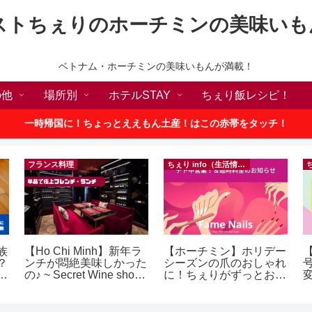
ストちぇりのホーチミンの美味いも
ベトナム・ホーチミンの美味いもんが満載！
の他
場所別
ホテルSTAY
ちぇり飯レシピ！
一時帰国に！ちょっとええもん土産！はこの赤帯をタッチ！
フランス料理
ちぇり info（生活情報）
族
【Ho Chi Minh】新年ラ
【ホーチミン】ホリデー
？
ンチが悶絶美味しかった
シーズンの爪のおしゃれ
ン
の♪ ~ Secret Wine shop
に！ちぇりがずっとお世
and lounge
話になってるネイルサロ
ンで平日15％OFF！
~
（テト前不適用期間&テ