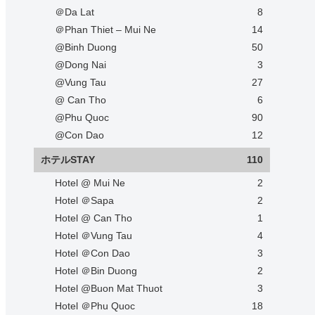
＠Da Lat
8
＠Phan Thiet – Mui Ne
14
@Binh Duong
50
@Dong Nai
3
@Vung Tau
27
@ Can Tho
6
@Phu Quoc
90
@Con Dao
12
ホテルSTAY
110
Hotel @ Mui Ne
2
Hotel ＠Sapa
2
Hotel @ Can Tho
1
Hotel ＠Vung Tau
4
Hotel ＠Con Dao
3
Hotel ＠Bin Duong
2
Hotel @Buon Mat Thuot
3
Hotel ＠Phu Quoc
18