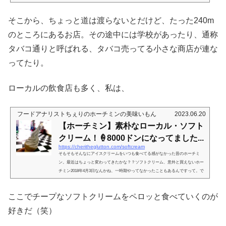
していて、直近でも品質確認しています！（2020年11月）ホーチミン土産 買うなら是非ここへ！ 2014年
8月以前から話には聞いた事があったのだけど、中々機会が無くて行ってなかったナッツ屋さん。主婦友さ
そこから、ちょっと道は渡らないとだけど、たった240m
んの御用達と言う話を聞いて、やっとこ腰を上げました(^^)ゞ場所は、Hai Ba Trung 通りからThanh DInh市
場の方向に歩いて行くと...
のところにあるお店。その途中には学校があったり、通称
タバコ通りと呼ばれる、タバコ売ってる小さな商店が連な
ってたり。
ローカルの飲食店も多く、私は、
フードアナリストちぇりのホーチミンの美味いもん
2023.06.20
【ホーチミン】素朴なローカル・ソフト
クリーム！🍦8000ドンになってました...
https://cheritheglutton.com/softcream
そもそもそんなにアイスクリームをいつも食べてる感がなかった昔のホーチミ
ン。最近はちょっと変わってきたかな？？ソフトクリーム、意外と買えないホー
チミン2018年4月3日なんかね、一時期やってなかったこともあるんですって。で
も私が行った時は復活してた。なのでこの記事を書いた後もやってたりやってな
かったりすることがあるかもしれませんが。。。うーん、上に看板らしきものが
ここでチープなソフトクリームをペロッと食べていくのが
あるけど、それがこの店のためのものかどうかもわからんくらいにボロボロにな
っとるw店の中を目視して、どこのお店か確認して下さい(๑•̀‧̫•́๑)Tan Di...
好きだ（笑）