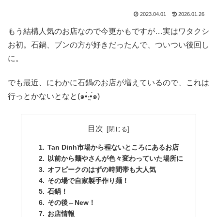
2023.04.01
2026.01.26
もう結構人気のお店なので今更かもですが…実はワタクシ
お初。石鍋、ブンの方が好きだったんで、ついつい後回し
に。
でも最近、にわかに石鍋のお店が増えているので、これは
行っとかないとなと(๑•̀‧̫•́๑)
目次
Tan Dinh市場から程ないところにあるお店
以前から麺やさんが色々変わっていた場所に
オフピークのはずの時間帯も大人気
その場で自家製手作り麺！
石鍋！
その後←New！
お店情報