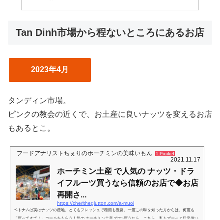
Tan Dinh市場から程ないところにあるお店
2023年4月
タンディン市場。
ピンクの教会の近くで、お土産に良いナッツを変えるお店
もあるとこ。
フードアナリストちぇりのホーチミンの美味いもん
1 Pocket
2021.11.17
ホーチミン土産 で人気の ナッツ・ドラ
イフルーツ買うなら信頼のお店で◆お店
再開さ...
https://cheritheglutton.com/a-muoi
ベトナムは実はナッツの産地。とてもフレッシュで種類も豊富。一度この味を知った方からは、何度も
「買ってきて！」コールをもらう人気の ホーチミン土産 です♪買うなら、こちら。私もずーっと日常使い