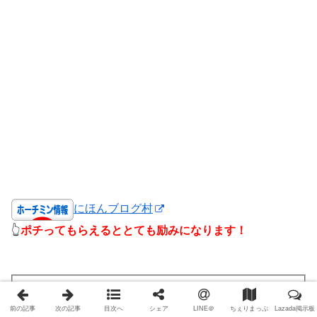
にほんブログ村
👆
ポチってもらえるととても励みになります！
ユーザー名:
前の記事
次の記事
目次へ
シェア
LINE＠
ちぇりまっぷ
Lazada掲示板