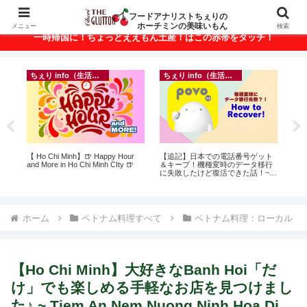
ベトナム・ホーチミンの美味いもんが満載！
フードアナリストちぇりの
ホーチミンの美味いもん
メニュー
検索
一時帰国に！ちょっとええもん土産！はこの赤帯をタッチ！
ちぇり info（生活情報）
ちぇり info（生活情報）
ン
【 Ho Chi Minh】🍺 Happy Hour
【追記】日本での電話番号ゲット
自
っ
and More in Ho Chi Minh CIty 🍺
＆キープ！機種変時のデータ移行
悩
ン
に失敗したけど復活できた話！~
セ
適用
povo
ホーム
ベトナム料理すべて
ベトナム料理：ローカル
【Ho Chi Minh】大好きなBanh Hoi「だ
け」でも楽しめる手軽なお店を見つけまし
た♪ ~ Tiem An Nem Nuong Ninh Hoa Di