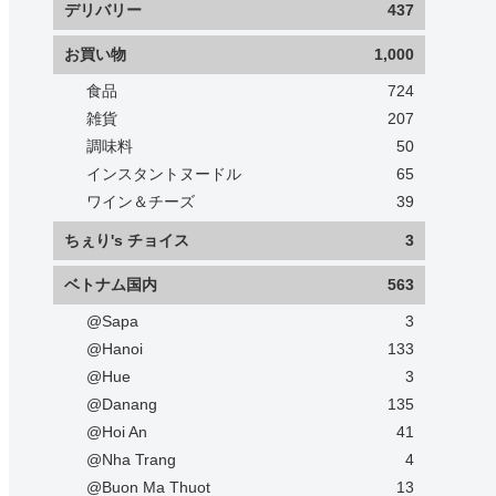
デリバリー
437
お買い物
1,000
食品
724
雑貨
207
調味料
50
インスタントヌードル
65
ワイン＆チーズ
39
ちぇり's チョイス
3
ベトナム国内
563
@Sapa
3
@Hanoi
133
@Hue
3
@Danang
135
@Hoi An
41
@Nha Trang
4
@Buon Ma Thuot
13