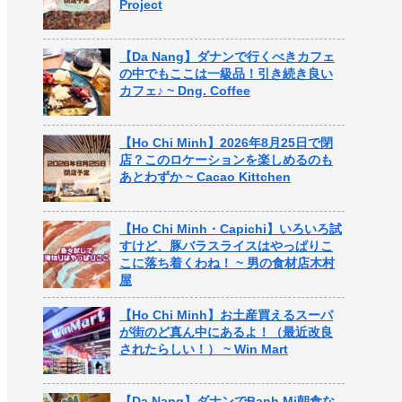
Project
【Da Nang】ダナンで行くべきカフェ
の中でもここは一級品！引き続き良い
カフェ♪ ~ Dng. Coffee
【Ho Chi Minh】2026年8月25日で閉
店？このロケーションを楽しめるのも
あとわずか ~ Cacao Kittchen
【Ho Chi Minh・Capichi】いろいろ試
すけど、豚バラスライスはやっぱりこ
こに落ち着くわね！ ~ 男の食材店木村
屋
【Ho Chi Minh】お土産買えるスーパ
が街のど真ん中にあるよ！（最近改良
されたらしい！） ~ Win Mart
【Da Nang】ダナンでBanh Mi朝食な