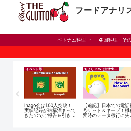
フードアナリ
ベトナム料理
各国料理・そ
）
イベント等
ちぇり info（生活情報）
い・家族
inago会は100人突破！
【追記】日本での電話
いたら？
実績記録が結構溜まって
号ゲット＆キープ！機
ンセリン
きたのでご報告＆引き続
変時のデータ移行に失
きお仲間募集中♪
したけど復活できた話
~ povo