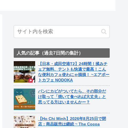
ト中営業予定追記） ~
Fame Nail
人気の記事（過去7日間の集計）
【日本・成田空港T2】24時間！揉みチ
ェア無料、テントも快適で最高！こん
な便利カフェ使わにゃ損損！ ~エアポー
トカフェ NODOKA
パンにカビがついてたら、その部分だ
け取って「焼いて食べれば大丈夫」と
思ってる方はいませんかー？
【Ho Chi Minh】2026年8月25日で閉
店：商品販売は継続 ~ The Cocoa