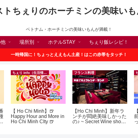
ストちぇりのホーチミンの美味いも
ベトナム・ホーチミンの美味いもんが満載！
の他
場所別
ホテルSTAY
ちぇり飯レシピ！
一時帰国に！ちょっとええもん土産！はこの赤帯をタッチ！
ちぇり info（生活情報）
フランス料理
番
【 Ho Chi Minh】🍺
【Ho Chi Minh】新年ラ
【
種
Happy Hour and More in
ンチが悶絶美味しかった
敗
Ho Chi Minh CIty 🍺
の♪ ~ Secret Wine shop
！
and lounge
に
イ