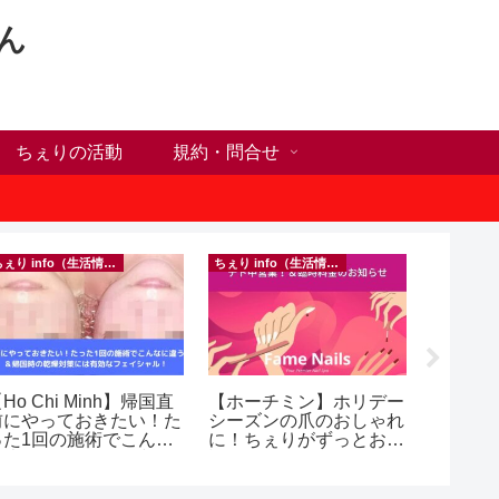
ん
ちぇりの活動
規約・問合せ
ちぇり info（生活情報）
ちぇり info（生活情報）
Ho Chi Minh】帰国直
【ホーチミン】ホリデー
自分だ
前にやっておきたい！た
シーズンの爪のおしゃれ
が何か
った1回の施術でこんな
に！ちぇりがずっとお世
オンラ
違う？！ ＆帰国時の
話になってるネイルサロ
グとい
乾燥対策には有効なフェ
ンで平日15％OFF！
シャル！ ~ Rosereve
（テト前不適用期間&テ