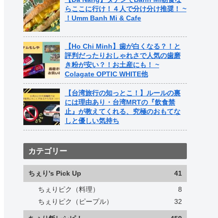
らここに行け！４人で分け分け推奨！ ~
！Umm Banh Mi & Cafe
【Ho Chi Minh】歯が白くなる？！と
評判だったりおしゃれさで人気の歯磨
き粉が安い？！お土産にも！ ~
Colagate OPTIC WHITE他
【台湾旅行の知っとこ！】ルールの裏
には理由あり・台湾MRTの『飲食禁
止』が教えてくれる、究極のおもてな
しと優しい気持ち
カテゴリー
ちぇり's Pick Up
41
ちぇりピク（料理）
8
ちぇりピク（ピープル）
32