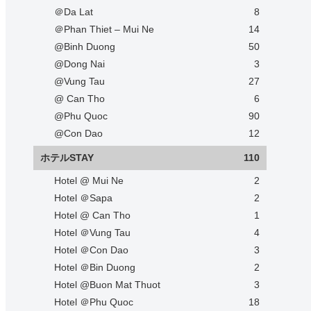
＠Da Lat
8
＠Phan Thiet – Mui Ne
14
@Binh Duong
50
@Dong Nai
3
@Vung Tau
27
@ Can Tho
6
@Phu Quoc
90
@Con Dao
12
ホテルSTAY
110
Hotel @ Mui Ne
2
Hotel ＠Sapa
2
Hotel @ Can Tho
1
Hotel ＠Vung Tau
4
Hotel ＠Con Dao
3
Hotel ＠Bin Duong
2
Hotel @Buon Mat Thuot
3
Hotel ＠Phu Quoc
18