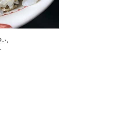
深い。
ー