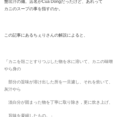
蟹出汁の麺。
店名がCua Dongだったけど、あれって
カニのスープの事を指すのか。
この記事にあるちぇりさんの解説によると、
「
カニを殻ごとすりつぶした物を水に溶いて、カニの味噌
やら身の
部分の旨味が溶け出した所を一旦濾し、それを炊いて、
灰汁やら
淡白分が
固まった物を丁寧に取り除き，更に炊き上げ、
旨味を凝縮したもの。」