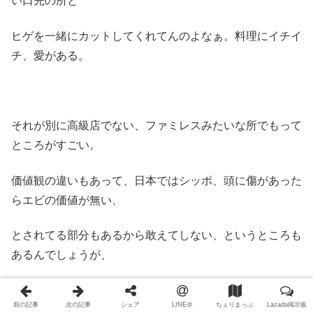
い口先の所と
ヒゲを一緒にカットしてくれてんのよなぁ。料理にイチイ
チ、愛がある。
それが別に高級店でない、ファミレスみたいな所でもって
ところがすごい。
価値観の違いもあって、日本ではシッポ、頭に傷があった
らエビの価値が無い、
とされてる部分もあるから敢えてしない、というところも
あるんでしょうが、
個人的には頭の中身の味噌部分は傷つけてないし、ベトナ
前の記事
次の記事
シェア
LINE＠
ちぇりまっぷ
Lazada掲示板
ムの方もそこが美味しい