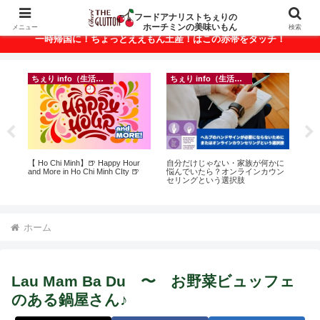
ベトナム・ホーチミンの美味いもんが満載！
フードアナリストちぇりの
ホーチミンの美味いもん
メニュー
検索
一時帰国に！ちょっとええもん土産！はこの赤帯をタッチ！
ちぇり info（生活情報）
ちぇり info（生活情報）
イ
って
【 Ho Chi Minh】🍺 Happy Hour
自分だけじゃない・家族が何かに
in
こん
and More in Ho Chi Minh CIty 🍺
悩んでいたら？オンラインカウン
結
セリングという選択肢
き続
ホーム
Lau Mam Ba Du 〜 お野菜ビュッフェ
のある鍋屋さん♪