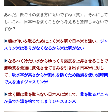
あれだ。飯ごうの炊き方に近いですね（笑）。それにして
も…これ、日本米を炊くことから考えると驚愕じゃないで
すか？
▶︎
糠の匂いを取るためによく米を研ぐ日本米と違い、
ジャ
スミン米は香りがなくなるから米は研がない
▶︎
なるべく冷たい水からゆっくり温度を上昇させることで
澱粉質を最適に変化させて甘みを引き出す日本米に対し
て、
吸水率が高さから米割れを防ぐため熱湯を使い短時間
で火を通すジャスミン米
▶︎
炊く間は蓋を取らない日本米に対して、
蓋を取るどころ
か茹でた湯を捨ててしまうジャスミン米