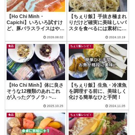
【Ho Chi Minh・
【ちぇり飯】手抜き極まれ
Capichi】いろいろ試すけ
りだけど確実に美味しいパ
ど、豚バラスライスはやっ
スタを食べるには素材に頼
ぱりここに落ち着くわね！
る！ ~ バタチー・パスタ
2026.08.02
2024.10.19
~ 男の食材店木村屋
食品
ちぇり飯レシピ！
【Ho Chi Minh】体に良さ
【ちぇり飯】生魚・冷凍魚
そうな12種類のあれこれ
を調理する前に、美味しく
が入ったグラノラ♪ ~
化ける簡単なひと手間！
Nutty Factory
2025.10.25
2024.11.05
食品
ちぇり飯レシピ！