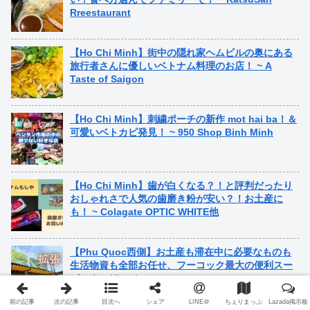
Rreestaurant
【Ho Chi Minh】街中の隠れ家ヘムビルの奥にある
旅行者さんに優しいベトナム料理のお店！ ~ A
Taste of Saigon
【Ho Chi Minh】刺繍ポーチの新作 mot hai ba！＆
可愛いベトカピ発見！ ~ 950 Shop Binh Minh
【Ho Chi Minh】歯が白くなる？！と評判だったり
おしゃれさで人気の歯磨き粉が安い？！お土産に
も！ ~ Colagate OPTIC WHITE他
【Phu Quoc西側】お土産も滞在中に必要なものも
生活物資も全部お任せ、フーコック最大の便利スー
パー！ ~ King kong
前の記事
次の記事
目次へ
シェア
LINE＠
ちぇりまっぷ
Lazada掲示板