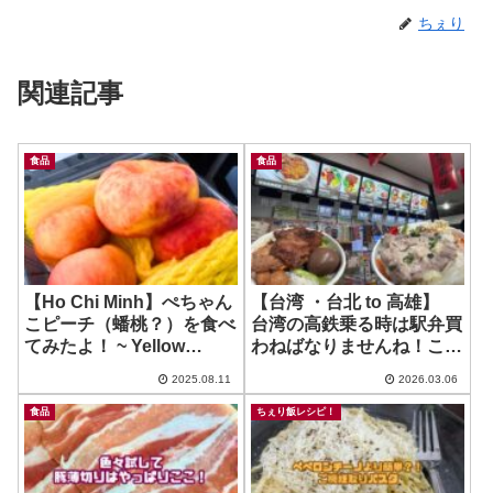
ちぇり
関連記事
食品
食品
【Ho Chi Minh】ぺちゃん
【台湾 ・台北 to 高雄】
こピーチ（蟠桃？）を食べ
台湾の高鉄乗る時は駅弁買
てみたよ！ ~ Yellow
わねばなりませんね！これ
Peach
が美味いんだ！ ~ 高鐵便當
2025.08.11
2026.03.06
販售台
食品
ちぇり飯レシピ！