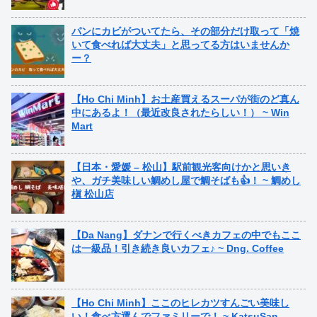
パンにカビがついてたら、その部分だけ取って「焼
いて食べれば大丈夫」と思ってる方はいませんか
ー？
【Ho Chi Minh】お土産買えるスーパが街のど真ん
中にあるよ！（最近改良されたらしい！） ~ Win
Mart
【日本・愛媛 – 松山】駅前観光客向けかと思いき
や、ガチ美味しい鯛めし屋で鯛そばも👍！ ~ 鯛めし
槇 松山店
【Da Nang】ダナンで行くべきカフェの中でもここ
は一級品！引き続き良いカフェ♪ ~ Dng. Coffee
【Ho Chi Minh】ここのヒレカツすんごい美味し
い！食べ方選んでファミリーで！ ~ KatsuSan