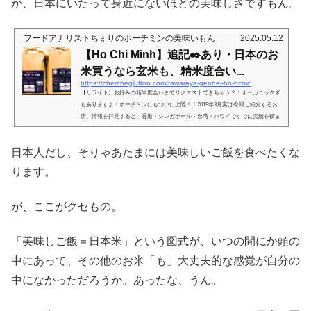
か、日本にいたって身近にないほどの美味しさですもん。
フードアナリストちぇりのホーチミンの美味いもん
2025.05.12
【Ho Chi Minh】追記✒️あり・日本のお
米買うなら玄米も、精米度合い...
https://cheritheglutton.com/tawaraya-genbei-ho-hcmc
【リライト】お好みの精米度合いまでリクエストできちゃう？！オーガニック米
もありますよ！ホーチミンにもついに上陸！！2019年3月実は今回ご紹介するお
店、情報を拝見すると、香港・シンガポール・台湾・ハワイですでに実績を積ま
れていらっしゃるお店なんだそう。海外進出しているお店って、どこかにお店絵
を出したというだけでもすごいなーって思いますが、ルールの違う各国での実績
日本人だし、そりゃあたまには美味しいご飯を食べたくな
があるとなると、また信頼度の種類が変わりますよね。実際、とても良いお店な
のに、海外進出のノウハウがないために残念な運営になってしまうところ...
ります。
が、ここがクセもの。
「美味しご飯＝日本米」という図式が、いつの間にか頭の
中にあって、その他のお米「も」大丈夫的な感覚が自分の
中になかっただろうか。あったな、うん。