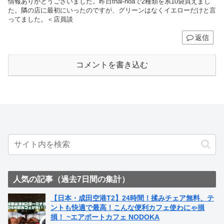
情報ありがとうございました。昨日thai-hoaで2種類を系10袋買えまし
た。隣の店に最初にいったのですが、グリーンはなくイエローだけと言
ってました。＜店員談
返信
コメントを書き込む
人気の記事（過去7日間の集計）
【日本・成田空港T2】24時間！揉みチェア無料、テ
ントも快適で最高！こんな便利カフェ使わにゃ損
損！ ~エアポートカフェ NODOKA