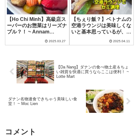
【Ho Chi Minh】高級店ス
【ちぇり飯？】ベトナムの
ーパーのお惣菜はリーズナ
空港ラウンジは美味しくな
ブル？！ ~ Annam
いと基本思っているが、や
Gourmet Market – Grilled
り方次第で…？
2025.03.27
2025.04.11
Vege
【Da Nang】ダナンの食べ物土産＆ちょ
い雑貨を快適に買うならここは便利！ ~
Lotte Mart
ダナン名物連食できちゃう美味しい食
堂！ ~ Moc Lien
コメント