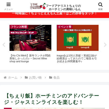
ベトナム・ホーチミンの美味いもんが満載！
フードアナリストちぇりの
ホーチミンの美味いもん
メニュー
検索
一時帰国に！ちょっとええもん土産！はこの赤帯をタッチ！
フランス料理
イベント等
r
【Ho Chi Minh】新年ランチが悶絶
inago会は100人突破！実績記録が
【H

美味しかったの♪ ~ Secret Wine
結構溜まってきたのでご報告＆引
お
shop and lounge
き続きお仲間募集中♪
なに違う
には
Ros
ホーム
お買い物
食品
【ちぇり飯】ホーチミンのアドバンテー
ジ・ジャスミンライスを楽しむ！