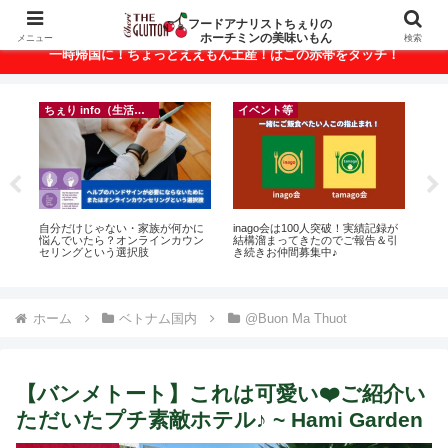
ベトナム・ホーチミンの美味いもんが満載！
フードアナリストちぇりの
ホーチミンの美味いもん
メニュー
検索
一時帰国に！ちょっとええもん土産！はこの赤帯をタッチ！
ント等
ちぇり info（生活情報）
フランス料理
go会は100人突破！実績記録が
【Ho Chi Minh】帰国直前にやって
【Ho Chi Min
溜まってきたのでご報告＆引
おきたい！たった1回の施術でこん
美味しかったの♪ ~ Se
お仲間募集中♪
なに違う？！ ＆帰国時の乾燥対策
shop and lounge
には有効なフェイシャル！ ~
Rosereve
ホーム
ベトナム国内
@Buon Ma Thuot
【バンメトート】これは可愛い❤️ご紹介い
ただいたプチ素敵ホテル♪ ~ Hami Garden