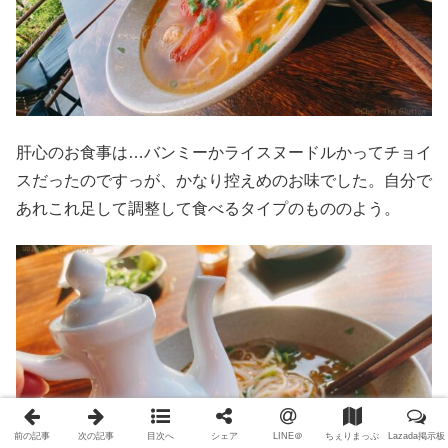
肝心のお食事は…バンミーかライスヌードルかってチョイ
スだったのですっが、かなり控えめのお味でした。自分で
あれこれ足して調整して食べるタイプのもののよう。
前の記事
次の記事
目次へ
シェア
LINE＠
ちぇりまっぷ
Lazada掲示板