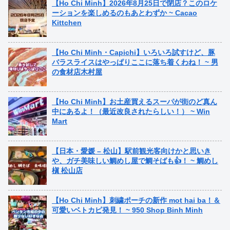
【Ho Chi Minh】2026年8月25日で閉店？このロケ
ーションを楽しめるのもあとわずか ~ Cacao
Kittchen
【Ho Chi Minh・Capichi】いろいろ試すけど、豚
バラスライスはやっぱりここに落ち着くわね！ ~ 男
の食材店木村屋
【Ho Chi Minh】お土産買えるスーパが街のど真ん
中にあるよ！（最近改良されたらしい！） ~ Win
Mart
【日本・愛媛 – 松山】駅前観光客向けかと思いき
や、ガチ美味しい鯛めし屋で鯛そばも👍！ ~ 鯛めし
槇 松山店
【Ho Chi Minh】刺繍ポーチの新作 mot hai ba！＆
可愛いベトカピ発見！ ~ 950 Shop Binh Minh