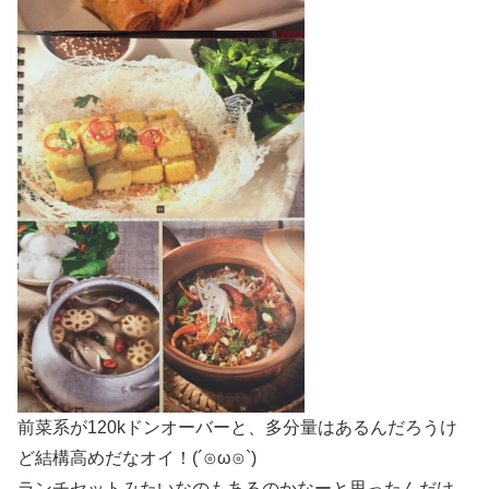
前菜系が120kドンオーバーと、多分量はあるんだろうけ
ど結構高めだなオイ！(´⊙ω⊙`)
ランチセットみたいなのもあるのかなーと思ったんだけ