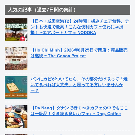
人気の記事（過去7日間の集計）
【日本・成田空港T2】24時間！揉みチェア無料、テ
ントも快適で最高！こんな便利カフェ使わにゃ損
損！ ~エアポートカフェ NODOKA
【Ho Chi Minh】2026年8月25日で閉店：商品販売
は継続 ~ The Cocoa Project
パンにカビがついてたら、その部分だけ取って「焼
いて食べれば大丈夫」と思ってる方はいませんか
ー？
【Da Nang】ダナンで行くべきカフェの中でもここ
は一級品！引き続き良いカフェ♪ ~ Dng. Coffee