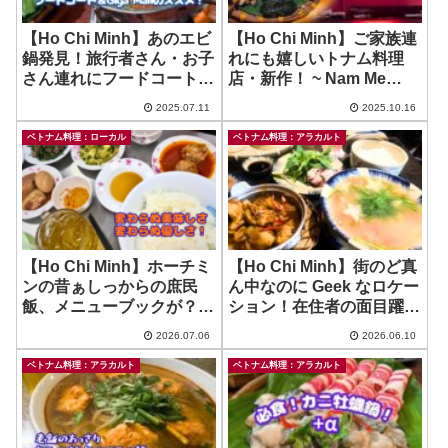
【Ho Chi Minh】あのエビ
【Ho Chi Minh】ご家族連
鍋発見！旅行者さん・お子
れにも嬉しいトナム料理
さん連れにフードコートの
店・新作！ ~ Nam Me
ススメ！ ~ Asiana Food
Saigon
2025.07.11
2025.10.16
Town @ Giga Mall
ベトナム料理：ローカル
ベトナム料理：アラカルト
【Ho Chi Minh】ホーチミ
【Ho Chi Minh】街のど真
ンの昔ぁしっからの庶民
ん中なのに Geek なロケー
飯、メニューブックが？！
ション！在住者の面目躍如
そして優しさ ~ Minh Duc
なベトナム家庭料理のお
2026.07.06
2026.06.10
店！ ~ Com Que Duong
Bau
ベトナム料理：アラカルト
ベトナム料理：アラカルト