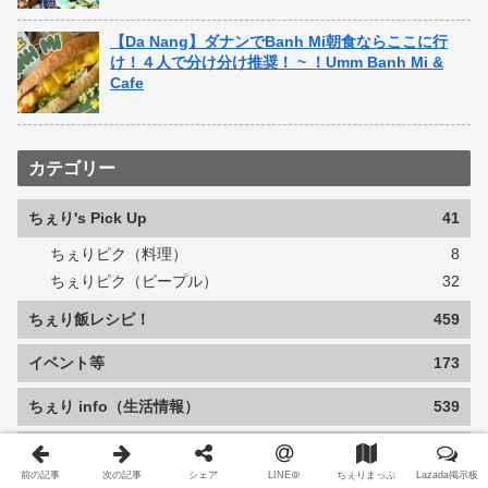
【Da Nang】ダナンでBanh Mi朝食ならここに行
け！４人で分け分け推奨！ ~ ！Umm Banh Mi &
Cafe
カテゴリー
ちぇり's Pick Up
41
ちぇりピク（料理）
8
ちぇりピク（ピープル）
32
ちぇり飯レシピ！
459
イベント等
173
ちぇり info（生活情報）
539
ちぇりの独り言
60
前の記事
次の記事
シェア
LINE＠
ちぇりまっぷ
Lazada掲示板