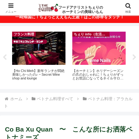
ベトナム・ホーチミンの美味いもんが満載！
フードアナリストちぇりの
ホーチミンの美味いもん
メニュー
検索
一時帰国に！ちょっとええもん土産！はこの赤帯をタッチ！
フランス料理
ちぇり info（生活情報）
ト
【Ho Chi Minh】新年ランチが悶絶
【ホーチミン】ホリデーシーズン
【H
行
美味しかったの♪ ~ Secret Wine
の爪のおしゃれに！ちぇりがずっ
お
~
shop and lounge
とお世話になってるネイルサロン
なに違う
で平日15％OFF！（テト前不適用
には
期間&テト中営業予定追記） ~
Ros
Fame Nail
ホーム
ベトナム料理すべて
ベトナム料理：アラカル
ト
Co Ba Xu Quan 〜 こんな所にお洒落ベ
トナミーズ