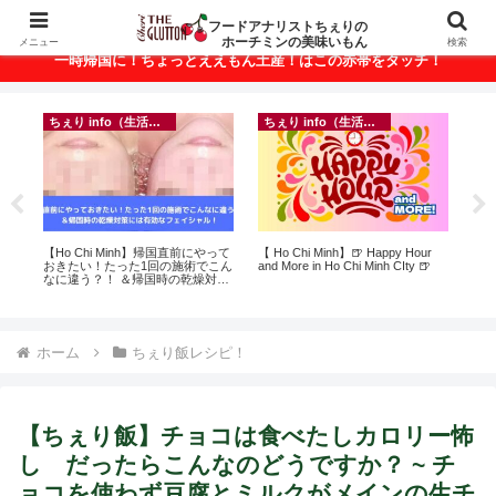
ベトナム・ホーチミンの美味いもんが満載！
フードアナリストちぇりの
ホーチミンの美味いもん
メニュー
検索
一時帰国に！ちょっとええもん土産！はこの赤帯をタッチ！
ちぇり info（生活情報）
ちぇり info（生活情報）
イ
ト
【Ho Chi Minh】帰国直前にやって
【 Ho Chi Minh】🍺 Happy Hour
in
行
おきたい！たった1回の施術でこん
and More in Ho Chi Minh CIty 🍺
結
~
なに違う？！ ＆帰国時の乾燥対策
き続
には有効なフェイシャル！ ~
Rosereve
ホーム
ちぇり飯レシピ！
【ちぇり飯】チョコは食べたしカロリー怖
し だったらこんなのどうですか？ ~ チ
ョコを使わず豆腐とミルクがメインの生チ