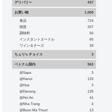
デリバリー
437
お買い物
1,000
食品
724
雑貨
207
調味料
50
インスタントヌードル
65
ワイン＆チーズ
39
ちぇり's チョイス
3
ベトナム国内
563
@Sapa
3
@Hanoi
133
@Hue
3
@Danang
135
@Hoi An
41
@Nha Trang
4
@Buon Ma Thuot
13