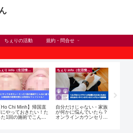
ん
ちぇりの活動
規約・問合せ
ちぇり info（生活情報）
ちぇり info（生活情報）
イベント等
Ho Chi Minh】帰国直
自分だけじゃない・家族
inago
前にやっておきたい！た
が何かに悩んでいたら？
実績記
った1回の施術でこんな
オンラインカウンセリン
きたの
違う？！ ＆帰国時の
グという選択肢
きお仲間
乾燥対策には有効なフェ
シャル！ ~ Rosereve