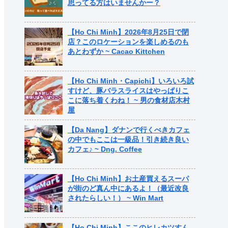
思ってる方はいませんかー？
【Ho Chi Minh】2026年8月25日で閉
店？このロケーションを楽しめるのも
あとわずか ~ Cacao Kittchen
【Ho Chi Minh・Capichi】いろいろ試
すけど、豚バラスライスはやっぱりこ
こに落ち着くわね！ ~ 男の食材店木村
屋
【Da Nang】ダナンで行くべきカフェ
の中でもここは一級品！引き続き良い
カフェ♪ ~ Dng. Coffee
【Ho Chi Minh】お土産買えるスーパ
が街のど真ん中にあるよ！（最近改良
されたらしい！） ~ Win Mart
【Ho Chi Minh】ここのヒレカツすん