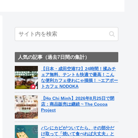
人気の記事（過去7日間の集計）
【日本・成田空港T2】24時間！揉みチ
ェア無料、テントも快適で最高！こん
な便利カフェ使わにゃ損損！ ~エアポー
トカフェ NODOKA
【Ho Chi Minh】2026年8月25日で閉
店：商品販売は継続 ~ The Cocoa
Project
パンにカビがついてたら、その部分だ
け取って「焼いて食べれば大丈夫」と