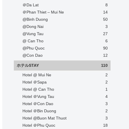
＠Da Lat
8
＠Phan Thiet – Mui Ne
14
@Binh Duong
50
@Dong Nai
3
@Vung Tau
27
@ Can Tho
6
@Phu Quoc
90
@Con Dao
12
ホテルSTAY
110
Hotel @ Mui Ne
2
Hotel ＠Sapa
2
Hotel @ Can Tho
1
Hotel ＠Vung Tau
4
Hotel ＠Con Dao
3
Hotel ＠Bin Duong
2
Hotel @Buon Mat Thuot
3
Hotel ＠Phu Quoc
18