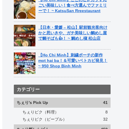
ごい美味しい！食べ方選んでファミリ
ーで！ ~ KatsuSan Rreestaurant
【日本・愛媛 – 松山】駅前観光客向け
かと思いきや、ガチ美味しい鯛めし屋
で鯛そばも👍！ ~ 鯛めし槇 松山店
【Ho Chi Minh】刺繍ポーチの新作
mot hai ba！＆可愛いベトカピ発見！
~ 950 Shop Binh Minh
カテゴリー
ちぇり's Pick Up
41
ちぇりピク（料理）
8
ちぇりピク（ピープル）
32