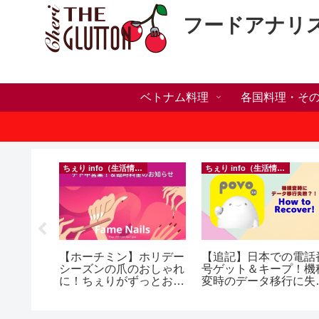
フードアナリ
ベトナム料理
各国料理・そ
ちぇり info（生活情報）
ちぇり info（生活情報）
人突破！
【ホーチミン】ホリデー
【追記】日本での電話
溜まって
シーズンの爪のおしゃれ
号ゲット＆キープ！機
＆引き続
に！ちぇりがずっとお世
変時のデータ移行に失
♪
話になってるネイルサロ
したけど復活できた話
ンで平日15％OFF！
~ povo
（テト前不適用期間&テ