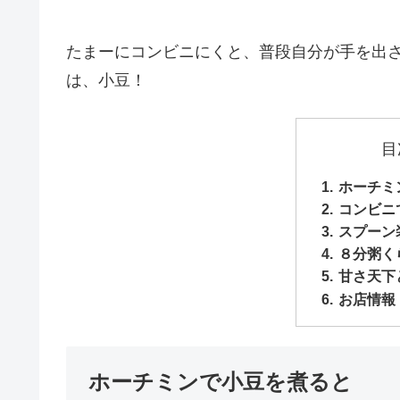
たまーにコンビニにくと、普段自分が手を出さ
は、小豆！
目
ホーチミ
コンビニ
スプーン
８分粥く
甘さ天下
お店情報
ホーチミンで小豆を煮ると