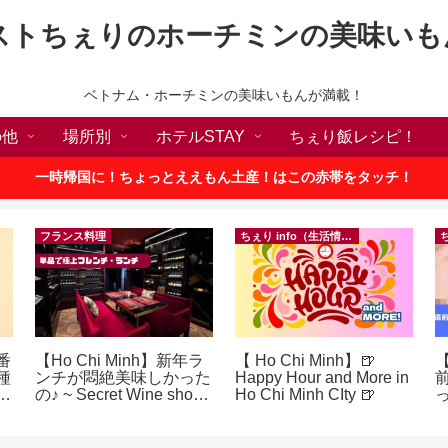
ストちぇりのホーチミンの美味いも
ベトナム・ホーチミンの美味いもんが満載！
の他
場所別
ホテルSTAY
ちぇり飯レシピ！
一時帰国に！ちょっとええもん土産！はこの赤帯をタッチ！
フランス料理
ちぇり info（生活情報）
番
【Ho Chi Minh】新年ラ
【 Ho Chi Minh】🍺
【
種
ンチが悶絶美味しかった
Happy Hour and More in
敗
の♪ ~ Secret Wine shop
Ho Chi Minh CIty 🍺
！
and lounge
に
イ