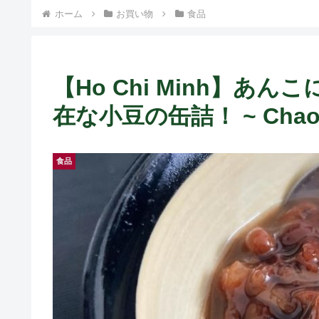
ト中営業予定追記） ~
ホーム
お買い物
食品
Fame Nail
【Ho Chi Minh】
在な小豆の缶詰！ ~ Chao 
食品