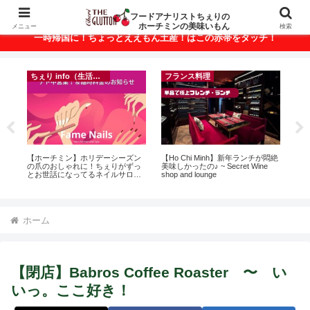
ベトナム・ホーチミンの美味いもんが満載！
フードアナリストちぇりの
ホーチミンの美味いもん
メニュー
検索
一時帰国に！ちょっとええもん土産！はこの赤帯をタッチ！
ちぇり info（生活情報）
フランス料理
録が
【ホーチミン】ホリデーシーズン
【Ho Chi Minh】新年ランチが悶絶
【H
引
の爪のおしゃれに！ちぇりがずっ
美味しかったの♪ ~ Secret Wine
お
とお世話になってるネイルサロン
shop and lounge
なに違う
で平日15％OFF！（テト前不適用
には
期間&テト中営業予定追記） ~
Ros
Fame Nail
ホーム
【閉店】Babros Coffee Roaster 〜 い
いっ。ここ好き！