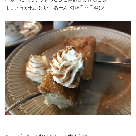
ましょうかね。はい。あーんヾ(＠⌒▽⌒＠)ノ