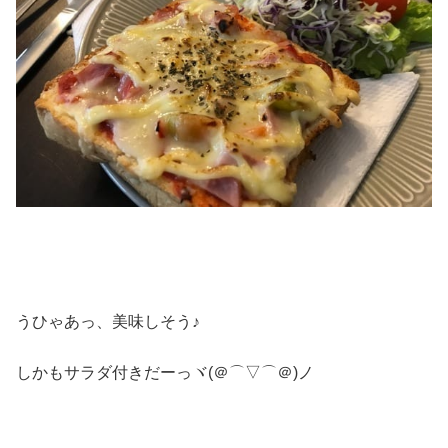
うひゃあっ、美味しそう♪
しかもサラダ付きだーっヾ(＠⌒▽⌒＠)ノ