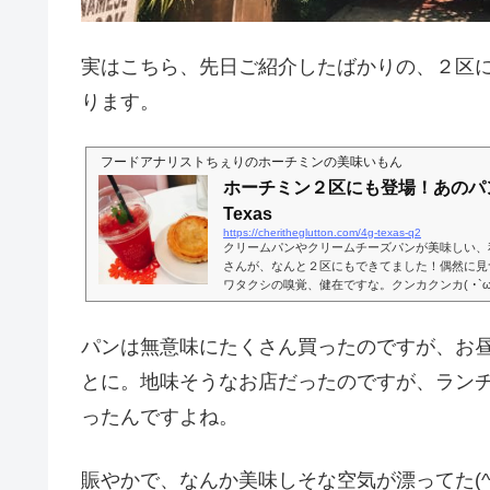
実はこちら、先日ご紹介したばかりの、２区
ります。
フードアナリストちぇりのホーチミンの美味いもん
ホーチミン２区にも登場！あのパン屋
Texas
https://cheritheglutton.com/4g-texas-q2
クリームパンやクリームチーズパンが美味しい、
さんが、なんと２区にもできてました！偶然に見
ワタクシの嗅覚、健在ですな。クンカクンカ( ･`ω
に ２区にちょっと用事があって、何の気なしに出か
Can Huong。Thao Dien より、グググイっ
伸ばさない人もいるかもしれない。しれませんが
パンは無意味にたくさん買ったのですが、お
え！！！こっ、これは我が愛する、４G Texas
つの...
とに。地味そうなお店だったのですが、ラン
ったんですよね。
賑やかで、なんか美味しそな空気が漂ってた(^・