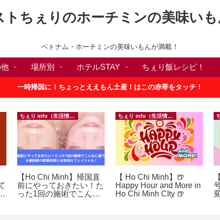
ストちぇりのホーチミンの美味いも
ベトナム・ホーチミンの美味いもんが満載！
の他
場所別
ホテルSTAY
ちぇり飯レシピ！
一時帰国に！ちょっとええもん土産！はこの赤帯をタッチ！
ちぇり info（生活情報）
ちぇり info（生活情報）
【Ho Chi Minh】帰国直
【 Ho Chi Minh】🍺
て
前にやっておきたい！た
Happy Hour and More in
続
った1回の施術でこんな
Ho Chi Minh CIty 🍺
に違う？！ ＆帰国時の
乾燥対策には有効なフェ
~
イシャル！ ~ Rosereve