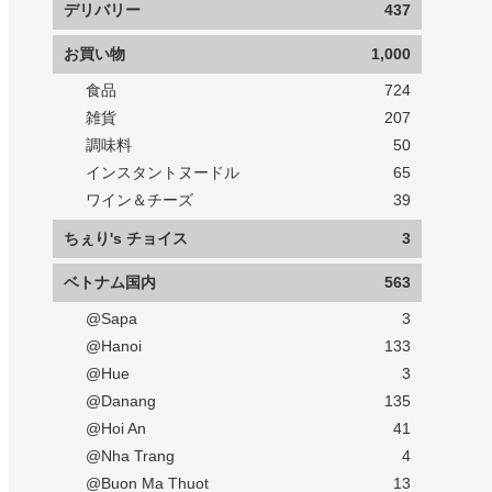
デリバリー
437
お買い物
1,000
食品
724
雑貨
207
調味料
50
インスタントヌードル
65
ワイン＆チーズ
39
ちぇり's チョイス
3
ベトナム国内
563
@Sapa
3
@Hanoi
133
@Hue
3
@Danang
135
@Hoi An
41
@Nha Trang
4
@Buon Ma Thuot
13