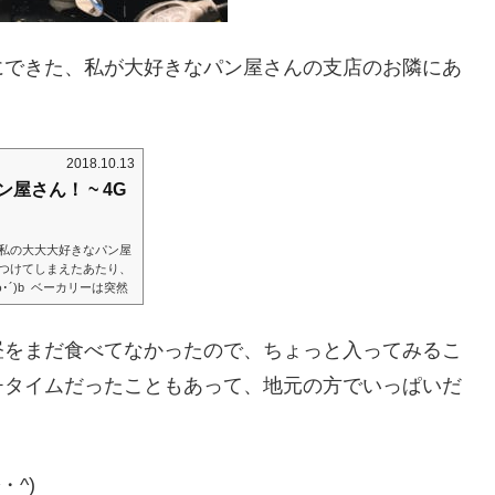
にできた、私が大好きなパン屋さんの支店のお隣にあ
2018.10.13
さん！ ~ 4G
私の大大大好きなパン屋
つけてしまえたあたり、
･´)b ベーカリーは突然
けて行った、Nguyen
と奥にあるので、なかなか足を
…？ えええええええ
昼をまだ食べてなかったので、ちょっと入ってみるこ
さんではないか！！！ い
チタイムだったこともあって、地元の方でいっぱいだ
^)