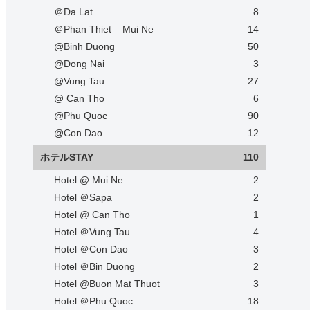
＠Da Lat
8
＠Phan Thiet – Mui Ne
14
@Binh Duong
50
@Dong Nai
3
@Vung Tau
27
@ Can Tho
6
@Phu Quoc
90
@Con Dao
12
ホテルSTAY
110
Hotel @ Mui Ne
2
Hotel ＠Sapa
2
Hotel @ Can Tho
1
Hotel ＠Vung Tau
4
Hotel ＠Con Dao
3
Hotel ＠Bin Duong
2
Hotel @Buon Mat Thuot
3
Hotel ＠Phu Quoc
18