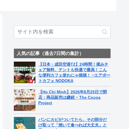
ト中営業予定追記） ~
Fame Nail
人気の記事（過去7日間の集計）
【日本・成田空港T2】24時間！揉みチ
ェア無料、テントも快適で最高！こん
な便利カフェ使わにゃ損損！ ~エアポー
トカフェ NODOKA
【Ho Chi Minh】2026年8月25日で閉
店：商品販売は継続 ~ The Cocoa
Project
パンにカビがついてたら、その部分だ
け取って「焼いて食べれば大丈夫」と