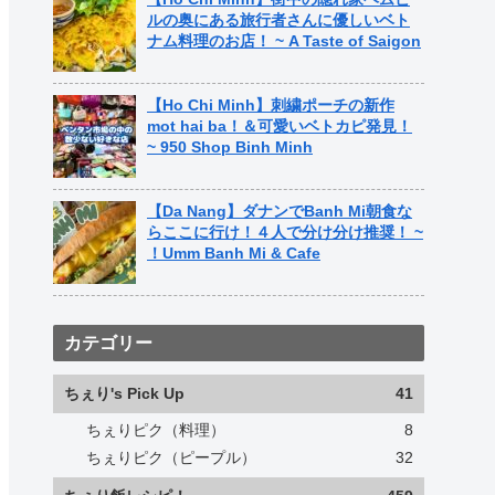
ルの奥にある旅行者さんに優しいベト
ナム料理のお店！ ~ A Taste of Saigon
【Ho Chi Minh】刺繍ポーチの新作
mot hai ba！＆可愛いベトカピ発見！
~ 950 Shop Binh Minh
【Da Nang】ダナンでBanh Mi朝食な
らここに行け！４人で分け分け推奨！ ~
！Umm Banh Mi & Cafe
カテゴリー
ちぇり's Pick Up
41
ちぇりピク（料理）
8
ちぇりピク（ピープル）
32