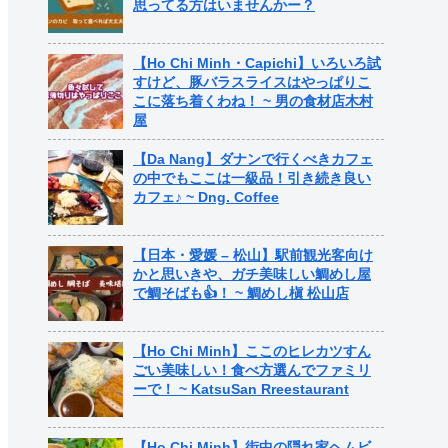
思ってる方はいませんかー？
【Ho Chi Minh・Capichi】いろいろ試
すけど、豚バラスライスはやっぱりこ
こに落ち着くわね！ ~ 男の食材店木村
屋
【Da Nang】ダナンで行くべきカフェ
の中でもここは一級品！引き続き良い
カフェ♪ ~ Dng. Coffee
【日本・愛媛 – 松山】駅前観光客向け
かと思いきや、ガチ美味しい鯛めし屋
で鯛そばも👍！ ~ 鯛めし槇 松山店
【Ho Chi Minh】ここのヒレカツすん
ごい美味しい！食べ方選んでファミリ
ーで！ ~ KatsuSan Rreestaurant
【Ho Chi Minh】街中の隠れ家ヘムビ