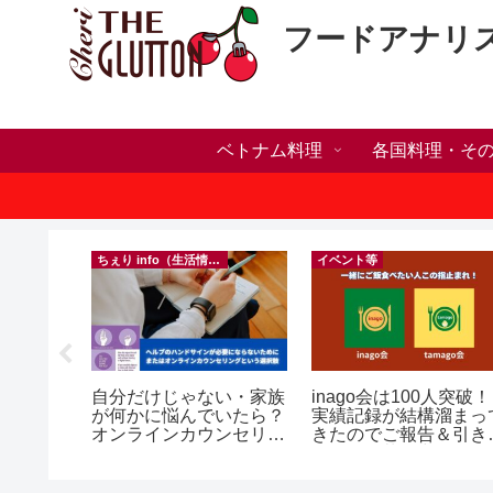
フードアナリ
ベトナム料理
各国料理・そ
ちぇり info（生活情報）
イベント等
h】新年ラ
自分だけじゃない・家族
inago会は100人突破！
しかった
が何かに悩んでいたら？
実績記録が結構溜まっ
ne shop
オンラインカウンセリン
きたのでご報告＆引き
グという選択肢
きお仲間募集中♪