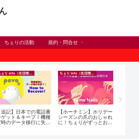
ん
ちぇりの活動
規約・問合せ
ちぇり info（生活情報）
ちぇり info（生活情報）
フランス料
【追記】日本での電話番
【ホーチミン】ホリデー
【Ho C
号ゲット＆キープ！機種
シーズンの爪のおしゃれ
ンチが
変時のデータ移行に失敗
に！ちぇりがずっとお世
の♪ ~ Se
したけど復活できた話！
話になってるネイルサロ
and lou
 povo
ンで平日15％OFF！
（テト前不適用期間&テ