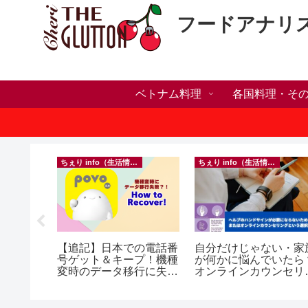
フードアナリ
ベトナム料理
各国料理・そ
ちぇり info（生活情報）
ちぇり info（生活情報）
人突破！
【追記】日本での電話番
自分だけじゃない・家
溜まって
号ゲット＆キープ！機種
が何かに悩んでいたら
＆引き続
変時のデータ移行に失敗
オンラインカウンセリ
♪
したけど復活できた話！
グという選択肢
~ povo