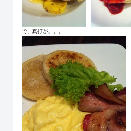
で、真打が。。。