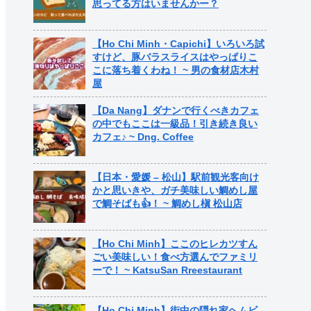
思ってる方はいませんかー？
【Ho Chi Minh・Capichi】いろいろ試
すけど、豚バラスライスはやっぱりこ
こに落ち着くわね！ ~ 男の食材店木村
屋
【Da Nang】ダナンで行くべきカフェ
の中でもここは一級品！引き続き良い
カフェ♪ ~ Dng. Coffee
【日本・愛媛 – 松山】駅前観光客向け
かと思いきや、ガチ美味しい鯛めし屋
で鯛そばも👍！ ~ 鯛めし槇 松山店
【Ho Chi Minh】ここのヒレカツすん
ごい美味しい！食べ方選んでファミリ
ーで！ ~ KatsuSan Rreestaurant
【Ho Chi Minh】街中の隠れ家ヘムビ