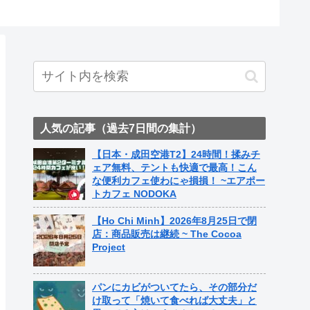
人気の記事（過去7日間の集計）
【日本・成田空港T2】24時間！揉みチ
ェア無料、テントも快適で最高！こん
な便利カフェ使わにゃ損損！ ~エアポー
トカフェ NODOKA
【Ho Chi Minh】2026年8月25日で閉
店：商品販売は継続 ~ The Cocoa
Project
パンにカビがついてたら、その部分だ
け取って「焼いて食べれば大丈夫」と