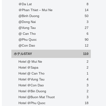
＠Da Lat
8
＠Phan Thiet – Mui Ne
14
@Binh Duong
50
@Dong Nai
3
@Vung Tau
27
@ Can Tho
6
@Phu Quoc
90
@Con Dao
12
ホテルSTAY
110
Hotel @ Mui Ne
2
Hotel ＠Sapa
2
Hotel @ Can Tho
1
Hotel ＠Vung Tau
4
Hotel ＠Con Dao
3
Hotel ＠Bin Duong
2
Hotel @Buon Mat Thuot
3
Hotel ＠Phu Quoc
18