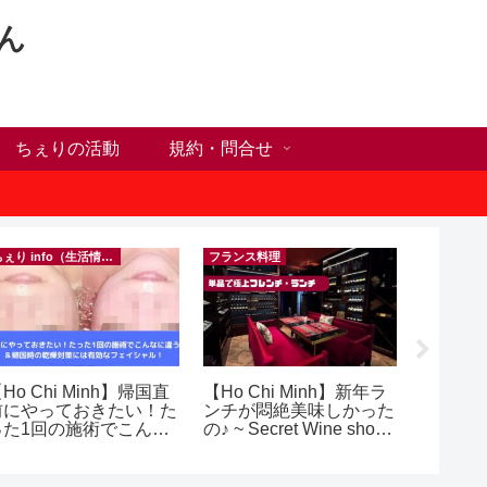
ん
ちぇりの活動
規約・問合せ
ちぇり info（生活情報）
フランス料理
イベント等
Ho Chi Minh】帰国直
【Ho Chi Minh】新年ラ
inago
前にやっておきたい！た
ンチが悶絶美味しかった
実績記
った1回の施術でこんな
の♪ ~ Secret Wine shop
きたの
違う？！ ＆帰国時の
and lounge
きお仲間
乾燥対策には有効なフェ
シャル！ ~ Rosereve