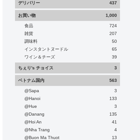
デリバリー
437
お買い物
1,000
食品
724
雑貨
207
調味料
50
インスタントヌードル
65
ワイン＆チーズ
39
ちぇり's チョイス
3
ベトナム国内
563
@Sapa
3
@Hanoi
133
@Hue
3
@Danang
135
@Hoi An
41
@Nha Trang
4
@Buon Ma Thuot
13