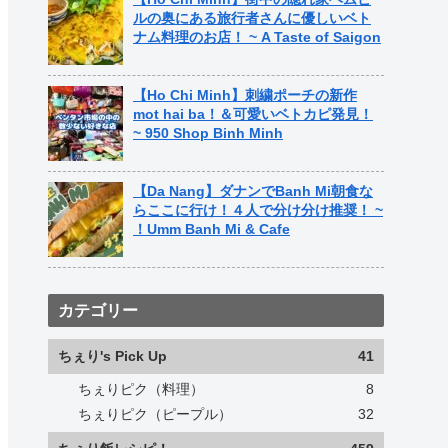
ルの奥にある旅行者さんに優しいベト
ナム料理のお店！ ~ A Taste of Saigon
【Ho Chi Minh】刺繍ポーチの新作
mot hai ba！＆可愛いベトカピ発見！
~ 950 Shop Binh Minh
【Da Nang】ダナンでBanh Mi朝食な
らここに行け！４人で分け分け推奨！ ~
！Umm Banh Mi & Cafe
カテゴリー
ちぇり's Pick Up
41
ちぇりピク（料理）
8
ちぇりピク（ピープル）
32