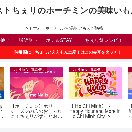
ストちぇりのホーチミンの美味いも
ベトナム・ホーチミンの美味いもんが満載！
の他
場所別
ホテルSTAY
ちぇり飯レシピ！
一時帰国に！ちょっとええもん土産！はこの赤帯をタッチ！
ちぇり info（生活情報）
ちぇり info（生活情報）
族
【ホーチミン】ホリデー
【 Ho Chi Minh】🍺
【
？
シーズンの爪のおしゃれ
Happy Hour and More in
ン
に！ちぇりがずっとお世
Ho Chi Minh CIty 🍺
話になってるネイルサロ
に
ンで平日15％OFF！
（テト前不適用期間&テ
イ