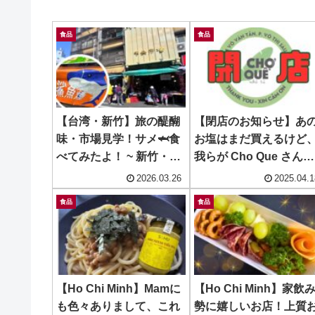
食品
食品
【台湾・新竹】旅の醍醐
【閉店のお知らせ】あ
味・市場見学！サメ🦈食
お塩はまだ買えるけど
べてみたよ！ ~ 新竹・中
我らが Cho Que さん、
央市場
閉店です！
2026.03.26
2025.04.1
食品
食品
【Ho Chi Minh】Mamに
【Ho Chi Minh】家飲
も色々ありまして、これ
勢に嬉しいお店！上質