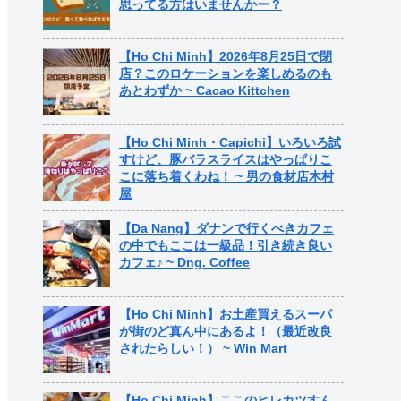
思ってる方はいませんかー？
【Ho Chi Minh】2026年8月25日で閉
店？このロケーションを楽しめるのも
あとわずか ~ Cacao Kittchen
【Ho Chi Minh・Capichi】いろいろ試
すけど、豚バラスライスはやっぱりこ
こに落ち着くわね！ ~ 男の食材店木村
屋
【Da Nang】ダナンで行くべきカフェ
の中でもここは一級品！引き続き良い
カフェ♪ ~ Dng. Coffee
【Ho Chi Minh】お土産買えるスーパ
が街のど真ん中にあるよ！（最近改良
されたらしい！） ~ Win Mart
【Ho Chi Minh】ここのヒレカツすん