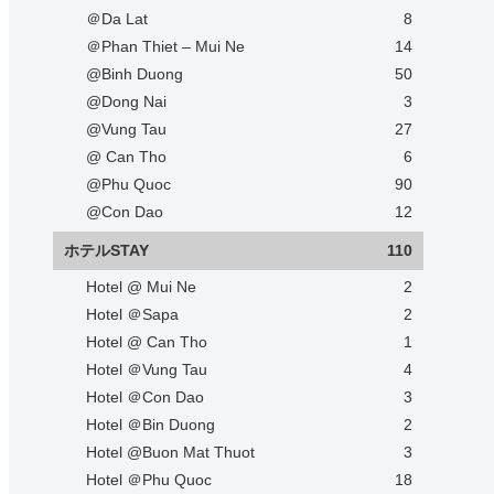
＠Da Lat
8
＠Phan Thiet – Mui Ne
14
@Binh Duong
50
@Dong Nai
3
@Vung Tau
27
@ Can Tho
6
@Phu Quoc
90
@Con Dao
12
ホテルSTAY
110
Hotel @ Mui Ne
2
Hotel ＠Sapa
2
Hotel @ Can Tho
1
Hotel ＠Vung Tau
4
Hotel ＠Con Dao
3
Hotel ＠Bin Duong
2
Hotel @Buon Mat Thuot
3
Hotel ＠Phu Quoc
18