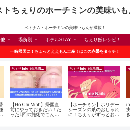
ストちぇりのホーチミンの美味いも
ベトナム・ホーチミンの美味いもんが満載！
の他
場所別
ホテルSTAY
ちぇり飯レシピ！
一時帰国に！ちょっとええもん土産！はこの赤帯をタッチ！
ちぇり info（生活情報）
ちぇり info（生活情報）
番
【Ho Chi Minh】帰国直
【ホーチミン】ホリデー
i
種
前にやっておきたい！た
シーズンの爪のおしゃれ
敗
った1回の施術でこんな
に！ちぇりがずっとお世
！
に違う？！ ＆帰国時の
話になってるネイルサロ
乾燥対策には有効なフェ
ンで平日15％OFF！
イシャル！ ~ Rosereve
（テト前不適用期間&テ