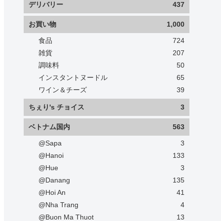
デリバリー
437
お買い物
1,000
食品
724
雑貨
207
調味料
50
インスタントヌードル
65
ワイン＆チーズ
39
ちぇり's チョイス
3
ベトナム国内
563
@Sapa
3
@Hanoi
133
@Hue
3
@Danang
135
@Hoi An
41
@Nha Trang
4
@Buon Ma Thuot
13