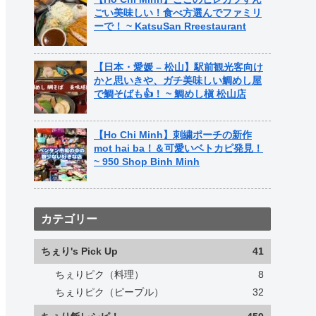
ごい美味しい！食べ方選んでファミリ
ーで！ ~ KatsuSan Rreestaurant
【日本・愛媛 – 松山】駅前観光客向け
かと思いきや、ガチ美味しい鯛めし屋
で鯛そばも👍！ ~ 鯛めし槇 松山店
【Ho Chi Minh】刺繍ポーチの新作
mot hai ba！＆可愛いベトカピ発見！
~ 950 Shop Binh Minh
カテゴリー
ちぇり's Pick Up
41
ちぇりピク（料理）
8
ちぇりピク（ピープル）
32