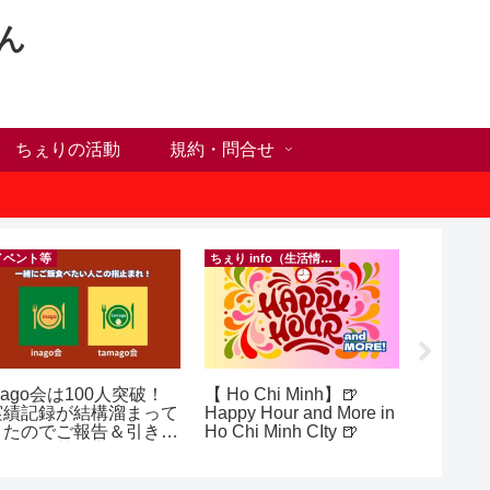
ん
ちぇりの活動
規約・問合せ
イベント等
ちぇり info（生活情報）
フランス料
nago会は100人突破！
【 Ho Chi Minh】🍺
【Ho C
実績記録が結構溜まって
Happy Hour and More in
ンチが
きたのでご報告＆引き続
Ho Chi Minh CIty 🍺
の♪ ~ Se
きお仲間募集中♪
and lou