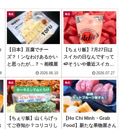
食品
食品
の
【日本】豆腐でチー
【ちぇり飯】7月27日は
、
ズ？！ンなわけあるかい
スイカの日なんですって
と思ったが…？ ~ 相模屋
🍉そういや最近スイカ凍
らせてます🍉
8
2026.06.10
2026.07.27
食品
食品
み
【ちぇり飯】山くらげっ
【Ho Chi Minh・Grab
お
てご存知か？コリコリし
Food】新たな果物屋さん