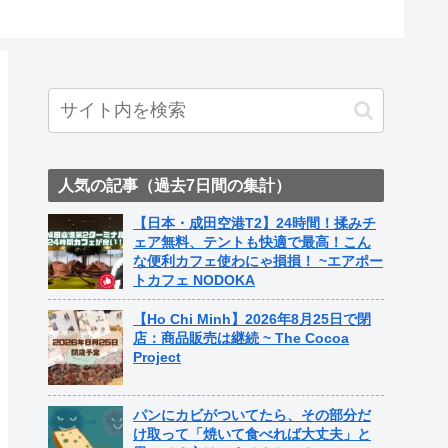
人気の記事（過去7日間の集計）
【日本・成田空港T2】24時間！揉みチ
ェア無料、テントも快適で最高！こん
な便利カフェ使わにゃ損損！ ~エアポー
トカフェ NODOKA
【Ho Chi Minh】2026年8月25日で閉
店：商品販売は継続 ~ The Cocoa
Project
パンにカビがついてたら、その部分だ
け取って「焼いて食べれば大丈夫」と