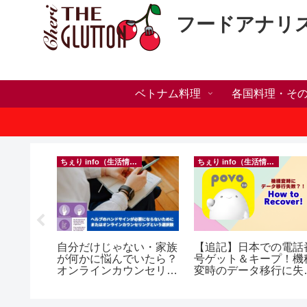
フードアナリ
ベトナム料理
各国料理・そ
ちぇり info（生活情報）
ちぇり info（生活情報）
h】新年ラ
自分だけじゃない・家族
【追記】日本での電話
しかった
が何かに悩んでいたら？
号ゲット＆キープ！機
ne shop
オンラインカウンセリン
変時のデータ移行に失
グという選択肢
したけど復活できた話
~ povo