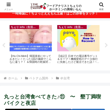
ベトナム・ホーチミンの美味いもんが満載！
フードアナリストちぇりの
ホーチミンの美味いもん
メニュー
検索
一時帰国に！ちょっとええもん土産！はこの赤帯をタッチ！
ちぇり info（生活情報）
ちぇり info（生活情報）
イ
r
【Ho Chi Minh】帰国直前にやって
【追記】日本での電話番号ゲット
in

おきたい！たった1回の施術でこん
＆キープ！機種変時のデータ移行
結
なに違う？！ ＆帰国時の乾燥対策
に失敗したけど復活できた話！~
き続
には有効なフェイシャル！ ~
povo
Rosereve
ホーム
ベトナム国外
＠台湾
丸っと台湾食べてきた♪⑪ 〜 墾丁満喫
バイクと夜店