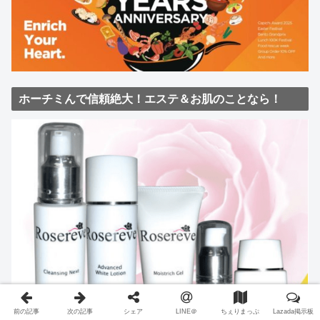
ホーチミんで信頼絶大！エステ＆お肌のことなら！
前の記事
次の記事
シェア
LINE＠
ちぇりまっぷ
Lazada掲示板