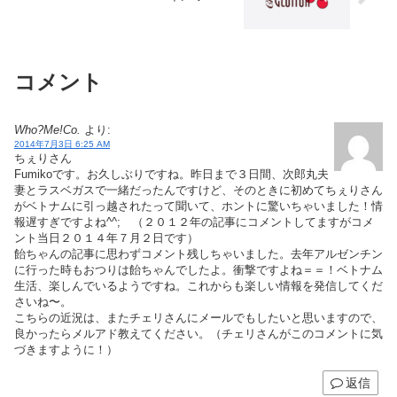
コメント
Who?Me!Co.
より:
2014年7月3日 6:25 AM
ちぇりさん
Fumikoです。お久しぶりですね。昨日まで３日間、次郎丸夫
妻とラスベガスで一緒だったんですけど、そのときに初めてちぇりさん
がベトナムに引っ越されたって聞いて、ホントに驚いちゃいました！情
報遅すぎですよね^^; （２０１２年の記事にコメントしてますがコメ
ント当日２０１４年７月２日です）
飴ちゃんの記事に思わずコメント残しちゃいました。去年アルゼンチン
に行った時もおつりは飴ちゃんでしたよ。衝撃ですよね＝＝！ベトナム
生活、楽しんでいるようですね。これからも楽しい情報を発信してくだ
さいね〜。
こちらの近況は、またチェリさんにメールでもしたいと思いますので、
良かったらメルアド教えてください。（チェリさんがこのコメントに気
づきますように！）
返信