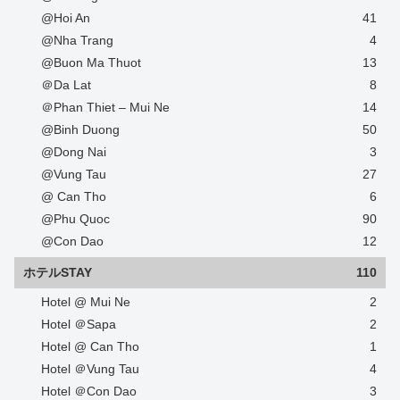
@Hoi An
41
@Nha Trang
4
@Buon Ma Thuot
13
＠Da Lat
8
＠Phan Thiet – Mui Ne
14
@Binh Duong
50
@Dong Nai
3
@Vung Tau
27
@ Can Tho
6
@Phu Quoc
90
@Con Dao
12
ホテルSTAY
110
Hotel @ Mui Ne
2
Hotel ＠Sapa
2
Hotel @ Can Tho
1
Hotel ＠Vung Tau
4
Hotel ＠Con Dao
3