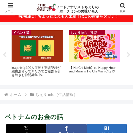
ベトナム・ホーチミンの美味いもんが満載！
フードアナリストちぇりの
ホーチミンの美味いもん
メニュー
検索
一時帰国に！ちょっとええもん土産！はこの赤帯をタッチ！
イベント等
ちぇり info（生活情報）
ン
inago会は100人突破！実績記録が
【 Ho Chi Minh】🍺 Happy Hour
【H
っ
結構溜まってきたのでご報告＆引
and More in Ho Chi Minh CIty 🍺
お
ン
き続きお仲間募集中♪
なに違う
適用
には
Ros
ホーム
ちぇり info（生活情報）
ベトナムのお金の話