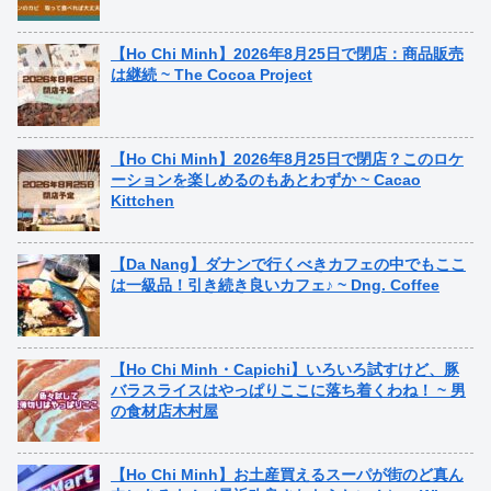
【Ho Chi Minh】2026年8月25日で閉店：商品販売
は継続 ~ The Cocoa Project
【Ho Chi Minh】2026年8月25日で閉店？このロケ
ーションを楽しめるのもあとわずか ~ Cacao
Kittchen
【Da Nang】ダナンで行くべきカフェの中でもここ
は一級品！引き続き良いカフェ♪ ~ Dng. Coffee
【Ho Chi Minh・Capichi】いろいろ試すけど、豚
バラスライスはやっぱりここに落ち着くわね！ ~ 男
の食材店木村屋
【Ho Chi Minh】お土産買えるスーパが街のど真ん