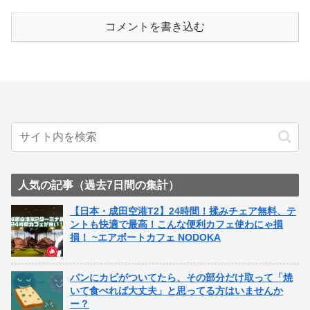
コメントを書き込む
人気の記事（過去7日間の集計）
【日本・成田空港T2】24時間！揉みチェア無料、テ
ントも快適で最高！こんな便利カフェ使わにゃ損
損！ ~エアポートカフェ NODOKA
パンにカビがついてたら、その部分だけ取って「焼
いて食べれば大丈夫」と思ってる方はいませんか
ー？