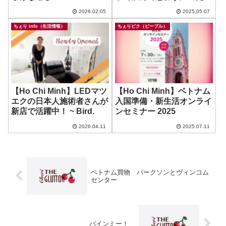
Car Renatl
よ！
2026.02.05
2025.05.07
ちぇり info（生活情報）
ちぇりピク（ピープル）
【Ho Chi Minh】LEDマツ
【Ho Chi Minh】ベトナム
エクの日本人施術者さんが
入国準備・新生活オンライ
新店で活躍中！ ~ Bird.
ンセミナー 2025
2026.04.11
2025.07.11
ベトナム買物 パークソンとヴィンコム
センター
バインミー！