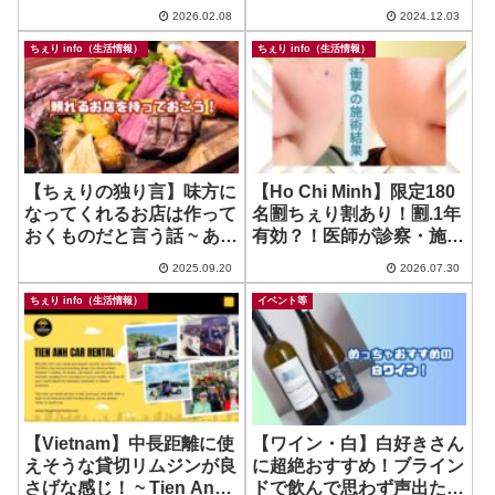
様子？
紹介で初回半額
2026.02.08
2024.12.03
ちぇり info（生活情報）
ちぇり info（生活情報）
【ちぇりの独り言】味方に
【Ho Chi Minh】限定180
なってくれるお店は作って
名🈹ちぇり割あり！🈹.1年
おくものだと言う話 ~ あり
有効？！医師が診察・施術
がとう IL CORDA
するガチのリフトアップ！
2025.09.20
2026.07.30
~ ROSEREVE
ちぇり info（生活情報）
イベント等
【Vietnam】中長距離に使
【ワイン・白】白好きさん
えそうな貸切リムジンが良
に超絶おすすめ！ブライン
さげな感じ！ ~ Tien Anh
ドで飲んで思わず声出た