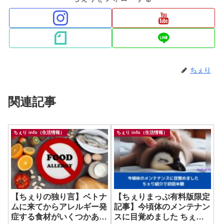
ちぇり
関連記事
ちぇり info（生活情報）
ちぇり info（生活情報）
【ちぇりの独り言】ベトナ
【ちぇりまっぷ有料版限定
ムに来てからアレルギー発
記事】今頃体のメンテナン
症する食材がいくつかある
スに目覚めました ちぇり