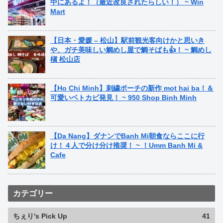
中にあるよ！（最近改良されたらしい！） ~ Win
Mart
【日本・愛媛 – 松山】駅前観光客向けかと思いき
や、ガチ美味しい鯛めし屋で鯛そばも👍！ ~ 鯛めし
槇 松山店
【Ho Chi Minh】刺繍ポーチの新作 mot hai ba！＆
可愛いベトカピ発見！ ~ 950 Shop Binh Minh
【Da Nang】ダナンでBanh Mi朝食ならここに行
け！４人で分け分け推奨！ ~ ！Umm Banh Mi &
Cafe
カテゴリー
ちぇり's Pick Up
41