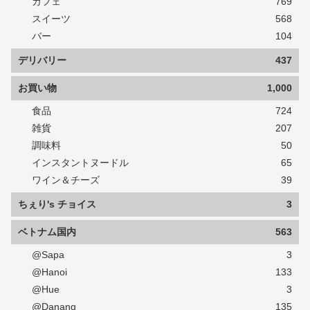
カフェ
769
スイーツ
568
バー
104
デリバリー
437
お買い物
1,000
食品
724
雑貨
207
調味料
50
インスタントヌードル
65
ワイン＆チーズ
39
ちぇり's チョイス
3
ベトナム国内
563
@Sapa
3
@Hanoi
133
@Hue
3
@Danang
135