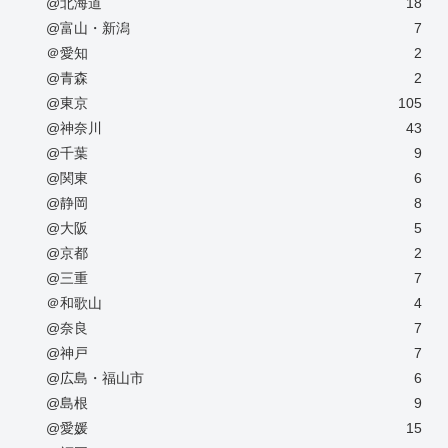
@北海道
18
@富山・新潟
7
＠愛知
2
@青森
2
@東京
105
@神奈川
43
@千葉
9
@関東
6
@静岡
8
@大阪
5
@京都
2
@三重
7
＠和歌山
4
@奈良
7
@神戸
7
@広島・福山市
6
@島根
9
@愛媛
15