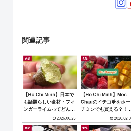
関連記事
食品
食品
【Ho Chi Minh】日本で
【Ho Chi Minh】Moc
も話題らしい食材・フィ
Chauのイチゴ🍓をホー
ンガーライムってどんな
チミンでも買える？！ 
もの？ ~ Finger Lime
Mr.Mango
2026.06.25
2026.02.0
食品
食品