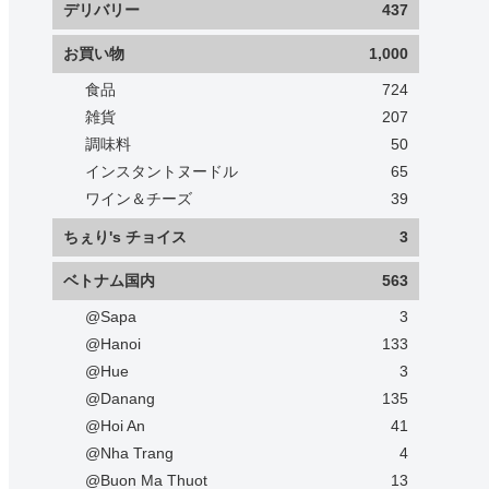
デリバリー
437
お買い物
1,000
食品
724
雑貨
207
調味料
50
インスタントヌードル
65
ワイン＆チーズ
39
ちぇり's チョイス
3
ベトナム国内
563
@Sapa
3
@Hanoi
133
@Hue
3
@Danang
135
@Hoi An
41
@Nha Trang
4
@Buon Ma Thuot
13