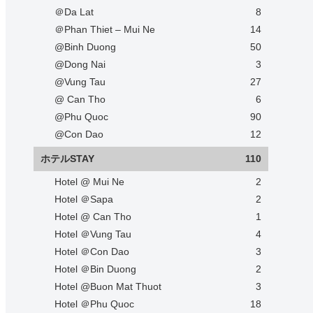
＠Da Lat
8
＠Phan Thiet – Mui Ne
14
@Binh Duong
50
@Dong Nai
3
@Vung Tau
27
@ Can Tho
6
@Phu Quoc
90
@Con Dao
12
ホテルSTAY
110
Hotel @ Mui Ne
2
Hotel ＠Sapa
2
Hotel @ Can Tho
1
Hotel ＠Vung Tau
4
Hotel ＠Con Dao
3
Hotel ＠Bin Duong
2
Hotel @Buon Mat Thuot
3
Hotel ＠Phu Quoc
18