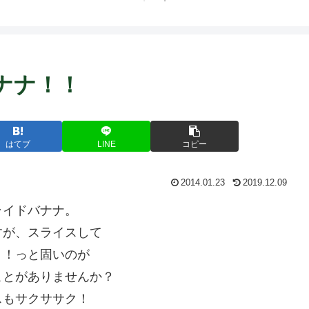
ト中営業予定追記） ~
Fame Nail
ナナ！！
はてブ
LINE
コピー
2014.01.23
2019.12.09
ライドバナナ。
すが、スライスして
！！っと固いのが
ことがありませんか？
スもサクササク！