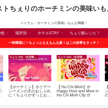
ストちぇりのホーチミンの美味いも
ベトナム・ホーチミンの美味いもんが満載！
の他
場所別
ホテルSTAY
ちぇり飯レシピ！
一時帰国に！ちょっとええもん土産！はこの赤帯をタッチ！
ちぇり info（生活情報）
ちぇり info（生活情報）
直
【ホーチミン】ホリデー
【 Ho Chi Minh】🍺
【
た
シーズンの爪のおしゃれ
Happy Hour and More in
な
に！ちぇりがずっとお世
Ho Chi Minh CIty 🍺
の
話になってるネイルサロ
a
ェ
ンで平日15％OFF！
e
（テト前不適用期間&テ