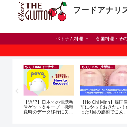
フードアナリ
ベトナム料理
各国料理・そ
ちぇり info（生活情報）
ちぇり info（生活情報）
人突破！
【追記】日本での電話番
【Ho Chi Minh】帰国
溜まって
号ゲット＆キープ！機種
前にやっておきたい！
＆引き続
変時のデータ移行に失敗
った1回の施術でこん
♪
したけど復活できた話！
に違う？！ ＆帰国時の
~ povo
乾燥対策には有効なフ
イシャル！ ~ Roserev