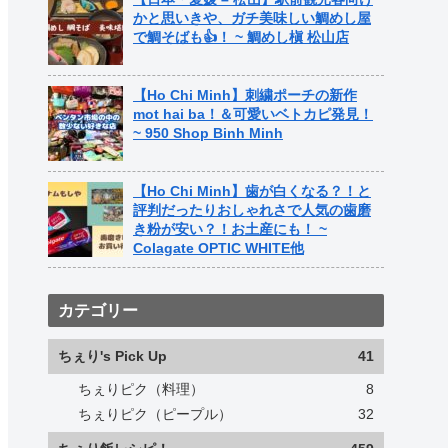
かと思いきや、ガチ美味しい鯛めし屋
で鯛そばも👍！ ~ 鯛めし槇 松山店
【Ho Chi Minh】刺繍ポーチの新作
mot hai ba！＆可愛いベトカピ発見！
~ 950 Shop Binh Minh
【Ho Chi Minh】歯が白くなる？！と
評判だったりおしゃれさで人気の歯磨
き粉が安い？！お土産にも！ ~
Colagate OPTIC WHITE他
カテゴリー
ちぇり's Pick Up
41
ちぇりピク（料理）
8
ちぇりピク（ピープル）
32