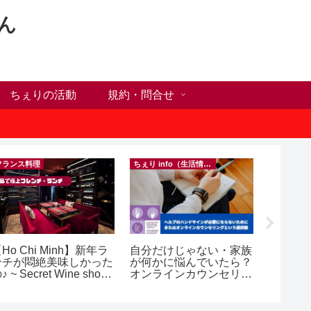
ん
ちぇりの活動
規約・問合せ
フランス料理
ちぇり info（生活情報）
イベント等
Ho Chi Minh】新年ラ
自分だけじゃない・家族
inago
ンチが悶絶美味しかった
が何かに悩んでいたら？
実績記
♪ ~ Secret Wine shop
オンラインカウンセリン
きたの
nd lounge
グという選択肢
きお仲間