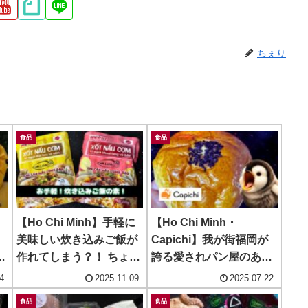
ちぇり
食品
食品
【Ho Chi Minh】手軽に
【Ho Chi Minh・
美味しい炊き込みご飯が
Capichi】我が街福岡が
~
作れてしまう？！ ちょい
誇る愛されパン屋のあん
足ししたら更にウマウ
ぱん美味いよ！ ~ リョ
4
2025.11.09
2025.07.22
マ！~ Nisshin Seifun
ーユーパン Ryoyu
食品
食品