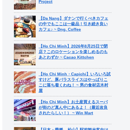
Project
【Da Nang】ダナンで行くべきカフェ
の中でもここは一級品！引き続き良い
カフェ♪ ~ Dng. Coffee
【Ho Chi Minh】2026年8月25日で閉
店？このロケーションを楽しめるのも
あとわずか ~ Cacao Kittchen
【Ho Chi Minh・Capichi】いろいろ試
すけど、豚バラスライスはやっぱりこ
こに落ち着くわね！ ~ 男の食材店木村
屋
【Ho Chi Minh】お土産買えるスーパ
が街のど真ん中にあるよ！（最近改良
されたらしい！） ~ Win Mart
【日本・愛媛 – 松山】駅前観光客向け