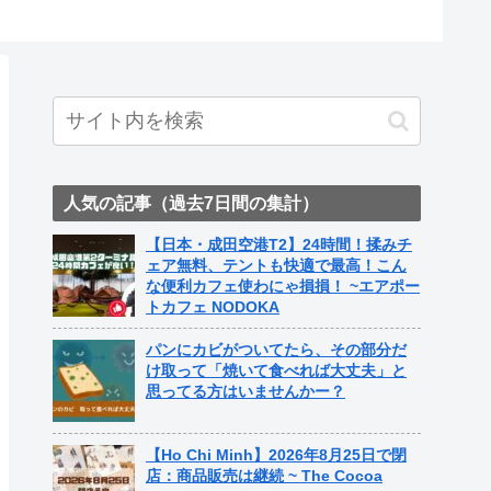
人気の記事（過去7日間の集計）
【日本・成田空港T2】24時間！揉みチ
ェア無料、テントも快適で最高！こん
な便利カフェ使わにゃ損損！ ~エアポー
トカフェ NODOKA
パンにカビがついてたら、その部分だ
け取って「焼いて食べれば大丈夫」と
思ってる方はいませんかー？
【Ho Chi Minh】2026年8月25日で閉
店：商品販売は継続 ~ The Cocoa