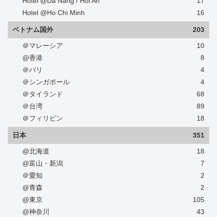
Hotel @Da Nang / Hoi An
17
Hotel @Ho Chi Minh
16
ベトナム国外
203
＠マレーシア
10
@香港
8
＠バリ
4
＠シンガポール
4
＠タイランド
68
＠台湾
89
＠フィリピン
18
日本
351
@北海道
18
@富山・新潟
7
＠愛知
2
@青森
2
@東京
105
@神奈川
43