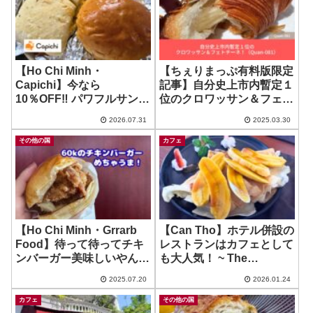
【Ho Chi Minh・
【ちぇりまっぷ有料版限定
Capichi】今なら
記事】自分史上市内暫定１
10％OFF‼️ パワフルサンド
位のクロワッサン＆フェト
イッチのお店！ ~ Big
チーネ！（Quan）
2026.07.31
2025.03.30
Boss Bistro
その他の国
カフェ
【Ho Chi Minh・Grrarb
【Can Tho】ホテル併設の
Food】待って待ってチキ
レストランはカフェとして
ンバーガー美味しいやん！
も大人気！ ~ The
推し！ ~ Burger the Ox
Lighthouse Restaurant
2025.07.20
2026.01.24
Shack
カフェ
その他の国