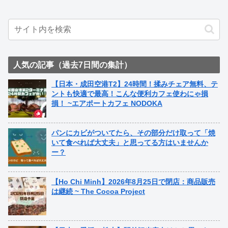
人気の記事（過去7日間の集計）
【日本・成田空港T2】24時間！揉みチェア無料、テ
ントも快適で最高！こんな便利カフェ使わにゃ損
損！ ~エアポートカフェ NODOKA
パンにカビがついてたら、その部分だけ取って「焼
いて食べれば大丈夫」と思ってる方はいませんか
ー？
【Ho Chi Minh】2026年8月25日で閉店：商品販売
は継続 ~ The Cocoa Project