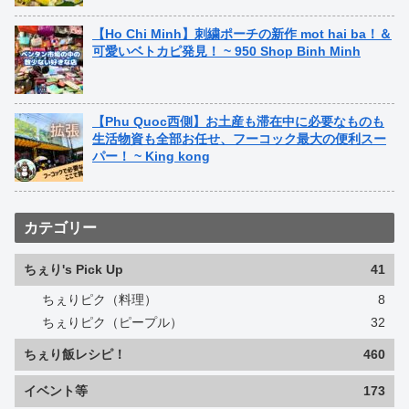
【Ho Chi Minh】刺繍ポーチの新作 mot hai ba！＆
可愛いベトカピ発見！ ~ 950 Shop Binh Minh
【Phu Quoc西側】お土産も滞在中に必要なものも
生活物資も全部お任せ、フーコック最大の便利スー
パー！ ~ King kong
カテゴリー
ちぇり's Pick Up
41
ちぇりピク（料理）
8
ちぇりピク（ピープル）
32
ちぇり飯レシピ！
460
イベント等
173