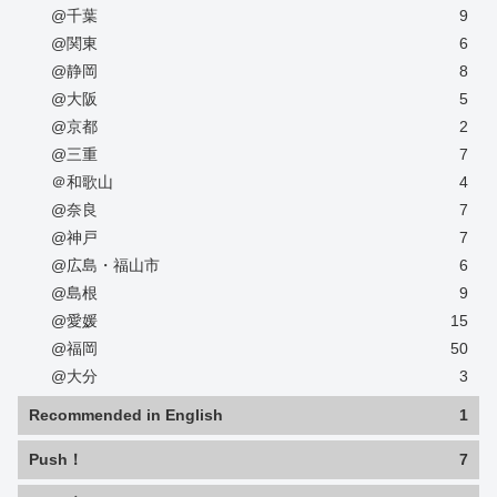
@千葉
9
@関東
6
@静岡
8
@大阪
5
@京都
2
@三重
7
＠和歌山
4
@奈良
7
@神戸
7
@広島・福山市
6
@島根
9
@愛媛
15
@福岡
50
@大分
3
Recommended in English
1
Push！
7