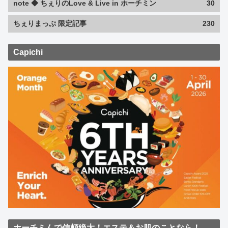
note ◆ ちぇりのLove & Live in ホーチミン
30
ちぇりまっぷ 限定記事
230
Capichi
ホーチミんで信頼絶大！エステ＆お肌のことなら！