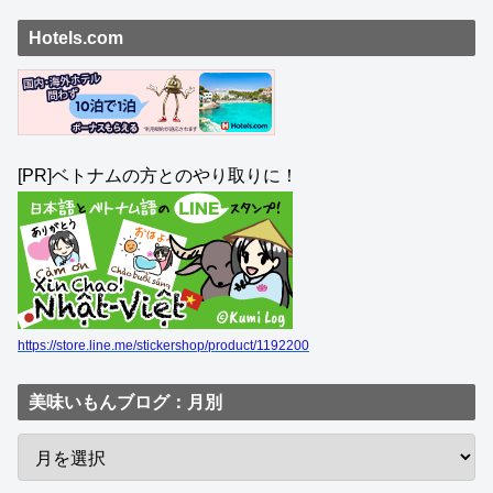
Hotels.com
[PR]ベトナムの方とのやり取りに！
https://store.line.me/stickershop/product/1192200
美味いもんブログ：月別