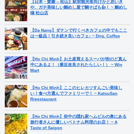
【日本・愛媛 – 松山】駅前観光客向けかと思いき
や、ガチ美味しい鯛めし屋で鯛そばも👍！ ~ 鯛めし
槇 松山店
【Da Nang】ダナンで行くべきカフェの中でもここ
は一級品！引き続き良いカフェ♪ ~ Dng. Coffee
【Ho Chi Minh】お土産買えるスーパが街のど真ん
中にあるよ！（最近改良されたらしい！） ~ Win
Mart
【Ho Chi Minh】ここのヒレカツすんごい美味し
い！食べ方選んでファミリーで！ ~ KatsuSan
Rreestaurant
【Ho Chi Minh】街中の隠れ家ヘムビルの奥にある
旅行者さんに優しいベトナム料理のお店！ ~ A
Taste of Saigon