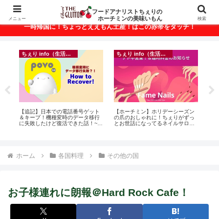
ベトナム・ホーチミンの美味いもんが満載！
フードアナリストちぇりの
ホーチミンの美味いもん
メニュー
検索
一時帰国に！ちょっとええもん土産！はこの赤帯をタッチ！
ちぇり info（生活情報）
ちぇり info（生活情報）
フ
に
【追記】日本での電話番号ゲット
【ホーチミン】ホリデーシーズン
【H
ン
＆キープ！機種変時のデータ移行
の爪のおしゃれに！ちぇりがずっ
美味し
に失敗したけど復活できた話！~
とお世話になってるネイルサロン
sho
povo
で平日15％OFF！（テト前不適用
期間&テト中営業予定追記） ~
Fame Nail
ホーム
各国料理
その他の国
お子様連れに朗報＠Hard Rock Cafe！