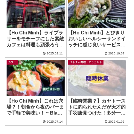
【Ho Chi Minh】ライブラ
【Ho Chi Minh】とびきり
リーをモチーフにした素敵
おいしいヘルシーサンドイ
カフェは料理も頑張ろうと
ッチに感じ良いサービス ~
してる？ ~ BIBLI
Green Monkey
2025.02.11
2025.10.07
LIBRARY CAFE
カフェ
ベトナム料理：アラカルト
【Ho Chi Minh】これは穴
【臨時閉業？】カヤトース
場？！朝食から夜のバーま
トに釣られたんだが天才的
で手軽で美味い！ ~ Black
手羽唐見つけた！多分一部
Sheep
ニーズのみに当たるやつw
2025.07.14
2026.01.05
~ Gusaiku