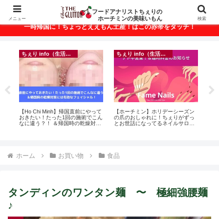
ベトナム・ホーチミンの美味いもんが満載！
フードアナリストちぇりの
ホーチミンの美味いもん
メニュー
検索
一時帰国に！ちょっとええもん土産！はこの赤帯をタッチ！
ちぇり info（生活情報）
ちぇり info（生活情報）
に
【Ho Chi Minh】帰国直前にやって
【ホーチミン】ホリデーシーズン
【
ン
おきたい！たった1回の施術でこん
の爪のおしゃれに！ちぇりがずっ
＆
なに違う？！ ＆帰国時の乾燥対策
とお世話になってるネイルサロン
に
には有効なフェイシャル！ ~
で平日15％OFF！（テト前不適用
pov
Rosereve
期間&テト中営業予定追記） ~
Fame Nail
ホーム
お買い物
食品
タンディンのワンタン麺 〜 極細強腰麺
♪