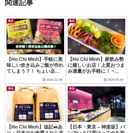
関連記事
食品
食品
【Ho Chi Minh】手軽に美
【Ho Chi Minh】家飲み勢
味しい炊き込みご飯が作れ
に嬉しいお店！上質おつま
てしまう？！ ちょい足し
み適量がお手軽に！ ~
したら更にウマウマ！~
TheARTERI – Thao Dien
2025.11.09
2026.05.04
Nisshin Seifun welna
XOT NAU COM
食品
食品
【Ho Chi Minh】追記✒️あ
【日本・東京 – 神楽坂】パ
り・日本のお米買うなら玄
ンでいう口溶けってのを初