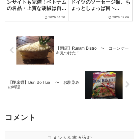
ンサイトも完備！ベトナム
ドイツのソーセージ類、ち
の名品・上質な胡椒は自分
ょっとしょっぱ目 ~
用にも贈答用にも！ ~ The
German Deli
2026.04.30
2026.02.06
Ho Tieu
【閉店】Runam Bistro 〜 コーンケー
キ見つけた！
【即席麺】Bun Bo Hue 〜 お馴染み
の料理
コメント
コメントを書き込む