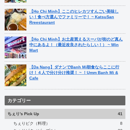
【Ho Chi Minh】ここのヒレカツすんごい美味し
い！食べ方選んでファミリーで！ ~ KatsuSan
Rreestaurant
【Ho Chi Minh】お土産買えるスーパが街のど真ん
中にあるよ！（最近改良されたらしい！） ~ Win
Mart
【Da Nang】ダナンでBanh Mi朝食ならここに行
け！４人で分け分け推奨！ ~ ！Umm Banh Mi &
Cafe
カテゴリー
ちぇり's Pick Up
41
ちぇりピク（料理）
8