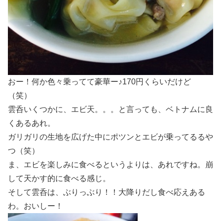
おー！何か色々乗ってて豪華ー♪170円くらいだけど
（笑）
雲呑いくつかに、エビ天。。。と言っても、ベトナムに良
くあるあれ。
ガリガリの生地を広げた中にポツンとエビが乗ってるるや
つ（笑）
ま、エビを楽しみに食べるというよりは、あれですね。崩
して天かす的に食べる感じ。
そして雲呑は、ぶりっぶり！！大降りだし食べ応えある
わ。おいしー！