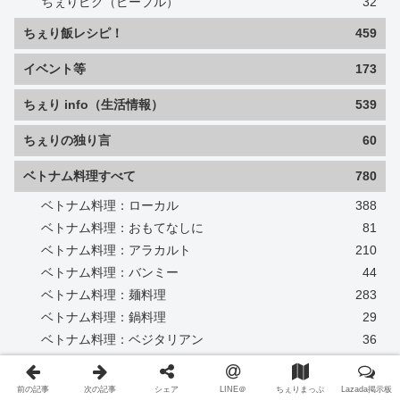
ちぇりピク（ピープル）
32
ちぇり飯レシピ！
459
イベント等
173
ちぇり info（生活情報）
539
ちぇりの独り言
60
ベトナム料理すべて
780
ベトナム料理：ローカル
388
ベトナム料理：おもてなしに
81
ベトナム料理：アラカルト
210
ベトナム料理：バンミー
44
ベトナム料理：麺料理
283
ベトナム料理：鍋料理
29
ベトナム料理：ベジタリアン
36
ベトナム料理：一人飯
316
ベトナム料理：シーフード
67
前の記事
次の記事
シェア
LINE＠
ちぇりまっぷ
Lazada掲示板