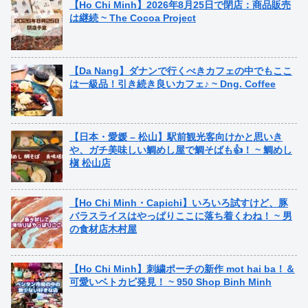
【Ho Chi Minh】2026年8月25日で閉店：商品販売
は継続 ~ The Cocoa Project
【Da Nang】ダナンで行くべきカフェの中でもここ
は一級品！引き続き良いカフェ♪ ~ Dng. Coffee
【日本・愛媛 – 松山】駅前観光客向けかと思いき
や、ガチ美味しい鯛めし屋で鯛そばも👍！ ~ 鯛めし
槇 松山店
【Ho Chi Minh・Capichi】いろいろ試すけど、豚
バラスライスはやっぱりここに落ち着くわね！ ~ 男
の食材店木村屋
【Ho Chi Minh】刺繍ポーチの新作 mot hai ba！＆
可愛いベトカピ発見！ ~ 950 Shop Binh Minh