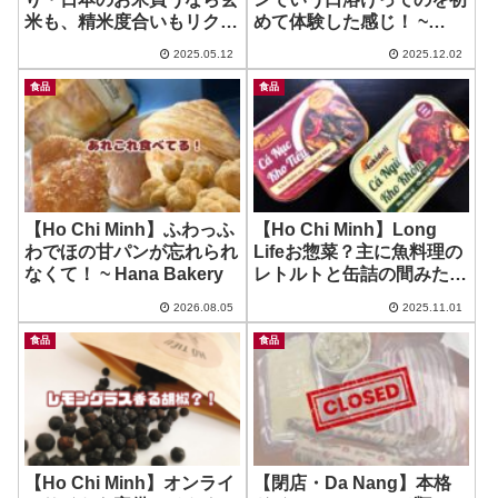
米も、精米度合いもリクエ
めて体験した感じ！ ~
スできるこちら！ ~ 俵屋玄
POINT ET LIGNE（ポワン
2025.05.12
2025.12.02
兵衛
エ リーニュ） 神楽坂店
食品
食品
【Ho Chi Minh】ふわっふ
【Ho Chi Minh】Long
わでほの甘パンが忘れられ
Lifeお惣菜？主に魚料理の
なくて！ ~ Hana Bakery
レトルトと缶詰の間みたい
なの！ ~ Taki Deli
2026.08.05
2025.11.01
Vietnam
食品
食品
【Ho Chi Minh】オンライ
【閉店・Da Nang】本格