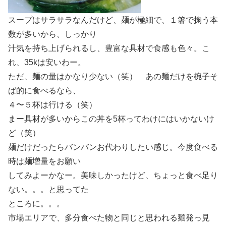
スープはサラサラなんだけど、麺が極細で、１箸で掬う本
数が多いから、しっかり
汁気を持ち上げられるし、豊富な具材で食感も色々。こ
れ、35kは安いわー。
ただ、麺の量はかなり少ない（笑） あの麺だけを椀子そ
ば的に食べるなら、
４〜５杯は行ける（笑）
まー具材が多いからこの丼を5杯ってわけにはいかないけ
ど（笑）
麺だけだったらバンバンお代わりしたい感じ。今度食べる
時は麺増量をお願い
してみよーかなー。美味しかったけど、ちょっと食べ足り
ない。。。と思ってた
ところに。。。
市場エリアで、多分食べた物と同じと思われる麺発っ見