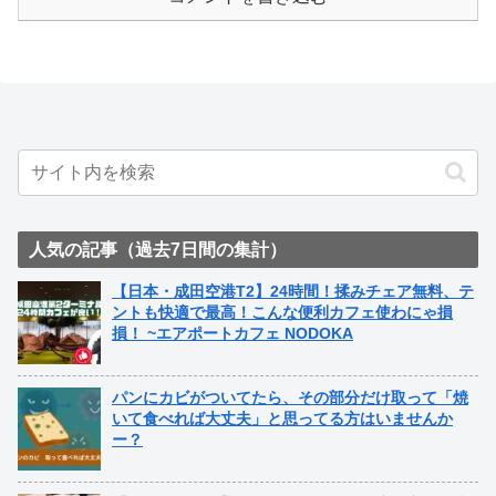
人気の記事（過去7日間の集計）
【日本・成田空港T2】24時間！揉みチェア無料、テ
ントも快適で最高！こんな便利カフェ使わにゃ損
損！ ~エアポートカフェ NODOKA
パンにカビがついてたら、その部分だけ取って「焼
いて食べれば大丈夫」と思ってる方はいませんか
ー？