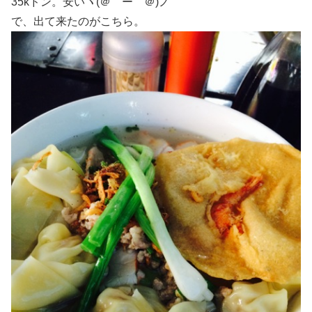
35kドン。安いヾ(＠⌒ー⌒＠)ノ
で、出て来たのがこちら。