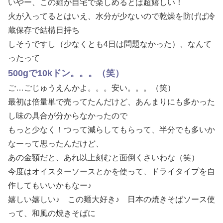
いやー、この麺が自宅で楽しめるとは超嬉しい！
火が入ってるとはいえ、水分が少ないので乾燥を防げば冷
蔵保存で結構日持ち
しそうですし（少なくとも4日は問題なかった）、なんて
ったって
500gで10kドン。。。（笑）
ご…ごじゅうえんかよ。。。安い。。。（笑）
最初は倍量単で売ってたんだけど、あんまりにも多かった
し味の具合が分からなかったので
もっと少なく！つって減らしてもらって、半分でも多いか
なーって思ったんだけど、
あの金額だと、あれ以上刻むと面倒くさいわな（笑）
今度はオイスターソースとかを使って、ドライタイプを自
作してもいいかもなー♪
嬉しい嬉しい♪ この麺大好き♪ 日本の焼きそばソース使
って、和風の焼きそばに