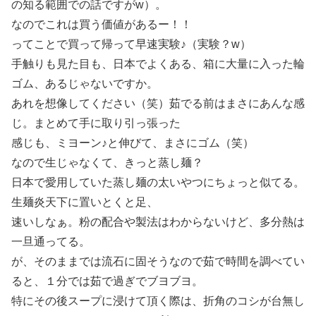
の知る範囲での話ですがw）。
なのでこれは買う価値があるー！！
ってことで買って帰って早速実験♪（実験？w）
手触りも見た目も、日本でよくある、箱に大量に入った輪
ゴム、あるじゃないですか。
あれを想像してください（笑）茹でる前はまさにあんな感
じ。まとめて手に取り引っ張った
感じも、ミヨーン♪と伸びて、まさにゴム（笑）
なので生じゃなくて、きっと蒸し麺？
日本で愛用していた蒸し麺の太いやつにちょっと似てる。
生麺炎天下に置いとくと足、
速いしなぁ。粉の配合や製法はわからないけど、多分熱は
一旦通ってる。
が、そのままでは流石に固そうなので茹で時間を調べてい
ると、１分では茹で過ぎでブヨブヨ。
特にその後スープに浸けて頂く際は、折角のコシが台無し